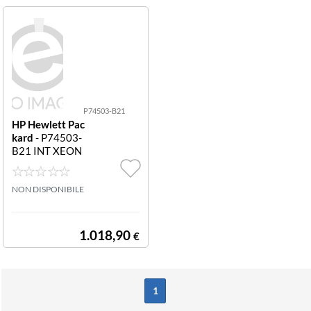
P74503-B21
HP Hewlett Pac
kard
- P74503-
B21 INT XEON
6505P CPU FO
R HPE INT Xeon
6505P CPU for
NON DISPONIBILE
HPE
1.018,90
€
1