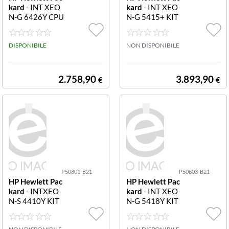
kard
- INT XEO
kard
- INT XEO
N-G 6426Y CPU
N-G 5415+ KIT
FOR HPE P495
HPE AL STG P5
98-B21 INT XE
0793-B21 INT
ON-G 6426Y C
DISPONIBILE
XEON-G 5415+
NON DISPONIBILE
PU FOR HPE
KIT HPE AL STG
2.758,90
3.893,90
€
€
P50801-B21
P50803-B21
HP Hewlett Pac
HP Hewlett Pac
kard
- INTXEO
kard
- INT XEO
N-S 4410Y KIT
N-G 5418Y KIT
HPE AL STG P5
HPE AL STG P5
0801-B21 INTX
0803-B21 INT