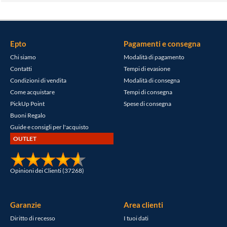
Epto
Pagamenti e consegna
Chi siamo
Modalità di pagamento
Contatti
Tempi di evasione
Condizioni di vendita
Modalità di consegna
Come acquistare
Tempi di consegna
PickUp Point
Spese di consegna
Buoni Regalo
Guide e consigli per l'acquisto
OUTLET
Opinioni dei Clienti (37268)
Garanzie
Area clienti
Diritto di recesso
I tuoi dati