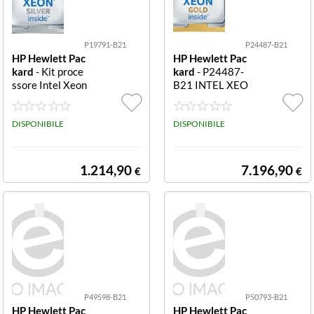
P19791-B21
P24487-B21
HP Hewlett Pac
HP Hewlett Pac
kard
- Kit proce
kard
- P24487-
ssore Intel Xeon
B21 INTEL XEO
-Silver 4210R
N-G 6248R KIT
(2,4 GHz/10 cor
FOR DL360 Int
e/100 W) per H
DISPONIBILE
el Xeon Gold 62
DISPONIBILE
PE ProLiant INT
48R - 3 GHz - 2
EL XEON-S 421
4 processori - pe
0R KIT FOR ML
r ProLiant DL36
1.214,90
7.196,90
€
€
350 G10
0 Gen10
P49598-B21
P50793-B21
HP Hewlett Pac
HP Hewlett Pac