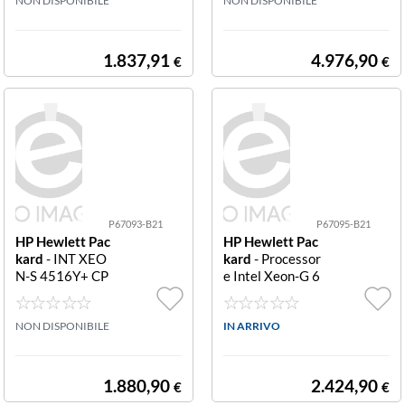
EON-S 4410Y K
NON DISPONIBILE
Xeon-G 5418Y
NON DISPONIBILE
IT HPE AL STG
Kit HPE AL STG
SVR 41X0
1.837,91
4.976,90
€
€
P67093-B21
P67095-B21
HP Hewlett Pac
HP Hewlett Pac
kard
- INT XEO
kard
- Processor
N-S 4516Y+ CP
e Intel Xeon-G 6
U FOR HPE P67
530 P67095-B2
093-B21 INT X
1 INT XEON-G
eon-S 4516Y+ C
NON DISPONIBILE
6530 CPU FOR
IN ARRIVO
PU for HPE
HPE
1.880,90
2.424,90
€
€