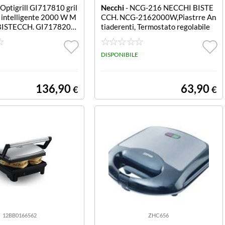
 Optigrill GI717810 gril
Necchi
- NCG-216 NECCHI BISTE
o intelligente 2000 W M
CCH. NCG-2162000W,Piastrre An
ISTECCH. GI7178200
tiaderenti, Termostato regolabile
STATO REGOLABILE
DISPONIBILE
136,90
63,90
€
€
12BB0166562
ZHC656