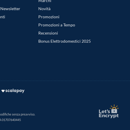
Marchi
a Newsletter
Novità
nti
Promozioni
Promozioni a Tempo
Recensioni
Bonus Elettrodomestici 2025
modifiche senza preavviso.
IVA 01707640445