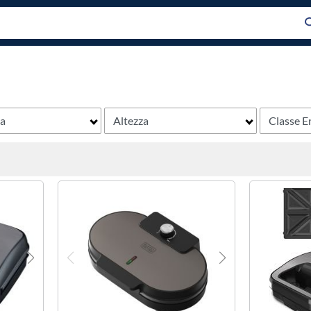
za
Altezza
Classe E