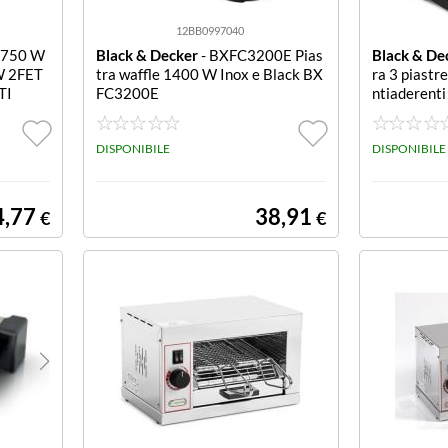
12BB0997040
 750 W
Black & Decker
- BXFC3200E Pias
Black & De
W 2FET
tra waffle 1400 W Inox e Black BX
ra 3 piastre
TI
FC3200E
ntiaderent
maker - 750
zione Sandw
DISPONIBILE
ll zigrinat
DISPONIBILE
e - Impugna
io in vertic
nero e grigi
4,77
38,91
€
€