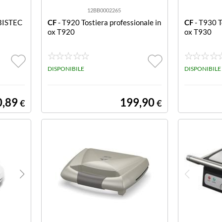
12BB0002265
BISTEC
CF
- T920 Tostiera professionale in
CF
- T930 T
ox T920
ox T930
DISPONIBILE
DISPONIBILE
0,89
199,90
€
€