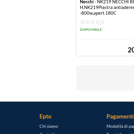
Necchi
- NK219 NECCHI B
H.NK219Piastra antiadere
-800w,apert.180C
DISPONIBILE
2
Epto
Pagamenti
Chi siamo
Modalità di p