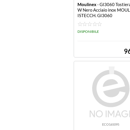
Moulinex
- GI3060 Tostier
W Nero Acciaio inox MOU
ISTECCH. GI3060
DISPONIBILE
9
ECO165095