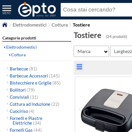
MENU
Elettrodomestici
Cottura
Tostiere
Tostiere
(24 prodotti)
Categorie prodotti
Elettrodomestici
Marca
Larghez
Cottura
Barbecue
(81)
Barbecue Accessori
(145)
Bistecchiere e Griglie
(85)
Bollitori
(79)
Conviviali
(31)
Cottura ad Induzione
(22)
Cuociriso
(4)
Fornelli e Piastre
Elettriche
(34)
Fornelli Gas
(44)