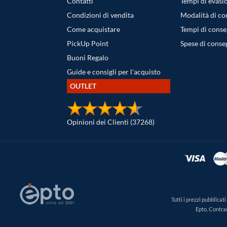
Contatti
Tempi di evasi
Condizioni di vendita
Modalità di c
Come acquistare
Tempi di cons
PickUp Point
Spese di conse
Buoni Regalo
Guide e consigli per l'acquisto
OUTLET
Opinioni dei Clienti (37268)
Tutti i prezzi pubblica
Epto, Contra