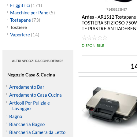
Friggitrici
(171)
71408153I-87
Macchine per Pane
(5)
Ardes
- AR1S12 Tostapane
Tostapane
(73)
TOSTIERA SFIZIOSO 750
Tostiere
TE PIASTRE ANTIADEREN
Vaporiere
(14)
DISPONIBILE
ALTRI NEGOZI DA CONSIDERARE
1
Negozio Casa & Cucina
Arredamento Bar
Arredamento Casa Cucina
Articoli Per Pulizia e
Lavaggio
Bagno
Biancheria Bagno
Biancheria Camera da Letto