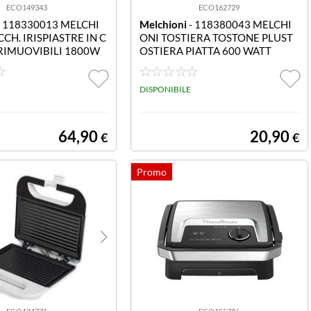
ECO149343
ECO162729
- 118330013 MELCHI
Melchioni
- 118380043 MELCHI
CCH. IRISPIASTRE IN C
ONI TOSTIERA TOSTONE PLUST
RIMUOVIBILI 1800W
OSTIERA PIATTA 600 WATT
DISPONIBILE
64,90
20,90
€
€