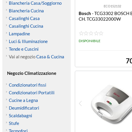
Biancheria Casa/Soggiorno
ECO152132
Biancheria Cucina
Bosch
- TCG3302 BOSCH 
Casalinghi Casa
CH. TCG33022000W
Casalinghi Cucina
Lampadine
Luci & Illuminazione
DISPONIBILE
Tende e Cuscini
Vai al negozio
Casa & Cucina
7
Negozio Climatizzazione
Condizionatori fissi
Condizionatori Portatili
Cucine a Legna
Deumidificatori
Scaldabagni
Stufe
Termofori