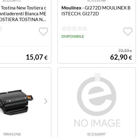
ECO134771
ECO155786
 Tostina New Tostiera c
Moulinex
- GI272D MOULINEX B
Antiaderenti Bianca ME
ISTECCH. GI272D
OSTIERA TOSTINA NE
RMOSTATO PIASTRE
ENTI
DISPONIBILE
72,33
€
15,07
62,90
€
€
TRN913768
ECO165097