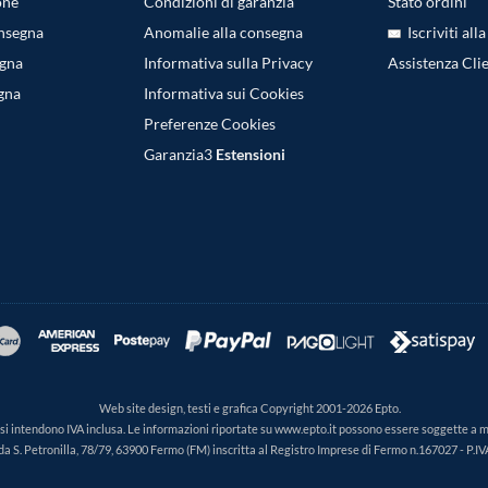
one
Condizioni di garanzia
Stato ordini
onsegna
Anomalie alla consegna
Iscriviti all
egna
Informativa sulla Privacy
Assistenza Clie
gna
Informativa sui Cookies
Preferenze Cookies
Garanzia3
Estensioni
Web site design, testi e grafica Copyright 2001-2026 Epto.
ti si intendono IVA inclusa. Le informazioni riportate su www.epto.it possono essere soggette a 
da S. Petronilla, 78/79, 63900 Fermo (FM) inscritta al Registro Imprese di Fermo n.167027 - P.