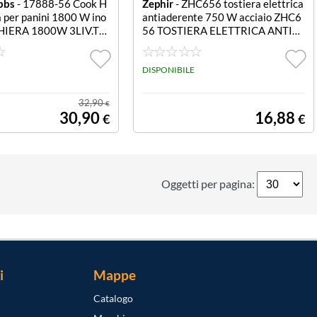
bbs
- 17888-56 Cook H
Zephir
- ZHC656 tostiera elettrica
 per panini 1800 W ino
antiaderente 750 W acciaio ZHC6
HIERA 1800W 3LIV.TE
56 TOSTIERA ELETTRICA ANTIA
APERT.180 COOK HOM
DERENTE ACCIAIO 750W
DISPONIBILE
32,90
€
30,90
16,88
€
€
Oggetti per pagina:
i
Mappe
Catalogo