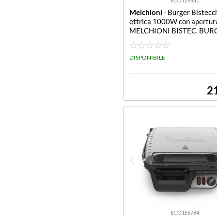
ECO129541
Melchioni
- Burger Bistecch
ettrica 1000W con apertur
MELCHIONI BISTEC. BUR
DISPONIBILE
2
ECO155784