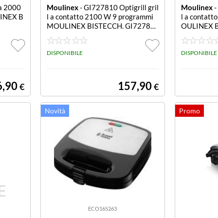
a 2000
Moulinex
- GI727810 Optigrill gril
Moulinex
-
LINEX B
l a contatto 2100 W 9 programmi
l a contatt
MOULINEX BISTECCH. GI72782
OULINEX B
100W TERMOSTATO REGOLABIL
0W TERMO
E
DISPONIBILE
DISPONIBILE
6,90
157,90
€
€
ECO165263