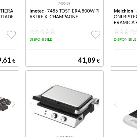
7486-89
STIERA
Imetec
- 7486 TOSTIERA 800W PI
Melchioni
NTIADE
ASTRE XLCHAMPAGNE
ONI BISTE
ERAMICA 
DISPONIBILE
DISPONIBILE
9,61
41,89
€
€