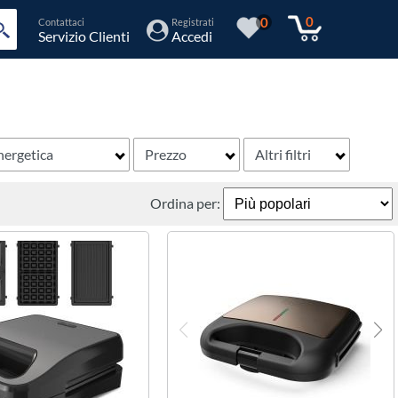
0
0
Contattaci
Registrati
Servizio Clienti
Accedi
nergetica
Prezzo
Altri filtri
Ordina per: