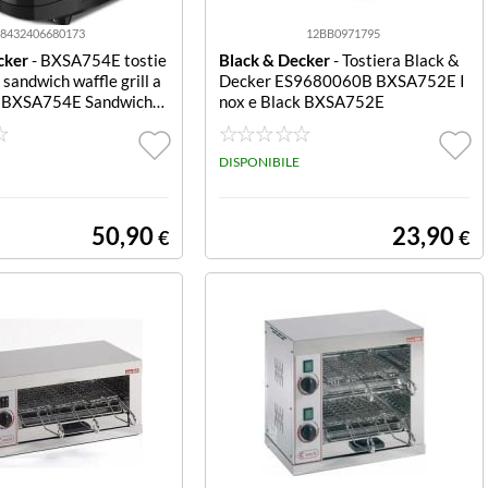
8432406680173
12BB0971795
cker
- BXSA754E tostie
Black & Decker
- Tostiera Black &
 sandwich waffle grill a
Decker ES9680060B BXSA752E I
i BXSA754E Sandwich
nox e Black BXSA752E
W -Tre piastre in dota
itch, Waffle, piastre gri
e antiaderenti -PFOA Fre
DISPONIBILE
tura freddo - Stoccagg
ale. Avvolgicavo - colore
o -
50,90
23,90
€
€