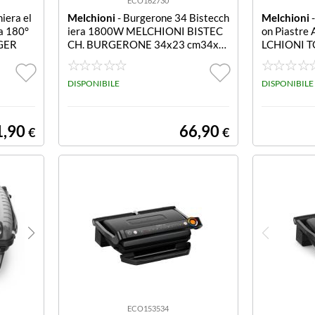
ECO162730
iera el
Melchioni
- Burgerone 34 Bistecch
Melchioni
-
a 180°
iera 1800W MELCHIONI BISTEC
on Piastre 
GER
CH. BURGERONE 34x23 cm34x2
LCHIONI T
3CM PIASTRE REMOVIBILI TER
W750W TE
MOSTATO TIMER 1800 W
ANTIADER
DISPONIBILE
DISPONIBILE
1,90
66,90
€
€
ECO153534