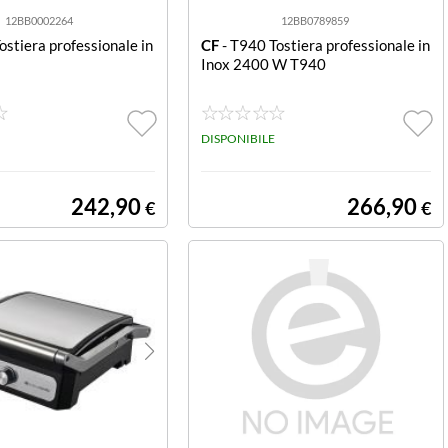
12BB0002264
12BB0789859
ostiera professionale in
CF
- T940 Tostiera professionale in
Inox 2400 W T940
DISPONIBILE
242,90
266,90
€
€