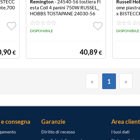
ISTECC
Remington
- 24540-56 tostiera Fi
Russell Ho
nte,700
esta Coll 4 panini 750W RUSSEL_
ome piastra
HOBBS TOSTAPANE 24030-56
x BISTECC
MP.INOX 
E
DISPONIBILE
DISPONIBILE
0,90
40,89
€
€
«
1
»
 e consegna
Garanzie
Area client
agamento
Diritto di recesso
I tuoi dati