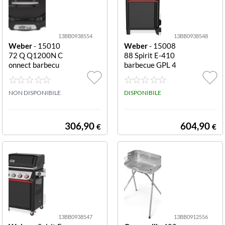
13BB0938554
13BB0938548
Weber
- 15010
Weber
- 15008
72 Q Q1200N C
88 Spirit E-410
onnect barbecu
barbecue GPL 4
e GPL compatto
fuochi nero E 41
nero Q1200N C
0
onnect
NON DISPONIBILE
DISPONIBILE
306,90
604,90
€
€
13BB0938547
13BB0912556