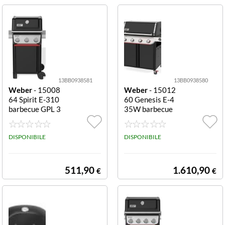
egno, dimension
e zona cottura 6
0x45 cm (30+3
0.cm), Griglia / P
iastra, accensio
ne , dimensioni
(AxLxP) 115x1
28x68 cm
13BB0938581
13BB0938580
Weber
- 15008
Weber
- 15012
64 Spirit E-310
60 Genesis E-4
barbecue GPL 3
35W barbecue
fuochi nero E 31
GPL 4 bruciatori
0
E 435W
DISPONIBILE
DISPONIBILE
511,90
1.610,90
€
€