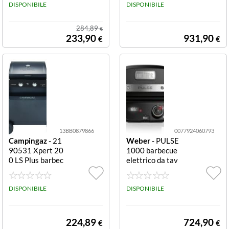
go
DISPONIBILE
DISPONIBILE
284,89
€
233,90
931,90
€
€
13BB0879866
0077924060793
Campingaz
- 21
Weber
- PULSE
90531 Xpert 20
1000 barbecue
0 LS Plus barbec
elettrico da tav
ue gas 2 fuochi n
olo nero Quando
ero Xpert 200 L
la tecnologia int
S Plus Rocky Ba
DISPONIBILE
elligente si fond
DISPONIBILE
rbecue Carrello
e con prestazion
Gas Nero 1030
i digitali all'avan
0 W ( 2190531
guardia nasce P
224,89
724,90
€
€
)
ulse 1000, il bar