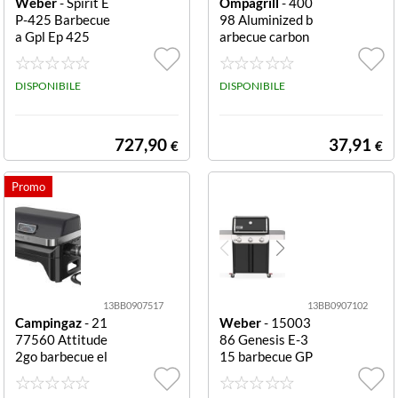
Weber
- Spirit E
Ompagrill
- 400
P-425 Barbecue
98 Aluminized b
a Gpl Ep 425
arbecue carbon
e griglia 48x34
cm Barbecue Ca
DISPONIBILE
rbonella Ompag
DISPONIBILE
rill 40098 ALU
MINIZED Silver
727,90
37,91
€
€
13BB0907517
13BB0907102
Campingaz
- 21
Weber
- 15003
77560 Attitude
86 Genesis E-3
2go barbecue el
15 barbecue GP
ettrico 2200 W
L 3 fuochi nero i
nero Attitude 2
nox E 315