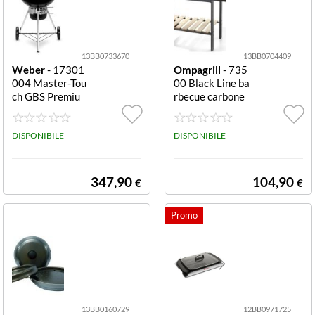
13BB0733670
13BB0704409
Weber
- 17301
Ompagrill
- 735
004 Master-Tou
00 Black Line ba
ch GBS Premiu
rbecue carbone
m barbecue carb
carrello doppia
one 57 cm Gbs P
griglia 70 47 Ec
remium E 5770
DISPONIBILE
o
DISPONIBILE
347,90
104,90
€
€
13BB0160729
12BB0971725