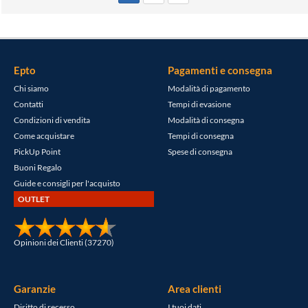
Epto
Pagamenti e consegna
Chi siamo
Modalità di pagamento
Contatti
Tempi di evasione
Condizioni di vendita
Modalità di consegna
Come acquistare
Tempi di consegna
PickUp Point
Spese di consegna
Buoni Regalo
Guide e consigli per l'acquisto
OUTLET
Opinioni dei Clienti (37270)
Garanzie
Area clienti
Diritto di recesso
I tuoi dati