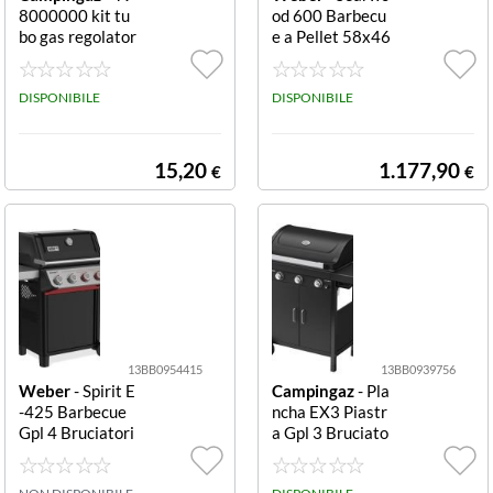
8000000 kit tu
od 600 Barbecu
40
1540 mm
(1)
(1)
bo gas regolator
e a Pellet 58x46
e e 2 clip IT ACC
cm 600
490 mm
160 mm
Y KIT HOSE + R
(1)
(1)
EG + 2 CLIPS IT
DISPONIBILE
DISPONIBILE
500 mm
1600 mm
(2)
(2)
15,20
1.177,90
€
€
508 mm
280 mm
(1)
(1)
531 mm
330 mm
(1)
(2)
550 mm
380 mm
(1)
(1)
580 mm
590 mm
(2)
(1)
13BB0954415
13BB0939756
590 mm
698 mm
(1)
(1)
Weber
- Spirit E
Campingaz
- Pla
-425 Barbecue
ncha EX3 Piastr
610 mm
700 mm
(2)
(1)
Gpl 4 Bruciatori
a Gpl 3 Bruciato
E 425
ri Plancha Ex3
650 mm
750 mm
(2)
(1)