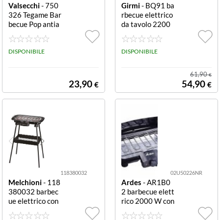
Valsecchi
- 750
Girmi
- BQ91 ba
326 Tegame Bar
rbecue elettrico
becue Pop antia
da tavolo 2200
derente con cop
W acciaio nero
erchio Barbecue
BARBECUE 20
Pop
DISPONIBILE
00W 40X30 CO
DISPONIBILE
N GRIGLIA RE
G.TEMP. COPER
61,90
€
CHIO IN VETR
23,90
54,90
€
€
O
118380032
02U50226NR
Melchioni
- 118
Ardes
- AR1B0
380032 barbec
2 barbecue elett
ue elettrico con
rico 2000 W con
piedistallo 2000
termostato AR1
W nero 118380
B02 BBQ Barbe