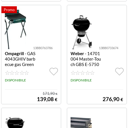
becue che rivolu
zionerÃÂ?Â il m
odo tradizionale
di cuocere alla g
riglia.
13BB0763786
13BB0733674
Ompagrill
- GAS
Weber
- 14701
4043GHIV barb
004 Master-Tou
ecue gas Green
ch GBS E-5750
Line pieghevole
grill carbone 57
43x40 cm piegh
cm Gbs E 5750
evole
DISPONIBILE
DISPONIBILE
171,90
€
139,08
276,90
€
€