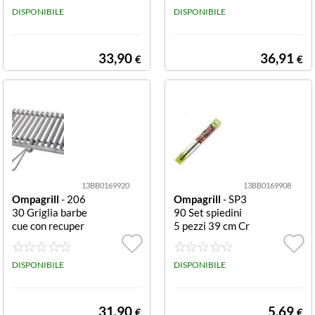
mpagrill 06420
DISPONIBILE
grassi
DISPONIBILE
Cromo
33,90
36,91
€
€
13BB0169920
13BB0169908
Ompagrill
- 206
Ompagrill
- SP3
30 Griglia barbe
90 Set spiedini
cue con recuper
5 pezzi 39 cm Cr
o grassi 50x35 c
omo lucido Set s
m con recupero
piedini Ompagri
grassi
DISPONIBILE
ll SP390 Cromo
DISPONIBILE
lucido
31,90
5,69
€
€