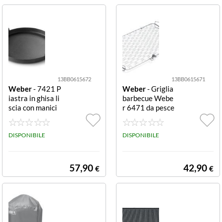
13BB0615672
13BB0615671
Weber
- 7421 P
Weber
- Griglia
iastra in ghisa li
barbecue Webe
scia con manici
r 6471 da pesce
Gourmet Bbq Sy
Cromo lucido da
stem liscia con
pesce
manici
DISPONIBILE
DISPONIBILE
57,90
42,90
€
€