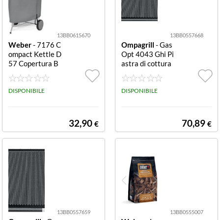
13BB0615670
13BB0557668
Weber
- 7176 C
Ompagrill
- Gas
ompact Kettle D
Opt 4043 Ghi Pi
57 Copertura B
astra di cottura
arbecue Grigio
rigata in ghisa 4
D57
0x43 cm rigata
DISPONIBILE
DISPONIBILE
32,90
70,89
€
€
13BB0557659
13BB0555007