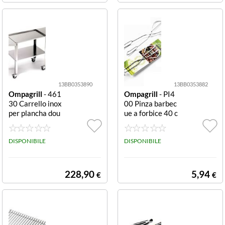
13BB0353890
13BB0353882
Ompagrill
- 461
Ompagrill
- PI4
30 Carrello inox
00 Pinza barbec
per plancha dou
ue a forbice 40 c
ble silver Planch
m a forbice
a Double
DISPONIBILE
DISPONIBILE
228,90
5,94
€
€