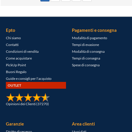
Epto
Pagamenti e consegna
Chi siamo
Modalità di pagamento
Contatti
Tempi di evasione
Condizioni di vendita
Modalità di consegna
Come acquistare
Tempi di consegna
PickUp Point
Spese di consegna
Buoni Regalo
Guide e consigli per l'acquisto
OUTLET
Opinioni dei Clienti (37270)
Garanzie
Area clienti
Diritto di recesso
I tuoi dati