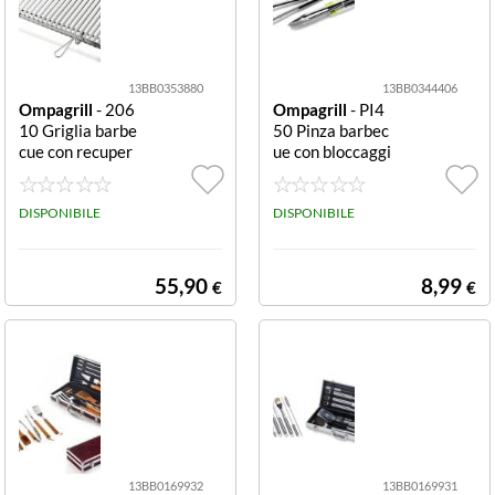
13BB0353880
13BB0344406
Ompagrill
- 206
Ompagrill
- PI4
10 Griglia barbe
50 Pinza barbec
cue con recuper
ue con bloccaggi
o grassi 80x45 c
o 45 cm con bloc
m con recupero
caggio
grassi
DISPONIBILE
DISPONIBILE
55,90
8,99
€
€
13BB0169932
13BB0169931