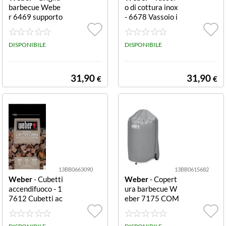
barbecue Webe
o di cottura inox
590 mm
91,4 mm
(1)
(1)
r 6469 supporto
- 6678 Vassoio i
cottura arrosti
nox per grigliare
650 mm
n.d.
Cromo lucido su
verdure ed altri
(122)
(1)
pporto cottura a
DISPONIBILE
prodotti, misure
DISPONIBILE
rrosti
37x27x3 cm.
92,1 mm
(1)
31,90
31,90
€
€
n.d.
(122)
13BB0663090
13BB0615682
Weber
- Cubetti
Weber
- Copert
accendifuoco - 1
ura barbecue W
7612 Cubetti ac
eber 7175 COM
cendifuoco senz
PACT KETTLE D
a additivi aggiun
47 Grigio D47