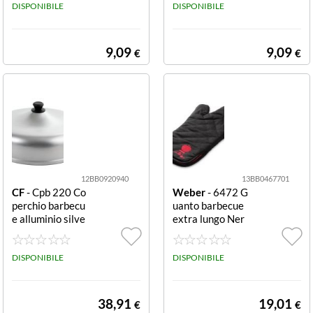
DISPONIBILE
DISPONIBILE
9,09
9,09
€
€
12BB0920940
13BB0467701
CF
- Cpb 220 Co
Weber
- 6472 G
perchio barbecu
uanto barbecue
e alluminio silve
extra lungo Ner
r alluminio
o Guanto barbec
ue Weber 6472
DISPONIBILE
Nero
DISPONIBILE
38,91
19,01
€
€