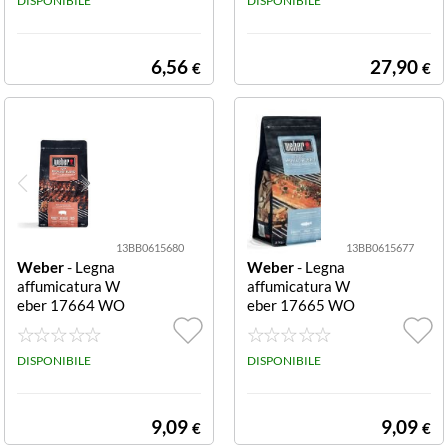
ti, confezione di
DISPONIBILE
DISPONIBILE
48 pezzi
6,56
27,90
€
€
13BB0615680
13BB0615677
Weber
- Legna
Weber
- Legna
affumicatura W
affumicatura W
eber 17664 WO
eber 17665 WO
OD CHIPS Pork
OD CHIPS Seaf
Smoking Blend
ood Smoking Ble
Pork Smoking Bl
DISPONIBILE
nd Seafood Smo
DISPONIBILE
end
king Blend
9,09
9,09
€
€