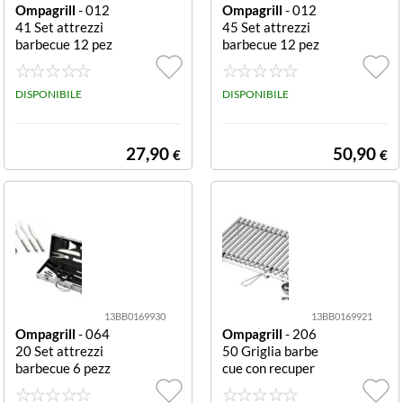
Ompagrill
- 012
Ompagrill
- 012
41 Set attrezzi
45 Set attrezzi
barbecue 12 pez
barbecue 12 pez
zi 40 cm Inox e L
zi 45 cm Set attr
egno Set attrezz
ezzi barbecue O
i barbecue Omp
DISPONIBILE
mpagrill 01245
DISPONIBILE
agrill 01241 Ino
Cromo
x e Legno
27,90
50,90
€
€
13BB0169930
13BB0169921
Ompagrill
- 064
Ompagrill
- 206
20 Set attrezzi
50 Griglia barbe
barbecue 6 pezz
cue con recuper
i 42 cm Set attr
o grassi 60x40 c
ezzi barbecue O
m con recupero