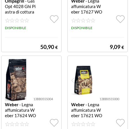
Ompagrill
- Gas
Weber
- Legna
Opt 4028 Ghi Pi
affumicatura W
astra di cottura
eber 17627 WO
rigata in ghisa 4
OD CHIPS Whis
0x28 cm rigata
key Whiskey
DISPONIBILE
DISPONIBILE
50,90
9,09
€
€
13BB0555004
13BB0555000
Weber
- Legna
Weber
- Legna
affumicatura W
affumicatura W
eber 17624 WO
eber 17621 WO
OD CHIPS Hick
OD CHIPS Appl
ory Hickory
e Apple