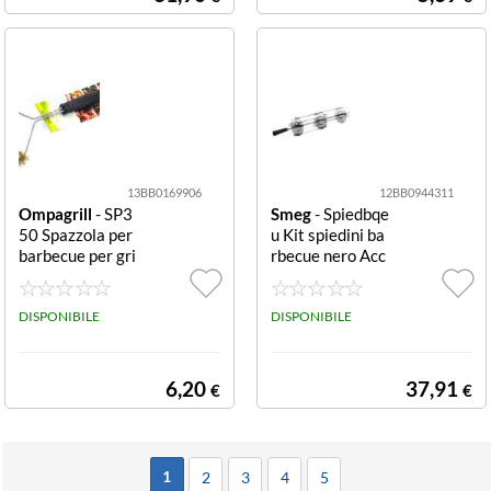
13BB0169906
12BB0944311
Ompagrill
- SP3
Smeg
- Spiedbqe
50 Spazzola per
u Kit spiedini ba
barbecue per gri
rbecue nero Acc
glie e piastre Ne
essorio barbecu
ro 35 cm per gri
e Smeg SPIEDB
glie e piastre
DISPONIBILE
QEU Nero
DISPONIBILE
6,20
37,91
€
€
1
2
3
4
5