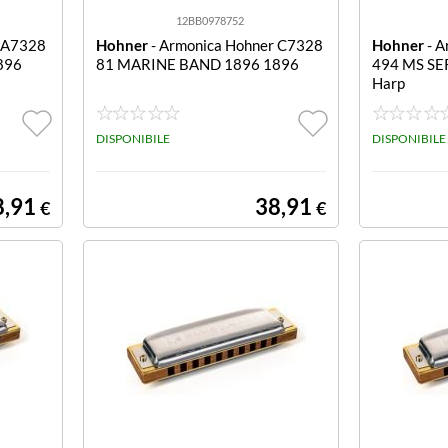
12BB0978752
r A7328
Hohner
- Armonica Hohner C7328
Hohner
- A
896
81 MARINE BAND 1896 1896
494 MS SER
Harp
DISPONIBILE
DISPONIBILE
8,91
38,91
€
€