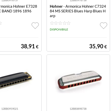
12BB0978737
12BB0978736
rmonica Hohner E7328
Hohner
- Armonica Hohner C7324
E BAND 1896 1896
84 MS SERIES Blues Harp Blues H
arp
DISPONIBILE
38,91
35,90
€
€
12BB0959021
12BB0898738