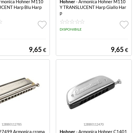
rmonica Hohner M110
Hohner
- Armonica Hohner M110
CENT Harp Blu Harp
Y TRANSLUCENT Harp Giallo Har
p
DISPONIBILE
9,65
9,65
€
€
12BB0112785
12BB0112470
27499 Armonica croma
Hohner
- Armonica Hohner C1401