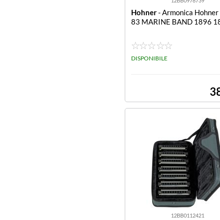
12BB0978739
Hohner
- Armonica Hohne
83 MARINE BAND 1896 1
DISPONIBILE
3
12BB0112421