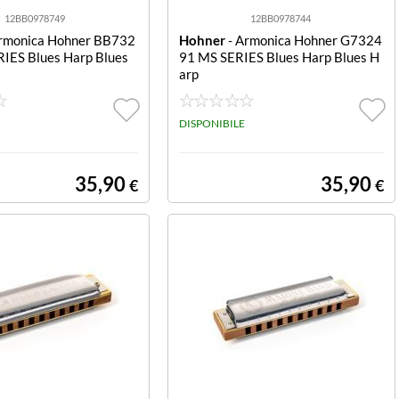
12BB0978749
12BB0978744
rmonica Hohner BB732
Hohner
- Armonica Hohner G7324
IES Blues Harp Blues
91 MS SERIES Blues Harp Blues H
arp
DISPONIBILE
35,90
35,90
€
€