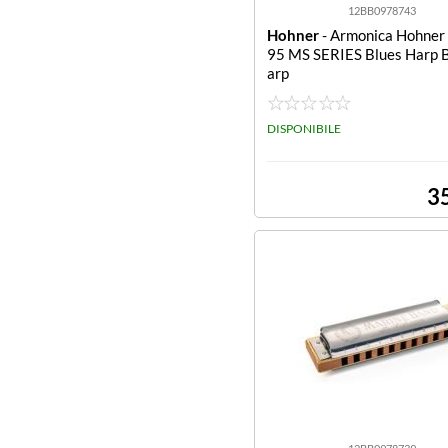
12BB0978743
Hohner
- Armonica Hohne
95 MS SERIES Blues Harp 
arp
DISPONIBILE
3