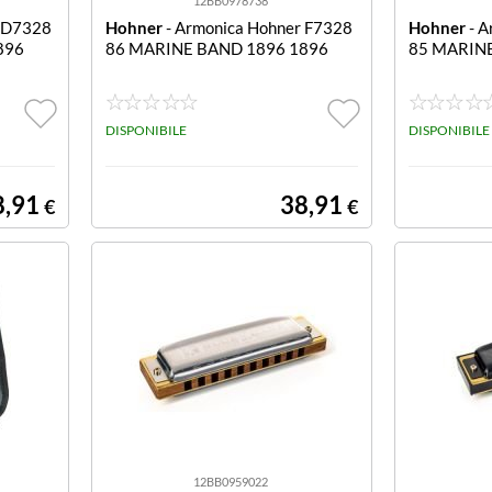
12BB0978738
r D7328
Hohner
- Armonica Hohner F7328
Hohner
- A
896
86 MARINE BAND 1896 1896
85 MARIN
DISPONIBILE
DISPONIBILE
8,91
38,91
€
€
12BB0959022