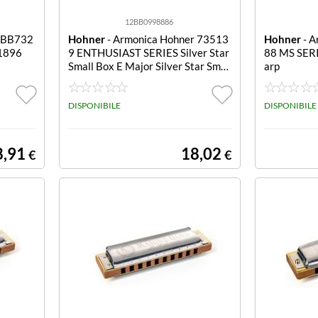
12BB0998886
r BB732
Hohner
- Armonica Hohner 73513
Hohner
- A
1896
9 ENTHUSIAST SERIES Silver Star
88 MS SERI
Small Box E Major Silver Star Smal
arp
l Box E Major
DISPONIBILE
DISPONIBILE
8,91
18,02
€
€