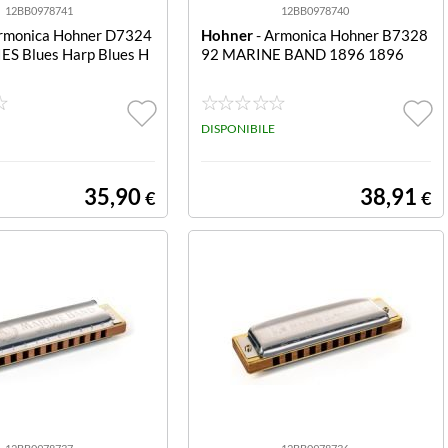
12BB0978741
12BB0978740
rmonica Hohner D7324
Hohner
- Armonica Hohner B7328
ES Blues Harp Blues H
92 MARINE BAND 1896 1896
DISPONIBILE
35,90
38,91
€
€