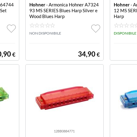
 64744
Hohner
- Armonica Hohner A7324
Hohner
- A
 Set
93 MS SERIES Blues Harp Silver e
12 MS SERI
Wood Blues Harp
Harp
NON DISPONIBILE
DISPONIBILE
0,90
34,90
€
€
12BB0884771