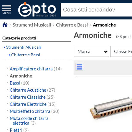
MENU
Strumenti Musicali
Chitarre e Bassi
Armoniche
Armoniche
(38 prodo
Categorie prodotti
Strumenti Musicali
Marca
Classe E
Chitarre e Bassi
Amplificatore chitarra
(14)
Armoniche
Bassi
(10)
Chitarre Acustiche
(27)
Chitarre Classiche
(25)
Chitarre Elettriche
(15)
Multieffetto chitarra
(30)
Muta corde chitarra
elettrica
(3)
Plettri
(9)