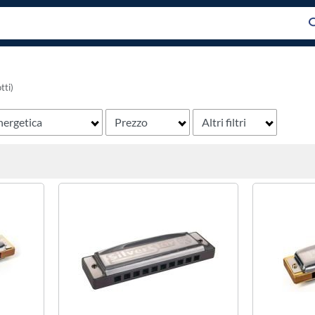
tti)
nergetica
Prezzo
Altri filtri