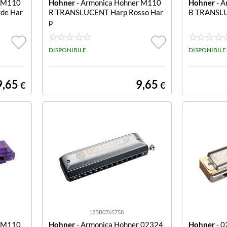
r M110
Hohner
- Armonica Hohner M110
Hohner
- A
de Har
R TRANSLUCENT Harp Rosso Har
B TRANSLU
p
DISPONIBILE
DISPONIBILE
9,65
9,65
€
€
12BB0765758
r M110
Hohner
- Armonica Hohner 02324
Hohner
- 0