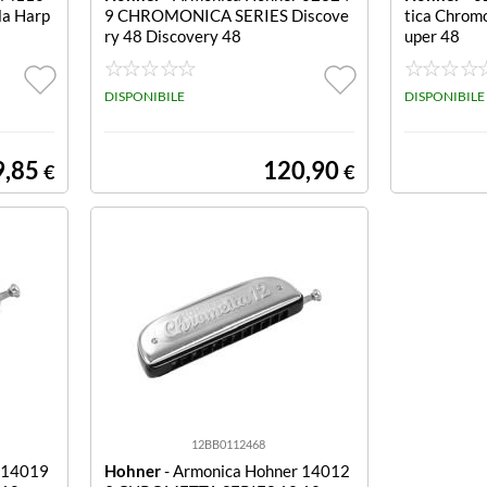
a Harp
9 CHROMONICA SERIES Discove
tica Chromo
ry 48 Discovery 48
uper 48
DISPONIBILE
DISPONIBILE
9,85
120,90
€
€
12BB0112468
 14019
Hohner
- Armonica Hohner 14012