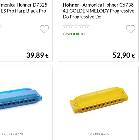
rmonica Hohner D7325
Hohner
- Armonica Hohner C6738
ES Pro Harp Black Pro
41 GOLDEN MELODY Progressive
Do Progressive Do
DISPONIBILE
39,89
52,90
€
€
12BB0884770
12BB0884769