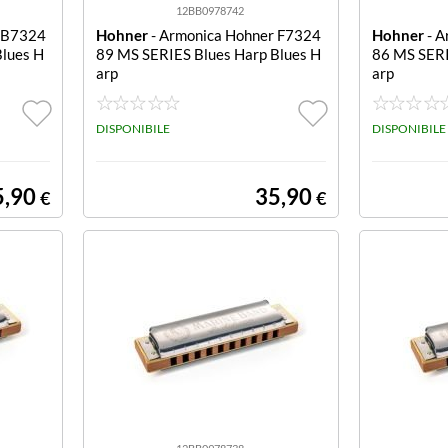
12BB0978742
r B7324
Hohner
- Armonica Hohner F7324
Hohner
- A
Blues H
89 MS SERIES Blues Harp Blues H
86 MS SERI
arp
arp
DISPONIBILE
DISPONIBILE
5,90
35,90
€
€