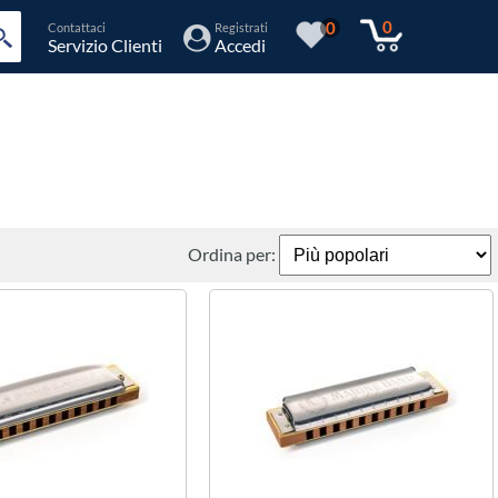
0
0
Contattaci
Registrati
Servizio Clienti
Accedi
Ordina per: