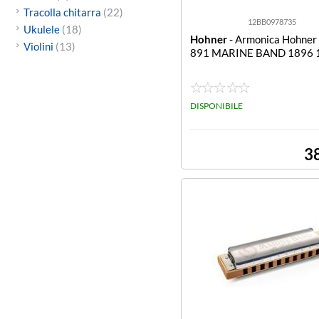
Tracolla chitarra
(22)
12BB0978735
Ukulele
(18)
Hohner
- Armonica Hohne
Violini
(13)
891 MARINE BAND 1896 
DISPONIBILE
3