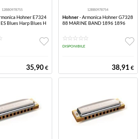
12BB0978755
12BB0978754
rmonica Hohner E7324
Hohner
- Armonica Hohner G7328
ES Blues Harp Blues H
88 MARINE BAND 1896 1896
DISPONIBILE
35,90
38,91
€
€