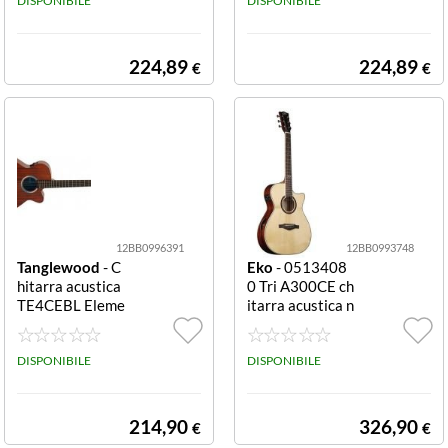
Pro
DISPONIBILE
o
DISPONIBILE
224,89
224,89
€
€
12BB0996391
12BB0993748
Tanglewood
- C
Eko
- 0513408
hitarra acustica
0 Tri A300CE ch
TE4CEBL Eleme
itarra acustica n
ntal Line Natura
atural A300CE
l satin Mogano
Chitarra acustic
DISPONIBILE
DISPONIBILE
a Tanglewood T
E4CEBL ELEME
NTAL LINE Nat
214,90
326,90
€
€
ural satin