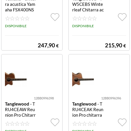
ra acustica Yam
W5CEBS Winte
aha FSX400NS
rleaf Chitarra ac
SERIE FX400 N
ustica in mogan
atural Satin
o Black Shadow
DISPONIBILE
Gloss Chitarra a
DISPONIBILE
custica Tanglew
ood TW5CEBS
WINTERLEAF B
247,90
215,90
€
€
lack Shadow Glo
ss
12BB0996398
12BB0996396
Tanglewood
- T
Tanglewood
- T
RU4CEAW Reu
RU4CEAK Reun
nion Pro Chitarr
ion Pro chitarra
a acustica Natur
acustica natural
al satin Reunion
satin Reunion Pr