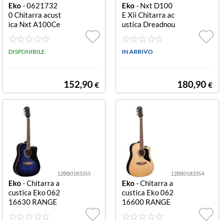
Eko
- 0621732
Eko
- Nxt D100
0 Chitarra acust
E Xii Chitarra ac
ica Nxt A100Ce
ustica Dreadnou
Natural A100C
ght Natural D10
e
0E Xii
DISPONIBILE
IN ARRIVO
152,90
180,90
€
€
12BB0183355
12BB0183354
Eko
- Chitarra a
Eko
- Chitarra a
custica Eko 062
custica Eko 062
16630 RANGE
16600 RANGE
R CW EQ Blue s
R Cw Eq Natural
unburst CW EQ
Cw Eq