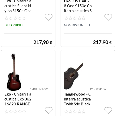
Eko
- Chitarra a
Eko
- 0513407
custica Silent N
8 One S150e Ch
ylon S150e One
itarra acustica S
Natural S150e S
ilent Folk Natur
ilent Nylon
al S150e Silent
DISPONIBILE
Folk
NON DISPONIBILE
217,90
217,90
€
€
12BB0171772
12BB0941365
Eko
- Chitarra a
Tanglewood
- C
custica Eko 062
hitarra acustica
16620 RANGE
Twbb Sde Black
R CW EQ Red s
bird 4/4 Smokes
unburst CW EQ
tack Black Satin