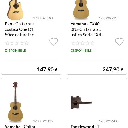
12BB0947393
12BB0999118
Eko
- Chitarra a
Yamaha
- FX40
custica One D1
0NS Chitarra ac
50ce natural sc
ustica Serie FX4
ala 650 mm D1
00 Natural Sati
50ce
n Chitarra acust
DISPONIBILE
ica Yamaha FX4
DISPONIBILE
00NS SERIE FX
400 Natural Sat
in
147,90
247,90
€
€
12BB0999115
12BB0996400
Yamaha
- Chitar
Tanglewood
- T