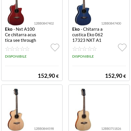
12BB0847402
12BB0847400
Eko
- Nxt A100
Eko
- Chitarra a
Ce chitarra acus
custica Eko 062
tica see through
17323 NXT A1
red A100Ce
00Ce See throu
gh blue A100Ce
DISPONIBILE
DISPONIBILE
152,90
152,90
€
€
12BB0844598
12BB0751826