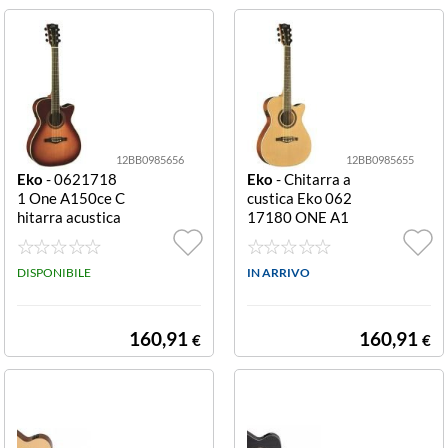
12BB0985656
12BB0985655
Eko
- 0621718
Eko
- Chitarra a
1 One A150ce C
custica Eko 062
hitarra acustica
17180 ONE A1
Vintage Burst A
50ce Natural A
150ce
150ce
DISPONIBILE
IN ARRIVO
160,91
160,91
€
€