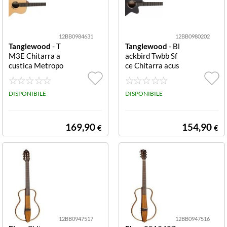
12BB0984631
12BB0980202
Tanglewood
- T
Tanglewood
- Bl
M3E Chitarra a
ackbird Twbb Sf
custica Metropo
ce Chitarra acus
litan abete natu
tica mogano ner
ral satin TM3E
o satin TWBB S
DISPONIBILE
FCE
DISPONIBILE
169,90
154,90
€
€
12BB0947517
12BB0947516