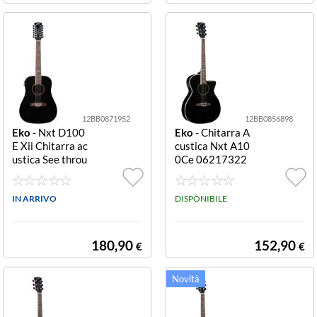
12BB0871952
12BB0856898
Eko
- Nxt D100
Eko
- Chitarra A
E Xii Chitarra ac
custica Nxt A10
ustica See throu
0Ce 06217322
gh black D100E
See Through Bla
Xii
ck A100Ce
IN ARRIVO
DISPONIBILE
180,90
152,90
€
€