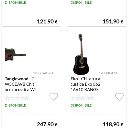
DISPONIBILE
Chitarra acustic
DISPONIBILE
a Tanglewood T
WBB SDE BLAC
KBIRD Smokest
121,90
151,90
€
€
ack Black Satin
12BB0941363
12BB0884785
Tanglewood
- T
Eko
- Chitarra a
W5CEAVB Chit
custica Eko 062
arra acustica Wi
16610 RANGE
nterleaf mogano
R Cw Eq Black C
4/4 Autumn Vin
w Eq
tage Gloss
DISPONIBILE
DISPONIBILE
247,90
118,90
€
€