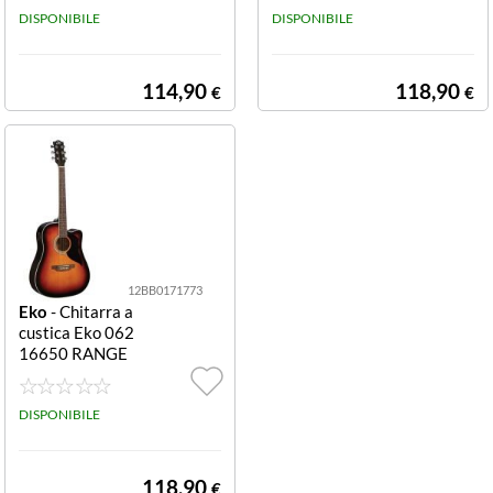
DISPONIBILE
DISPONIBILE
114,90
118,90
€
€
12BB0171773
Eko
- Chitarra a
custica Eko 062
16650 RANGE
R Cw Eq Brown
sunburst Cw Eq
DISPONIBILE
118,90
€