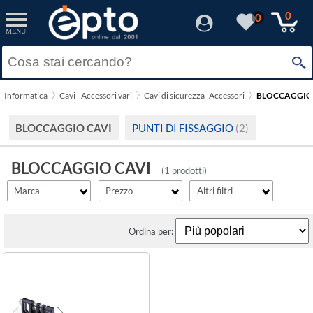
filter_id
filter_fprezzo
filter_adds
Resetta
Resetta
Resetta
Applica
Applica
Applica
0
0
MENU
×
Solo Promozioni
Prezzo minimo
StarTech
Solo Disponibili
Informatica
Cavi - Accessori vari
Cavi di sicurezza- Accessori
BLOCCAGGIO
Visualizza solo le Novità
Prezzo massimo
BLOCCAGGIO CAVI
PUNTI DI FISSAGGIO
(2)
BLOCCAGGIO CAVI
(1 prodotti)
Marca
Prezzo
Altri filtri
Ordina per: