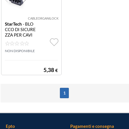
CABLEORGANILOCK
StarTech
- BLO
CCO DI SICURE
ZZA PER CAVI
CABLE-ORGAN
IZER-LOCK Blo
cco di sicurezza
NON DISPONIBILE
per cavi periferi
che tastiera/mo
use
5,38
€
1
Epto
Pagamenti e consegna