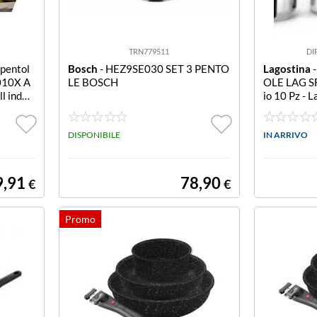
TRN779511
DI
 pentol
Bosch
- HEZ9SE030 SET 3 PENTO
Lagostina
-
010X A
LE BOSCH
OLE LAG SF
ll induc
io 10 Pz - 
è un connub
onalità. La 
DISPONIBILE
l'esterno e 
IN ARRIVO
nferiscono 
o allo
9,91
78,90
€
€