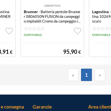
13BB0879456
ostina
Brunner
- Batteria pentole Brunne
Lagostina
-
MINER
r 0806050N FUSION da campeggi
tina 1026
o impilabili Cromo da campeggio im
scuro
pilabili
DISPONIBILE
DISPONIBILE
8,91
95,90
€
€
«
1
»
 e consegna
Garanzie
Area client