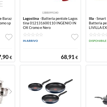
13BB0995340
le Baraz
Lagostina
- Batteria pentole Lagos
Illa
- Smart 
omo sp
tina 012131600110 INGENIO IN
Batteria p
OX Cromo e Nero
LIVILLA EX
ntole Illa
TRA Smart i
IN ARRIVO
DISPONIBILE
7,90
68,91
€
€