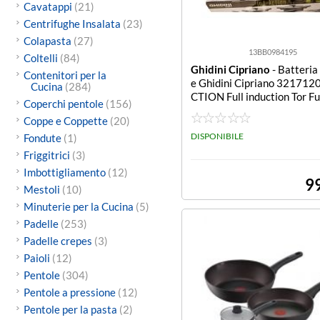
Cavatappi
(21)
Centrifughe Insalata
(23)
Colapasta
(27)
13BB0984195
Coltelli
(84)
Ghidini Cipriano
- Batteria
Contenitori per la
e Ghidini Cipriano 321712
Cucina
(284)
CTION Full induction Tor Fu
Coperchi pentole
(156)
tion
Coppe e Coppette
(20)
DISPONIBILE
Fondute
(1)
Friggitrici
(3)
Imbottigliamento
(12)
9
Mestoli
(10)
Minuterie per la Cucina
(5)
Padelle
(253)
Padelle crepes
(3)
Paioli
(12)
Pentole
(304)
Pentole a pressione
(12)
Pentole per la pasta
(2)