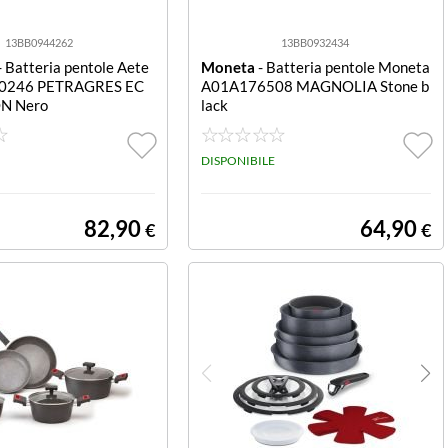
13BB0944262
13BB0932434
- Batteria pentole Aete
Moneta
- Batteria pentole Moneta
00246 PETRAGRES EC
A01A176508 MAGNOLIA Stone b
N Nero
lack
DISPONIBILE
82,90
64,90
€
€