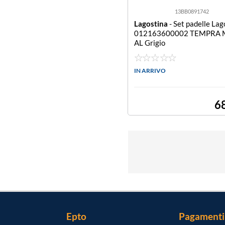
13BB0891742
Lagostina
- Set padelle Lag
012163600002 TEMPRA 
AL Grigio
IN ARRIVO
6
Epto
Pagamenti