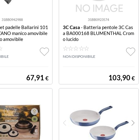
31BB0942988
31BB0923574
Set padelle Ballarini 101
3C Casa
- Batteria pentole 3C Cas
ANO manico amovibile
a BA000168 BLUMENTHAL Crom
o amovibile
o lucido
IBILE
NON DISPONIBILE
67,91
103,90
€
€