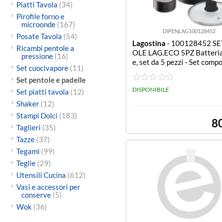
Piatti Tavola
(34)
Pirofile forno e
microonde
(167)
DIPENLAG100128452
Posate Tavola
(54)
Lagostina
- 100128452 SE
Ricambi pentole a
OLE LAG.ECO 5PZ Batteria
pressione
(16)
e, set da 5 pezzi - Set comp
Set cuocivapore
(11)
Padella 24cm c on coperchi
Set pentole e padelle
eruola manico lungo 18cm 
erchio e Wok 28 cm.
DISPONIBILE
Set piatti tavola
(12)
Shaker
(12)
Stampi Dolci
(183)
8
Taglieri
(35)
Tazze
(37)
Tegami
(99)
Teglie
(29)
Utensili Cucina
(612)
Vasi e accessori per
conserve
(5)
Wok
(36)