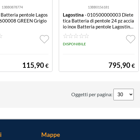
13BB0878774
13BB0156181
 Batteria pentole Lagos
Lagostina
- 010500000003 Diete
9600008 GREEN Grigio
tica Batteria di pentole 24 pz accia
io inox Batteria pentole Lagostina
010500000003 DIETETICA Crom
o lucido
DISPONIBILE
115,90
795,90
€
€
Oggetti per pagina:
i
Mappe