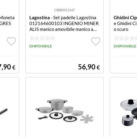
13BB0913147
 Moneta
Lagostina
- Set padelle Lagostina
Ghidini Ci
EGRES
012164600103 INGENIO MINER
e Ghidini C
ALIS manico amovibile manico amo
o scuro
vibile
DISPONIBILE
DISPONIBILE
7,90
56,90
€
€