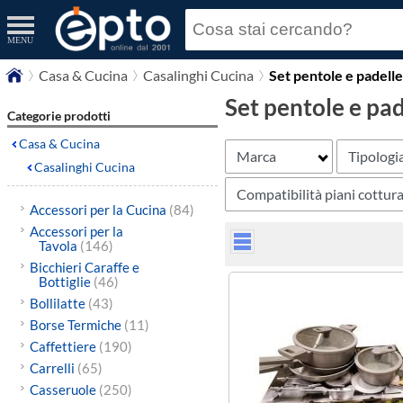
MENU
Casa & Cucina
Casalinghi Cucina
Set pentole e padelle
Set pentole e pad
Categorie prodotti
Casa & Cucina
Marca
Tipologi
Casalinghi Cucina
Compatibilità piani cottur
Accessori per la Cucina
(84)
Accessori per la
Tavola
(146)
Bicchieri Caraffe e
Bottiglie
(46)
Bollilatte
(43)
Borse Termiche
(11)
Caffettiere
(190)
Carrelli
(65)
Casseruole
(250)