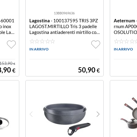
13BB0969636
0460001
Lagostina
- 100137595 TRIS 3PZ
Aeternum
o inox
LAGOST.MIRTILLO Tris 3 padelle
rnum AP0
ole Lag
Lagostina antiaderenti mirtillo co
OSOLUTIO
FORIA
mposto da padell a 20cm - 24cm - 2
8cm
IN ARRIVO
IN ARRIVO
153,90
€
8,90
50,90
€
€