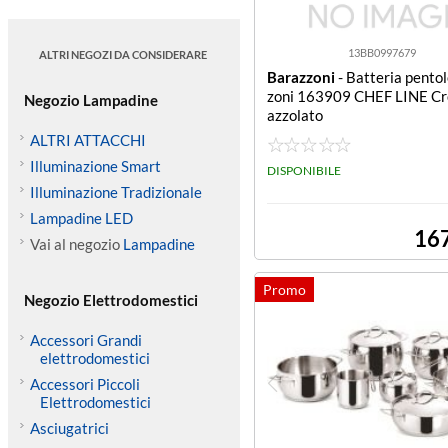
13BB0997679
ALTRI NEGOZI DA CONSIDERARE
Barazzoni
- Batteria pento
zoni 163909 CHEF LINE Cr
Negozio Lampadine
azzolato
ALTRI ATTACCHI
Illuminazione Smart
DISPONIBILE
Illuminazione Tradizionale
Lampadine LED
16
Vai al negozio
Lampadine
Negozio Elettrodomestici
Accessori Grandi
elettrodomestici
Accessori Piccoli
Elettrodomestici
Asciugatrici