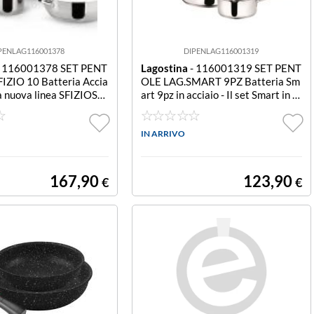
PENLAG116001378
DIPENLAG116001319
 116001378 SET PENT
Lagostina
- 116001319 SET PENT
IZIO 10 Batteria Accia
OLE LAG.SMART 9PZ Batteria Sm
La nuova linea SFIZIOSA
art 9pz in acciaio - Il set Smart in a
io tr a eleganza e funzi
cciaio inox 18/1 0 permette una co
lucidatura a specchio al
ttura eccellente grazie al triplo fon
la satinatura interna co
do incapsul ato Lagoseal® Plus, ad
IN ARRIVO
raffinatezza, garantend
atto anche all'induzione, che assicu
ra una
167,90
123,90
€
€