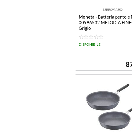
13BB0932352
Moneta
- Batteria pentole
00996532 MELODIA FIN
Grigio
DISPONIBILE
8