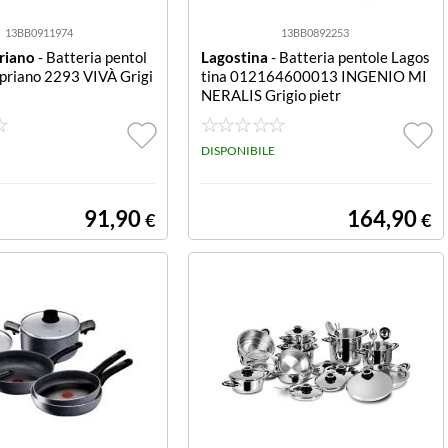
13BB0911974
13BB0892253
priano
- Batteria pentol
Lagostina
- Batteria pentole Lagos
ipriano 2293 VIVÀ Grigi
tina 012164600013 INGENIO MI
NERALIS Grigio pietr
DISPONIBILE
91,90
164,90
€
€