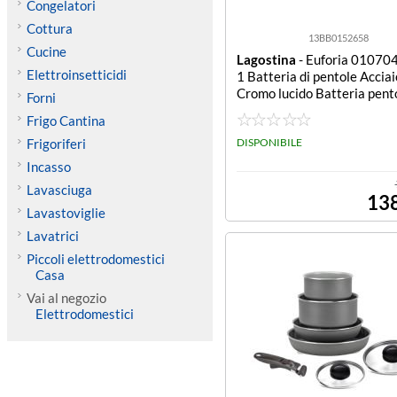
Congelatori
Cottura
13BB0152658
Cucine
Lagostina
- Euforia 0107
Elettroinsetticidi
1 Batteria di pentole Acciai
Cromo lucido Batteria pent
Forni
ostina 010704600011 EU
Frigo Cantina
Cromo lucido
Frigoriferi
DISPONIBILE
Incasso
Lavasciuga
13
Lavastoviglie
Lavatrici
Piccoli elettrodomestici
Casa
Vai al negozio
Elettrodomestici