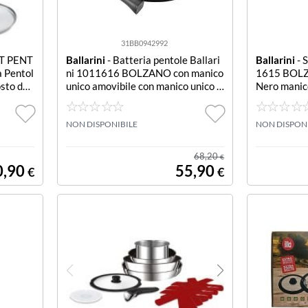
31BB0942992
T PENT
Ballarini
- Batteria pentole Ballari
Ballarini
- 
 Pentol
ni 1011616 BOLZANO con manico
1615 BOLZ
osto da
unico amovibile con manico unico a
Nero manic
o, Cass
movibile
con cop
NON DISPONIBILE
NON DISPON
68,20
€
0,90
55,90
€
€