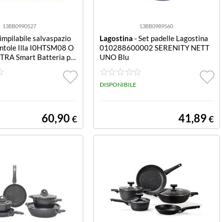
13BB0990527
13BB0989560
impilabile salvaspazio
Lagostina
- Set padelle Lagostina
entole Illa I0HTSM08 O
010288600002 SERENITY NETT
TRA Smart Batteria pe
UNO Blu
 I0HTSM08 OLIVILLA EX
mpilabile salvasp
DISPONIBILE
60,90
41,89
€
€