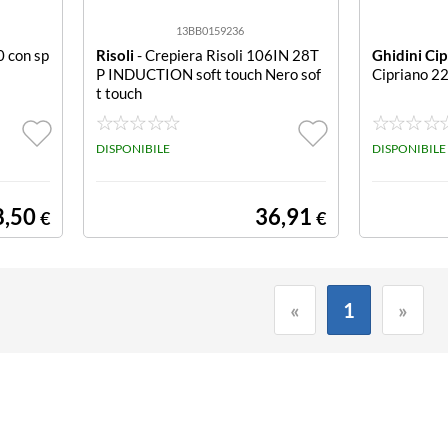
13BB0159236
0 con sp
Risoli
- Crepiera Risoli 106IN 28T
Ghidini Ci
P INDUCTION soft touch Nero sof
Cipriano 2
t touch
DISPONIBILE
DISPONIBILE
8,50
36,91
€
€
«
1
»