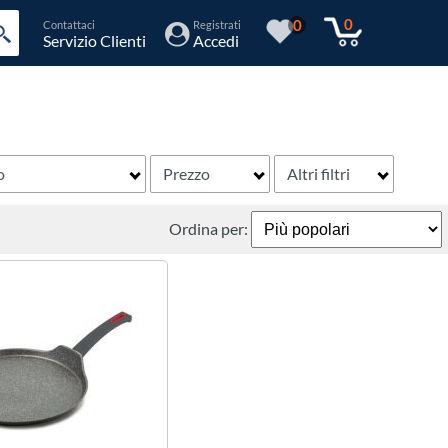
0
0
Contattaci
Registrati
Servizio Clienti
Accedi
o
Prezzo
Altri filtri
Ordina per: