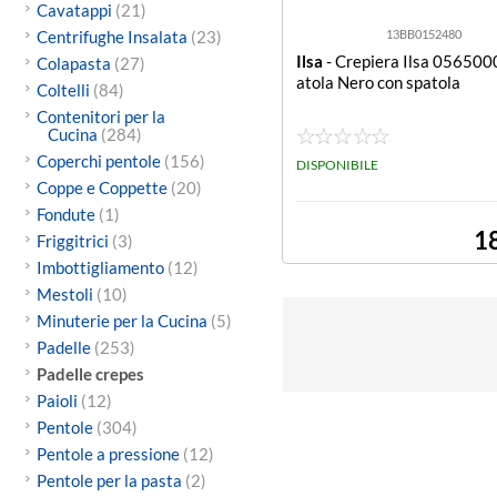
Cavatappi
(21)
Centrifughe Insalata
(23)
13BB0152480
Ilsa
- Crepiera Ilsa 056500
Colapasta
(27)
atola Nero con spatola
Coltelli
(84)
Contenitori per la
Cucina
(284)
Coperchi pentole
(156)
DISPONIBILE
Coppe e Coppette
(20)
Fondute
(1)
1
Friggitrici
(3)
Imbottigliamento
(12)
Mestoli
(10)
Minuterie per la Cucina
(5)
Padelle
(253)
Padelle crepes
Paioli
(12)
Pentole
(304)
Pentole a pressione
(12)
Pentole per la pasta
(2)