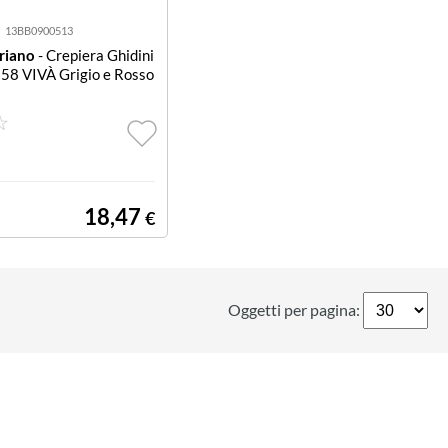
13BB0900513
priano
- Crepiera Ghidini
258 VIVÀ Grigio e Rosso
18,47
€
Oggetti per pagina: