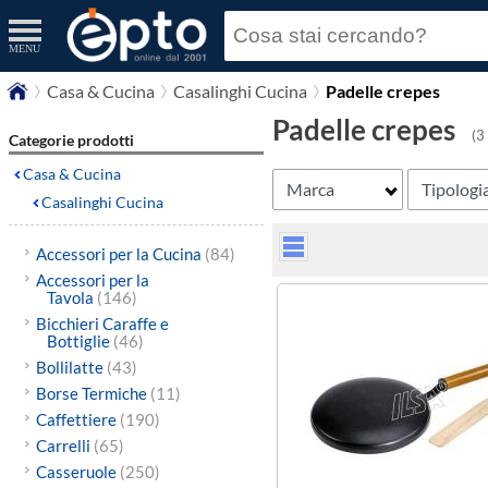
MENU
Casa & Cucina
Casalinghi Cucina
Padelle crepes
Padelle crepes
(3
Categorie prodotti
Casa & Cucina
Marca
Tipologi
Casalinghi Cucina
Accessori per la Cucina
(84)
Accessori per la
Tavola
(146)
Bicchieri Caraffe e
Bottiglie
(46)
Bollilatte
(43)
Borse Termiche
(11)
Caffettiere
(190)
Carrelli
(65)
Casseruole
(250)