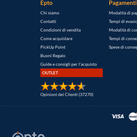
Epto
Pagamenti
Chi siamo
Modalità di p
Contatti
Tempi di evasi
Condizioni di vendita
Modalità di c
Come acquistare
Tempi di cons
PickUp Point
Spese di conse
Buoni Regalo
Guide e consigli per l'acquisto
OUTLET
Opinioni dei Clienti (37270)