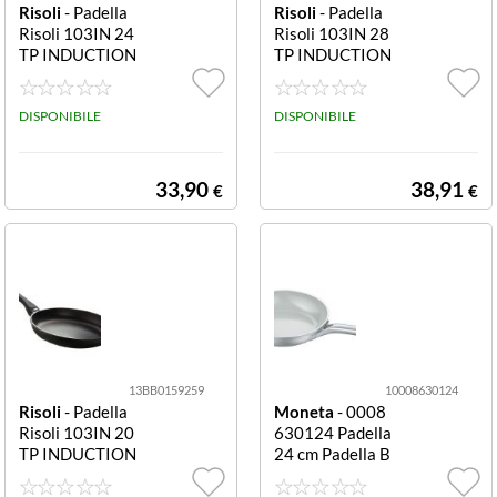
Risoli
- Padella
Risoli
- Padella
Risoli 103IN 24
Risoli 103IN 28
TP INDUCTION
TP INDUCTION
Nero
Nero
DISPONIBILE
DISPONIBILE
33,90
38,91
€
€
13BB0159259
10008630124
Risoli
- Padella
Moneta
- 0008
Risoli 103IN 20
630124 Padella
TP INDUCTION
24 cm Padella B
Nero
erndes antiader
ente diamentro