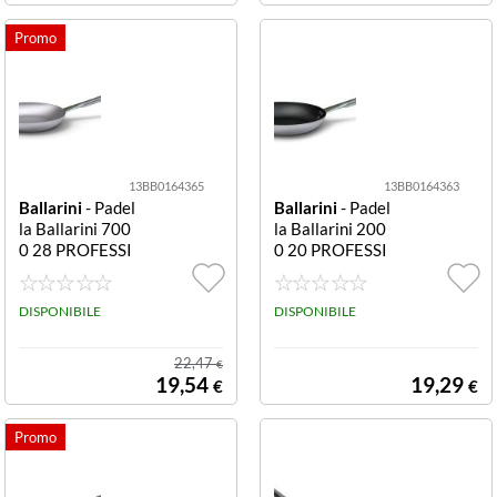
13BB0164365
13BB0164363
Ballarini
- Padel
Ballarini
- Padel
la Ballarini 700
la Ballarini 200
0 28 PROFESSI
0 20 PROFESSI
ONALE SERIE 7
ONALE SERIE 2
000 Silver natur
000 Alluminato
ale
DISPONIBILE
e Nero
DISPONIBILE
22,47
€
19,54
19,29
€
€