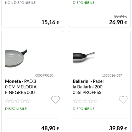
lla Valsecchi 26
NON DISPONIBILE
PROFESSIONA
DISPONIBILE
4328 BIG STON
LE SERIE 2800
E Nero
Alluminato e Ne
30,94
€
ro
15,16
26,90
€
€
0000990130
13BB0164367
Moneta
- PAD.3
Ballarini
- Padel
0 CM MELODIA
la Ballarini 200
FINEGRES 000
0 36 PROFESSI
0990130 Mone
ONALE SERIE 2
ta Melodia Fine
000 Alluminato
gres padella 30
DISPONIBILE
e Nero
DISPONIBILE
cm no pfas Mad
e in Italy
48,90
39,89
€
€