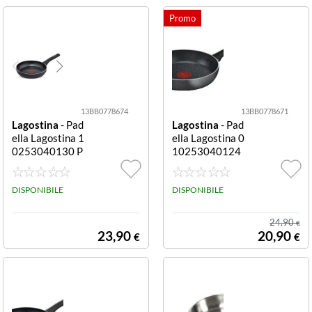
13BB0778674
13BB0778671
Lagostina
- Pad
Lagostina
- Pad
ella Lagostina 1
ella Lagostina 0
0253040130 P
10253040124
ERFORMA Grig
PERFORMA Gri
io pietra
gio pietra
DISPONIBILE
DISPONIBILE
24,90
€
23,90
20,90
€
€