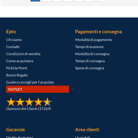
Epto
Pagamenti e consegna
Chi siamo
Modalità di pagamento
Contatti
Tempi di evasione
Condizioni di vendita
Modalità di consegna
Come acquistare
Tempi di consegna
PickUp Point
Spese di consegna
Buoni Regalo
Guide e consigli per l'acquisto
OUTLET
Opinioni dei Clienti (37269)
Garanzie
Area clienti
Diritto di recesso
I tuoi dati