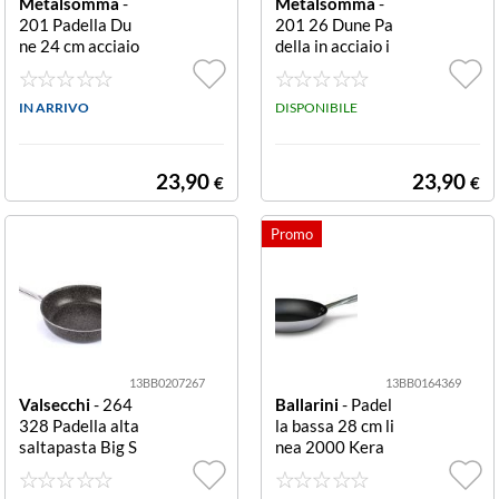
Metalsomma
-
Metalsomma
-
201 Padella Du
201 26 Dune Pa
ne 24 cm acciaio
della in acciaio i
inox 18/10 Pad
nox 18/10 26 c
ella Metalsomm
m Padella Metal
a 201 24 DUNE
IN ARRIVO
somma 201 26
DISPONIBILE
Cromo lucido
DUNE Cromo lu
cido
23,90
23,90
€
€
13BB0207267
13BB0164369
Valsecchi
- 264
Ballarini
- Padel
328 Padella alta
la bassa 28 cm li
saltapasta Big S
nea 2000 Kera
tone 32 cm Allu
Stone Padella B
minio Nero Pade
allarini 2000 28