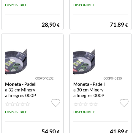
DISPONIBILE
24 cm, antiader
DISPONIBILE
ente, NO PFAS,
NO PTFE, NO P
FOA, NO NICKE
28,90
71,89
€
€
L, NO BISPHEN
OL A, adatta ad
induzione
000P040132
000P040130
Moneta
- Padell
Moneta
- Padell
a 32 cm Minerv
a 30 cm Minerv
a finegres 000P
a finegres 000P
040132 Padella
040130 Padella
serie minerva di
serie minerva di
amentro 32 cm,
DISPONIBILE
amentro 30 cm,
DISPONIBILE
antiaderente, N
antiaderente, pr
O PFAS, NO PTF
iva di: PFAS, PTF
E, NO PFOA, N
E, PFOA, NICKE
54,90
41,89
€
€