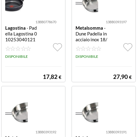
13BB0778670
13BB0393197
Lagostina
- Pad
Metalsomma
-
ella Lagostina 0
Dune Padella in
10253040121
acciaio inox 18/
PERFORMA Gri
10 28 cm Padell
gio pietra
a Metalsomma
DISPONIBILE
201 28 DUNE C
DISPONIBILE
romo lucido
17,82
27,90
€
€
13BB0393192
13BB0393191