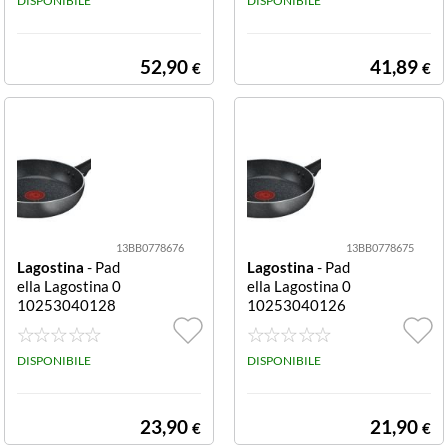
nato
DISPONIBILE
nato
DISPONIBILE
Sapientino
(5)
52,90
41,89
€
€
n.d.
(104)
13BB0778676
13BB0778675
Lagostina
- Pad
Lagostina
- Pad
ella Lagostina 0
ella Lagostina 0
10253040128
10253040126
PERFORMA Gri
PERFORMA Gri
gio pietra
gio pietra
DISPONIBILE
DISPONIBILE
23,90
21,90
€
€