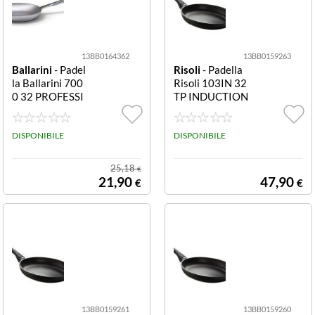
13BB0164362
13BB0159263
Ballarini
- Padel
Risoli
- Padella
la Ballarini 700
Risoli 103IN 32
0 32 PROFESSI
TP INDUCTION
ONALE SERIE 7
Nero
000 Silver natur
ale
DISPONIBILE
DISPONIBILE
25,18
€
21,90
47,90
€
€
13BB0159261
13BB0159260