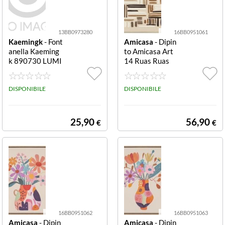
13BB0973280
16BB0951061
Kaemingk
- Font
Amicasa
- Dipin
anella Kaeming
to Amicasa Art
k 890730 LUMI
14 Ruas Ruas
NEO Ciotoline c
on led Grigio e N
ero Ciotoline co
DISPONIBILE
DISPONIBILE
n led
25,90
56,90
€
€
16BB0951062
16BB0951063
Amicasa
- Dipin
Amicasa
- Dipin