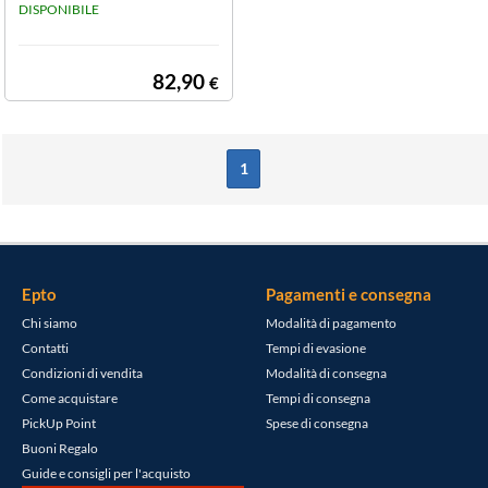
DISPONIBILE
82,90
€
1
Epto
Pagamenti e consegna
Chi siamo
Modalità di pagamento
Contatti
Tempi di evasione
Condizioni di vendita
Modalità di consegna
Come acquistare
Tempi di consegna
PickUp Point
Spese di consegna
Buoni Regalo
Guide e consigli per l'acquisto