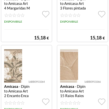
to Amicasa Art
to Amicasa Art
4 Margaridas M
3 Flores pintada
argaridas
s Flores pintada
s
DISPONIBILE
DISPONIBILE
15,18
15,18
€
€
16BB0951064
16BB0951066
Amicasa
- Dipin
Amicasa
- Dipin
to Amicasa Art
to Amicasa Art
2 Encanto Enca
15 Raios Raios
nto