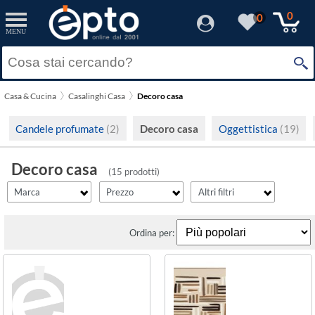
filter_id
filter_fprezzo
filter_adds
Resetta
Resetta
Resetta
Applica
Applica
Applica
0
0
MENU
×
Solo Promozioni
Prezzo minimo
Amicasa
Solo Disponibili
Casa & Cucina
Casalinghi Casa
Decoro casa
Kaemingk
Visualizza solo le Novità
Prezzo massimo
Candele profumate
(2)
Decoro casa
Oggettistica
(19)
Decoro casa
(15 prodotti)
Marca
Prezzo
Altri filtri
Ordina per: