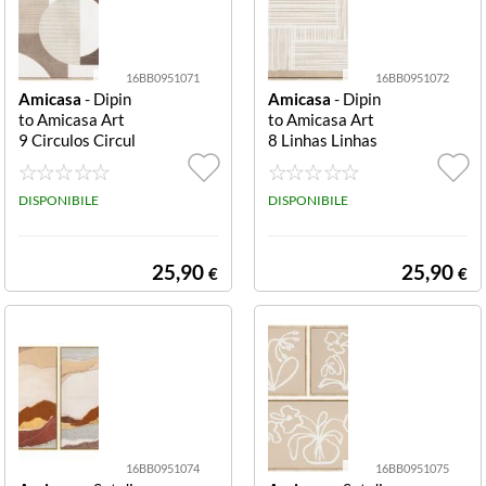
16BB0951071
16BB0951072
Amicasa
- Dipin
Amicasa
- Dipin
to Amicasa Art
to Amicasa Art
9 Circulos Circul
8 Linhas Linhas
os
DISPONIBILE
DISPONIBILE
25,90
25,90
€
€
16BB0951074
16BB0951075