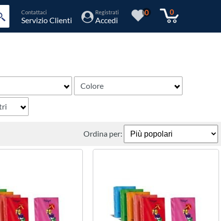
0
0
Contattaci
Registrati
Servizio Clienti
Accedi
Colore
tri
Ordina per: