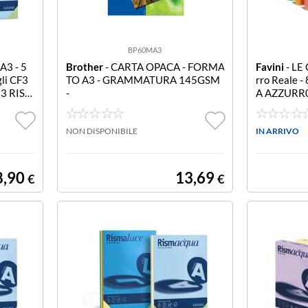
BP60MA3
A3 - 5
Brother
- CARTA OPACA - FORMA
Favini
- LE 
li CF3
TO A3 - GRAMMATURA 145GSM
rro Reale -
3 RIS
-
A AZZURR
ENUI 9
80 GR.AZZ
OGLI 4 RI
NON DISPONIBILE
IN ARRIVO
8,90
13,69
€
€