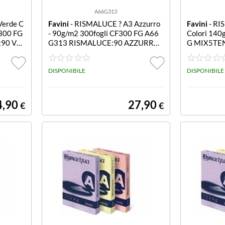
A66G313
Verde C
Favini
- RISMALUCE ? A3 Azzurro
Favini
- RI
F300 FG
- 90g/m2 300fogli CF300 FG A66
Colori 140
90 VE
G313 RISMALUCE:90 AZZURRO
G MIX5TE
55 A3
UA MIX A3
DISPONIBILE
DISPONIBILE
4,90
27,90
€
€