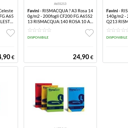
A65S213
eleste
Favini
- RISMACQUA ? A3 Rosa 14
Favini
- RI
 FG A65
0g/m2 - 200fogli CF200 FG A65S2
140g/m2 - 
ELESTE
13 RISMACQUA:140 ROSA 10 A3
Q213 RIS
F200
110 A3
DISPONIBILE
DISPONIBILE
4,90
24,90
€
€