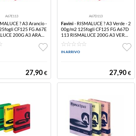
A67E113
A67D113
SMALUCE ? A3 Arancio -
Favini
- RISMALUCE ? A3 Verde - 2
25fogli CF125 FG A67E
00g/m2 125fogli CF125 FG A67D
ALUCE 200G A3 ARAN
113 RISMALUCE 200G A3 VERDE
125FF
IN ARRIVO
27,90
27,90
€
€