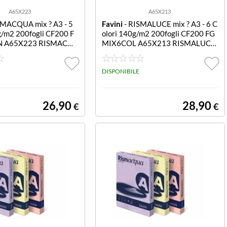
A65X223
A65X213
SMACQUA mix ? A3 - 5
Favini
- RISMALUCE mix ? A3 - 6 C
g/m2 200fogli CF200 F
olori 140g/m2 200fogli CF200 FG
N A65X223 RISMACQ
MIX6COL A65X213 RISMALUCE
 5COL. TENUI 140GR
MIX A3 6COL. FORTI 140GR
DISPONIBILE
26,90
28,90
€
€