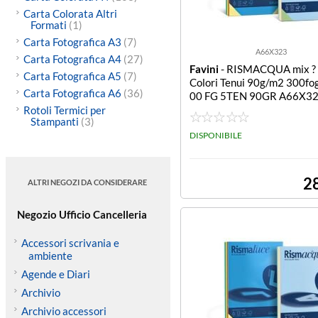
Carta Colorata Altri
Formati
(1)
Carta Fotografica A3
(7)
A66X323
Carta Fotografica A4
(27)
Favini
- RISMACQUA mix ? 
Carta Fotografica A5
(7)
Colori Tenui 90g/m2 300fog
Carta Fotografica A6
(36)
00 FG 5TEN 90GR A66X32
MACQUA MIX A3 5COL. T
Rotoli Termici per
Stampanti
(3)
0GR
DISPONIBILE
2
ALTRI NEGOZI DA CONSIDERARE
Negozio Ufficio Cancelleria
Accessori scrivania e
ambiente
Agende e Diari
Archivio
Archivio accessori