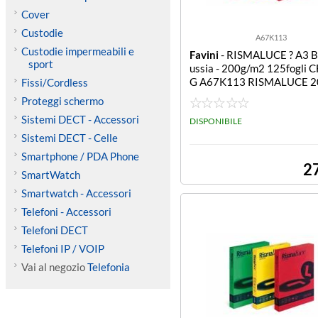
Cover
Custodie
A67K113
Custodie impermeabili e
Favini
- RISMALUCE ? A3 Bl
sport
ussia - 200g/m2 125fogli 
G A67K113 RISMALUCE 2
Fissi/Cordless
BLU PRUSSIA 125FF
Proteggi schermo
Sistemi DECT - Accessori
DISPONIBILE
Sistemi DECT - Celle
Smartphone / PDA Phone
2
SmartWatch
Smartwatch - Accessori
Telefoni - Accessori
Telefoni DECT
Telefoni IP / VOIP
Vai al negozio
Telefonia