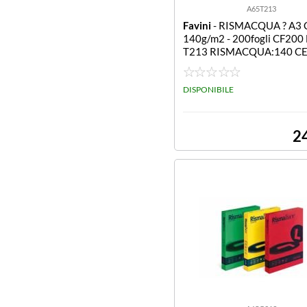
A65T213
Favini
- RISMACQUA ? A3 C
140g/m2 - 200fogli CF200
T213 RISMACQUA:140 C
08 A3
DISPONIBILE
2