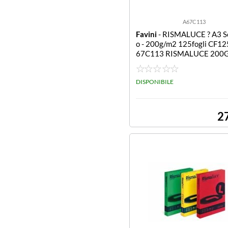
A67C113
Favini
- RISMALUCE ? A3 Sc
o - 200g/m2 125fogli CF12
67C113 RISMALUCE 200G
OSSO SCARLATTO
DISPONIBILE
2