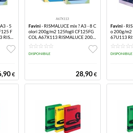
A67X113
A3 - 5
Favini
- RISMALUCE mix ? A3 - 8 C
Favini
- RI
F125 F
olori 200g/m2 125fogli CF125FG
o 200g/m2 
3 RISM
COL A67X113 RISMALUCE 200G
67U113 R
ORI A3
R MIX 8COLORI A3 125F
CIO 12 A3
DISPONIBILE
DISPONIBILE
6,90
28,90
€
€