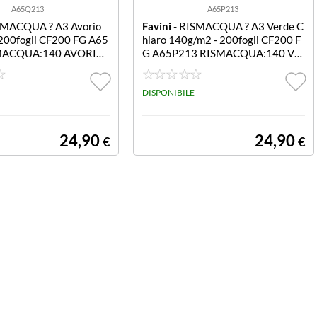
A65Q213
A65P213
SMACQUA ? A3 Avorio
Favini
- RISMACQUA ? A3 Verde C
200fogli CF200 FG A65
hiaro 140g/m2 - 200fogli CF200 F
MACQUA:140 AVORIO
G A65P213 RISMACQUA:140 VE
RDE CHIARO 09 A3
DISPONIBILE
24,90
24,90
€
€