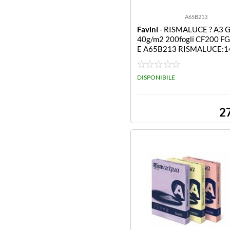
A65B213
Favini
- RISMALUCE ? A3 Gia
40g/m2 200fogli CF200 F
E A65B213 RISMALUCE:1
LLO SOLE 53 A3
DISPONIBILE
2