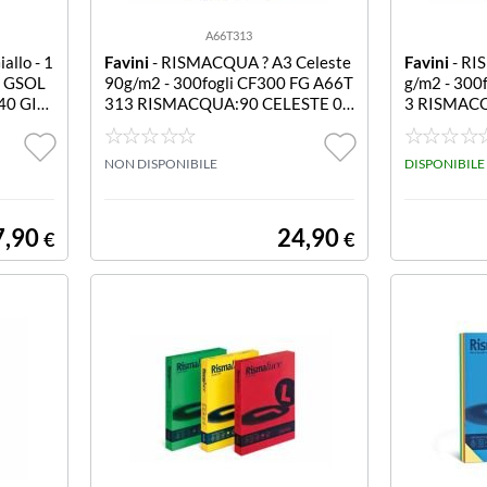
A66T313
llo - 1
Favini
- RISMACQUA ? A3 Celeste
Favini
- RI
G GSOL
90g/m2 - 300fogli CF300 FG A66T
g/m2 - 300
40 GIA
313 RISMACQUA:90 CELESTE 08
3 RISMACQ
A3
NON DISPONIBILE
DISPONIBILE
7,90
24,90
€
€