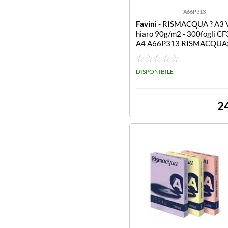
A66P313
Favini
- RISMACQUA ? A3 
hiaro 90g/m2 - 300fogli C
A4 A66P313 RISMACQUA:
RDE CHIARO 09 A3
DISPONIBILE
2