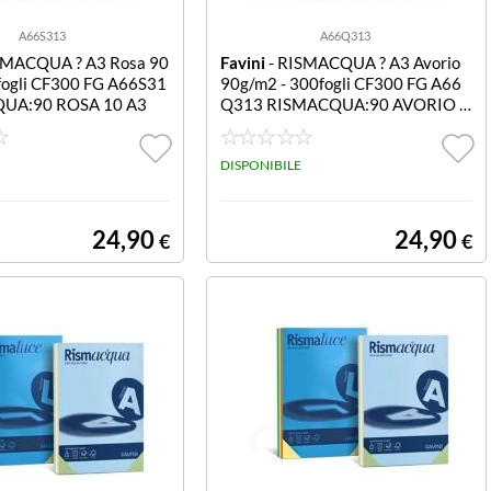
A66S313
A66Q313
SMACQUA ? A3 Rosa 90
Favini
- RISMACQUA ? A3 Avorio
fogli CF300 FG A66S31
90g/m2 - 300fogli CF300 FG A66
UA:90 ROSA 10 A3
Q313 RISMACQUA:90 AVORIO 1
10 A3
DISPONIBILE
24,90
24,90
€
€