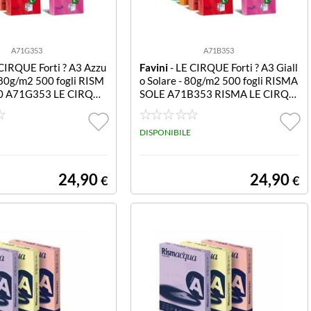
A71G353
A71B353
CIRQUE Forti ? A3 Azzu
Favini
- LE CIRQUE Forti ? A3 Giall
 80g/m2 500 fogli RISM
o Solare - 80g/m2 500 fogli RISMA
0 A71G353 LE CIRQUE
SOLE A71B353 RISMA LE CIRQU
URRO REALE A3 500 F
E GIALLO SOLE 80G A3
SME PER IMBALLO
DISPONIBILE
24,90
24,90
€
€