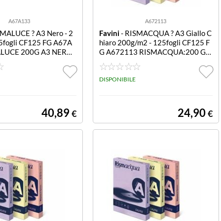
A67A133
A672113
SMALUCE ? A3 Nero - 2
Favini
- RISMACQUA ? A3 Giallo C
5fogli CF125 FG A67A
hiaro 200g/m2 - 125fogli CF125 F
ALUCE 200G A3 NERO
G A672113 RISMACQUA:200 GI
ALLO CHIARO 07 A3
DISPONIBILE
40,89
24,90
€
€