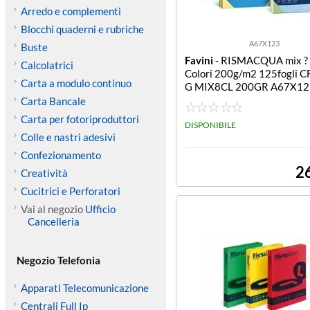
Arredo e complementi
Blocchi quaderni e rubriche
A67X123
Buste
Favini
- RISMACQUA mix ? 
Calcolatrici
Colori 200g/m2 125fogli C
Carta a modulo continuo
G MIX8CL 200GR A67X12
ACQUA 200GR MIX 8COL
Carta Bancale
125F
Carta per fotoriproduttori
DISPONIBILE
Colle e nastri adesivi
Confezionamento
2
Creatività
Cucitrici e Perforatori
Vai al negozio
Ufficio
Cancelleria
Negozio Telefonia
Apparati Telecomunicazione
Centrali Full Ip