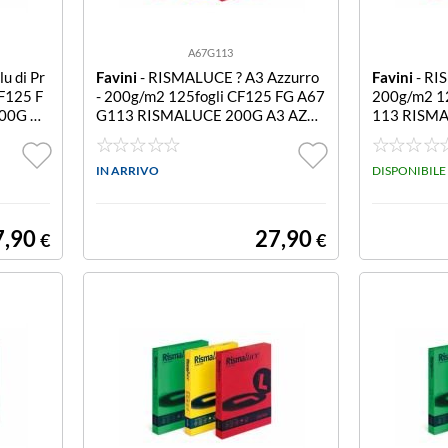
A67G113
u di Pr
Favini
- RISMALUCE ? A3 Azzurro
Favini
- RI
CF125 F
- 200g/m2 125fogli CF125 FG A67
200g/m2 1
00G A3
G113 RISMALUCE 200G A3 AZZ
113 RISM
URRO 125 FF
CIO 125 FF
IN ARRIVO
DISPONIBILE
7,90
27,90
€
€