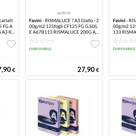
A67B113
arlatt
Favini
- RISMALUCE ? A3 Giallo - 2
Favini
- RI
5 FG A
00g/m2 125fogli CF125 FG G.SOL
00g/m2 12
 A3 R
E A67B113 RISMALUCE 200G A3
133 RISM
GIALLO SOLE 125FF
125FF
DISPONIBILE
DISPONIBILE
7,90
27,90
€
€