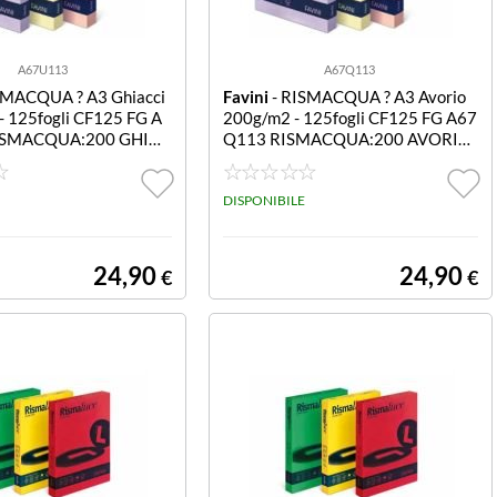
A67U113
A67Q113
SMACQUA ? A3 Ghiacci
Favini
- RISMACQUA ? A3 Avorio
- 125fogli CF125 FG A
200g/m2 - 125fogli CF125 FG A67
ISMACQUA:200 GHIAC
Q113 RISMACQUA:200 AVORIO
110 A3
DISPONIBILE
24,90
24,90
€
€