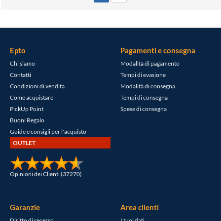
Epto
Pagamenti e consegna
Chi siamo
Modalità di pagamento
Contatti
Tempi di evasione
Condizioni di vendita
Modalità di consegna
Come acquistare
Tempi di consegna
PickUp Point
Spese di consegna
Buoni Regalo
Guide e consigli per l'acquisto
OUTLET
Opinioni dei Clienti (37270)
Garanzie
Area clienti
Diritto di recesso
I tuoi dati