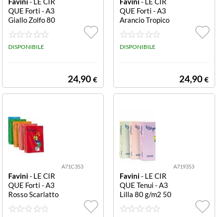
Favini
- LE CIR
Favini
- LE CIR
QUE Forti - A3
QUE Forti - A3
Giallo Zolfo 80
Arancio Tropico
g/m2 500 fogli
80 g/m2 500 fo
RISMA 80G A7
gli RISMA 80G
1L353 LE CIRQ
DISPONIBILE
A71E353 LE CI
DISPONIBILE
UE:80 GIALLO
RQUE:80 ARAN
ZOLFO 200 A3-
CIO TROPICO
F500
205 A3- F500
24,90
24,90
€
€
A71C353
A719353
Favini
- LE CIR
Favini
- LE CIR
QUE Forti - A3
QUE Tenui - A3
Rosso Scarlatto
Lilla 80 g/m2 50
80 g/m2 500 fo
0 fogli RISMA 8
gli RISMA 80G
0G A719353 LE