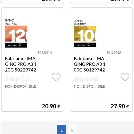
50229742
50129742
Fabriano
- IMA
Fabriano
- IMA
GING PRO A3 1
GING PRO A3 1
20G 50229742
00G 50129742
IMAGING PRO
IMAGING PRO
A3 120g
A3 100g
NON DISPONIBILE
NON DISPONIBILE
20,90
27,90
€
€
1
2