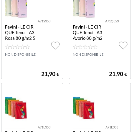
A71S353
A71Q353
Favini
- LE CIR
Favini
- LE CIR
QUE Tenui - A3
QUE Tenui - A3
Rosa 80 g/m2 5
Avorio 80 g/m2
00 fogli RISMA
500 fogli RISM
80G A71S353 L
A 80G A71Q35
E CIRQUE:80 R
NON DISPONIBILE
3 LE CIRQUE:8
NON DISPONIBILE
OSA 108 A3- F5
0 AVORIO 110
00
A3- F500
21,90
21,90
€
€
A71L353
A71E353