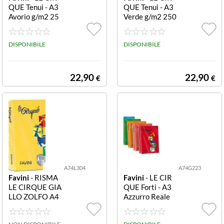
QUE Tenui - A3
QUE Tenui - A3
Avorio g/m2 25
Verde g/m2 250
0 fogli RISMA 1
fogli RISMA 16
60G A74Q223
0G A74P223 LE
LE CIRQUE:160
DISPONIBILE
CIRQUE:160 V
DISPONIBILE
AVORIO 110 A
ERDE 107 A3- F
3- F250
250
22,90
22,90
€
€
A74L304
A74G223
Favini
- RISMA
Favini
- LE CIR
LE CIRQUE GIA
QUE Forti - A3
LLO ZOLFO A4
Azzurro Reale
gr 250 fogli 160
g/m2 250 fogli
G A74L304 RIS
RISMA 160G A