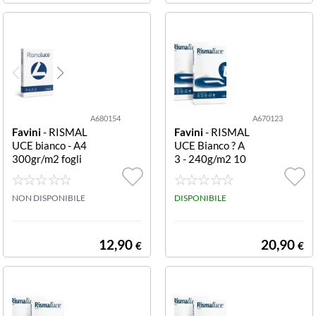
A680154
A670123
Favini
- RISMAL
Favini
- RISMAL
UCE bianco - A4
UCE Bianco ? A
300gr/m2 fogli
3 - 240g/m2 10
CF100 FG A680
0fogli CF100 FG
154 RISMALUC
A670123 RISM
E:300 BIANCO
NON DISPONIBILE
ALUCE A3 240
DISPONIBILE
INC F100 A4
GR BIANCO 10
0FF
12,90
20,90
€
€