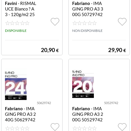
Favini
- RISMAL
Fabriano
- IMA
UCE Bianco ? A
GING PRO A3 3
3 - 120g/m2 25
00G 50729742
0fogli CF250 FG
IMAGING PRO
A604213 RISM
A3 300g
ALUCE 120GR
DISPONIBILE
NON DISPONIBILE
BIANCO A3
20,90
29,90
€
€
50629742
50529742
Fabriano
- IMA
Fabriano
- IMA
GING PRO A3 2
GING PRO A3 2
40G 50629742
00G 50529742
IMAGING PRO
IMAGING PRO
A3 240g
A3 200g