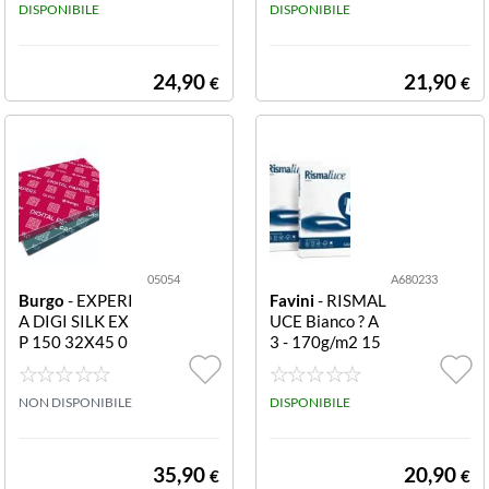
A71C353 LE CI
DISPONIBILE
CIRQUE:80 LIL
DISPONIBILE
RQUE:80 SCAR
LA 104 A3- F50
LATTO 209 A3-
0
F500
24,90
21,90
€
€
05054
A680233
Burgo
- EXPERI
Favini
- RISMAL
A DIGI SILK EX
UCE Bianco ? A
P 150 32X45 0
3 - 170g/m2 15
5054 EXP DIGI
0fogli CF150 FG
SILK 150 32X4
A680233 RISM
5
NON DISPONIBILE
ALUCE A3 170
DISPONIBILE
GR BIANCO 15
0FF
35,90
20,90
€
€