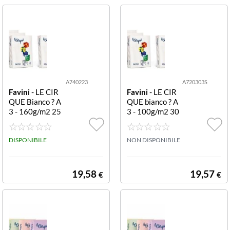
A740223
A720303S
Favini
- LE CIR
Favini
- LE CIR
QUE Bianco ? A
QUE bianco ? A
3 - 160g/m2 25
3 - 100g/m2 30
0fogli RISMA A
0fogli RISMA A
740223 RISME
720303 RISMA
LE CIRQUE BIA
DISPONIBILE
LE CIRQUE BIA
NON DISPONIBILE
NCO 160G A3 2
NCO 100G A3
50F G PER RIS
MA
19,58
19,57
€
€