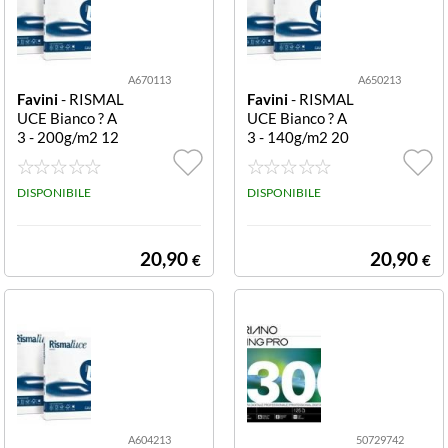
A670113
A650213
Favini
- RISMAL
Favini
- RISMAL
UCE Bianco ? A
UCE Bianco ? A
3 - 200g/m2 12
3 - 140g/m2 20
5fogli CF125 FG
0fogli CF200 FG
A670113 RISM
A650213 RISM
ALUCE A3 200
DISPONIBILE
ALUCE A3 140
DISPONIBILE
GR BIANCO 12
GR BIANCO 20
5FF
0FF
20,90
20,90
€
€
A604213
50729742