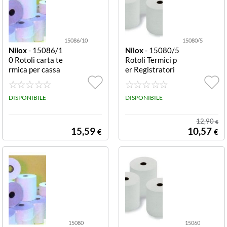
15086/10
15080/5
Nilox
- 15086/1
Nilox
- 15080/5
0 Rotoli carta te
Rotoli Termici p
rmica per cassa
er Registratori
80x60 mm Bpa
di Cassa 80x80
Free 10 pz ROT
mm BPA FREE
OLI X REG.DI C
DISPONIBILE
DISPONIBILE
ASSA MM80X6
0 CF.10
12,90
€
15,59
10,57
€
€
15080
15060