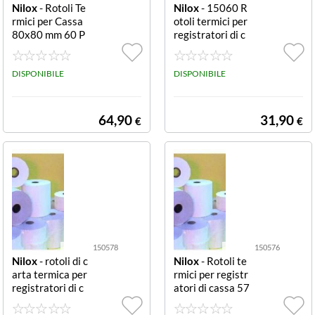
Nilox
- Rotoli Te
Nilox
- 15060 R
rmici per Cassa
otoli termici per
80x80 mm 60 P
registratori di c
ezzi ROTOLI IN
assa 60x30 mm
CARTA TERMIC
60 pz ROTOLI I
A PER REGISTR
DISPONIBILE
N CARTA TERM
DISPONIBILE
ATORI DI CASS
ICA PER REGIS
A MM 80 X 80
TRATORI DI CA
MT FORO12 M
SSA MM 60 X 3
64,90
31,90
€
€
M CON OMOL
0 MT FORO12
OGAZIONE MI
MM CON OMO
NISTERIALE C
LOGAZIONE MI
ONFEZIONE D
NISTERIALE C
A 60 ROTOLI. B
ONFEZIONE D
PA FREE
A 60 ROTOLI.
150578
150576
Nilox
- rotoli di c
Nilox
- Rotoli te
arta termica per
rmici per registr
registratori di c
atori di cassa 57
assa 57 x 80 m
x60 mm Bpa Fre
m 80 pz CONFE
e CONFEZIONE