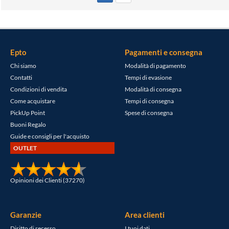
BPA FREE
Epto
Pagamenti e consegna
Chi siamo
Modalità di pagamento
Contatti
Tempi di evasione
Condizioni di vendita
Modalità di consegna
Come acquistare
Tempi di consegna
PickUp Point
Spese di consegna
Buoni Regalo
Guide e consigli per l'acquisto
OUTLET
Opinioni dei Clienti (37270)
Garanzie
Area clienti
Diritto di recesso
I tuoi dati