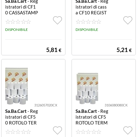
Sa.Ba.Cart
- Reg
Sa.Ba.Cart
- Reg
istratori di CF1
istratori di cass
0 CASSASTAMP
a CF10 REGIST
A TERMICA GR
RAR5 GR55 F1
55 F12 312605
2 D50 3126057
7035BX CASSA
DISPONIBILE
030BX CASSA S
DISPONIBILE
STAMPA OMOL
TAMPA OMOL
OGA TIPO CAR
OGA TIPO CAR
TA TERMICA G
TA TERMICA G
5,81
5,21
€
€
R 55 QTÀ PER C
R 55 QTÀ PER C
ONFEZIONE 10
ONFEZIONE 10
ROTOLI FORO
ROTOLI FORO
ANIMA 12 MM
ANIMA 12 MM
DIAMETRO 53
DIAMETRO 50
MM LARGHEZZ
MM LARGHEZZ
A 57 MM
A 57 MM
3126057020CX
3106080080CK
Sa.Ba.Cart
- Reg
Sa.Ba.Cart
- Reg
istratori di CF5
istratori di CF5
0 ROTOLO TER
ROTOLO TERM
MICO REG.CAS
ICO REG.CASS
SA 312605702
A 48GR 31060