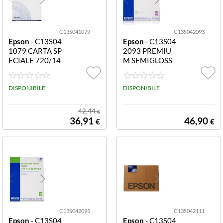
C13S041079
C13S042093
Epson
- C13S04
Epson
- C13S04
1079 CARTA SP
2093 PREMIU
ECIALE 720/14
M SEMIGLOSS
40DPI A2 30FG
PHOTO PAPER
CARTA SPECIA
25FG PREMIU
LE 720/1440 D
DISPONIBILE
M SEMIGLOSS
DISPONIBILE
PI FORMATO A
PHOTO PAPER
2 (30 FOGLI)
FORMATO A2
42,44
€
(25 FOGLI) 250
36,91
46,90
€
€
GR
C13S042095
C13S042111
Epson
- C13S04
Epson
- C13S04