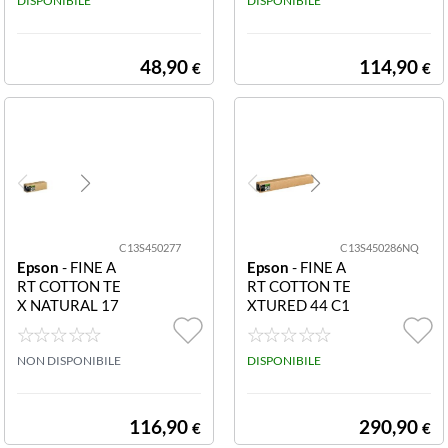
SEMIGLOSS PH
DISPONIBILE
OTOLO 43 18C
DISPONIBILE
OTO PAPER FO
M 17
RMATO A2 (25
FOGLI)
48,90
114,90
€
€
C13S450277
C13S450286NQ
Epson
- FINE A
Epson
- FINE A
RT COTTON TE
RT COTTON TE
X NATURAL 17
XTURED 44 C1
X15M C13S450
3S450286NQ F
277 FINE ART C
INE ART COTT
OTTON TEXTU
NON DISPONIBILE
ON TEXTURED
DISPONIBILE
RED NATURAL
44
17 X 15M
116,90
290,90
€
€