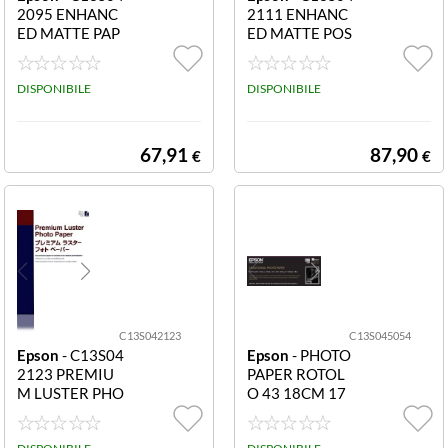
2095 ENHANC
2111 ENHANC
ED MATTE PAP
ED MATTE POS
ER FORMATO A
TERBOARD A2
2
20FG ENHANC
DISPONIBILE
ED MATTE POS
DISPONIBILE
TERBOARD FO
RMATO A2 (20
FOGLI) PER ST
67,91
87,90
€
€
AMPE FRONT
E/RETRO.
C13S042123
C13S045054
Epson
- C13S04
Epson
- PHOTO
2123 PREMIU
PAPER ROTOL
M LUSTER PHO
O 43 18CM 17
TO PAPER A2 2
C13S045054 P
5FG PREMIUM
HOTO PAPER R