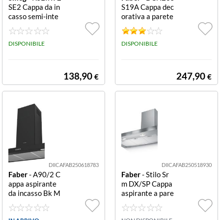
SE2 Cappa da in
S19A Cappa dec
casso semi-inte
orativa a parete
grata estraibile
Inox filtrante Ca
modulo 90 SME
ppa aspirante in
G CAPPA KSEIR
DISPONIBILE
ox 90cm, 1 moto
DISPONIBILE
92SE2 INCASS
re e 3 velocità, il
O INTEGRATA9
luminazione a in
0CM3 VEL D AS
candescenza 40,
138,90
247,90
€
€
PIRAZIONESIL
filtro metallico a
VER POTENZA
utoportante.
MOTORE 115
W
DIICAFAB250618783
DIICAFAB250518930
Faber
- A90/2 C
Faber
- Stilo Sr
appa aspirante
m DX/SP Cappa
da incasso Bk M
aspirante a pare
att Cappa stand
te acciaio inox C
ard a parete - Cl
appa a camino d