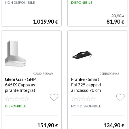
7AC50 SERIE 6
NON DISPONIBILE
Cappa ad incass
DISPONIBILE
Inox
o cm. 90 - Grigio
chiaro (315.054
90,90
€
7.803)
1.019,90
81,90
€
€
02US4S95AW
29BB0908466
Glem Gas
- GHP
Franke
- Smart
645IX Cappa as
Fbi 725 cappa d
pirante Integrat
a incasso 70 cm
o Argento Acciai
nero Fbi 725
o inossidabile 4
98 m³/h C
DISPONIBILE
NON DISPONIBILE
151,90
134,90
€
€