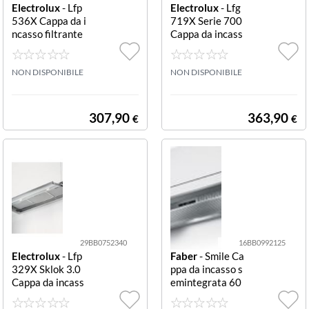
Electrolux
- Lfp
Electrolux
- Lfg
536X Cappa da i
719X Serie 700
ncasso filtrante
Cappa da incass
inox Lfp536X Sk
o Bold Inox Lfg7
lok 3.0
19X Bold
NON DISPONIBILE
NON DISPONIBILE
307,90
363,90
€
€
29BB0752340
16BB0992125
Electrolux
- Lfp
Faber
- Smile Ca
329X Sklok 3.0
ppa da incasso s
Cappa da incass
emintegrata 60
o sottopensile I
cm grigio Srm Lg
nox Lfp329X Skl
A60