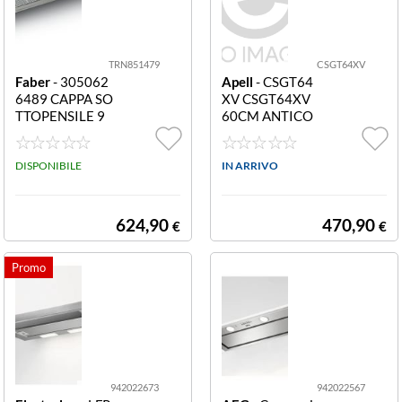
24 -
TRN851479
CSGT64XV
Faber
- 305062
Apell
- CSGT64
6489 CAPPA SO
XV CSGT64XV
TTOPENSILE 9
60CM ANTICO
0CM IN-NOVA
NDENSA
ZERO DRIP A9
0
DISPONIBILE
IN ARRIVO
624,90
470,90
€
€
942022673
942022567