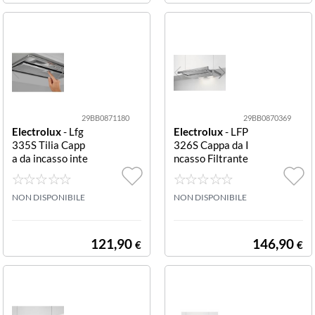
29BB0871180
29BB0870369
Electrolux
- Lfg
Electrolux
- LFP
335S Tilia Capp
326S Cappa da I
a da incasso inte
ncasso Filtrante
grata Grigio Lfg
Serie 300 Lfp32
335S Tilia
6S Versa
NON DISPONIBILE
NON DISPONIBILE
121,90
146,90
€
€