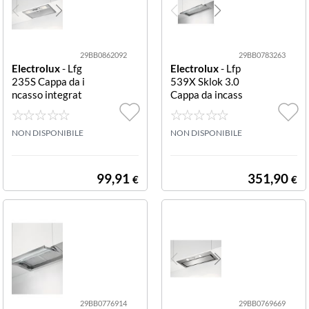
29BB0862092
29BB0783263
Electrolux
- Lfg
Electrolux
- Lfp
235S Cappa da i
539X Sklok 3.0
ncasso integrat
Cappa da incass
a grigio Lfg235S
o Inox Lfp539X
Tilia
Sklok 3.0
NON DISPONIBILE
NON DISPONIBILE
99,91
351,90
€
€
29BB0776914
29BB0769669