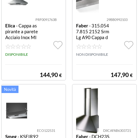
Franke
Glem Gas
PRF0091763B
29BB0992103
Elica
- Cappa as
Faber
- 315.054
Smeg
pirante a parete
7.815 2152 Srm
Acciaio Inox MI
Lg A90 Cappa d
Tecnowind
SSY PB 90 IX PR
a incasso semint
F0091763B
egrata Srm Lg A
DISPONIBILE
90
NON DISPONIBILE
144,90
147,90
€
€
ECO122531
DIICAFAB6303721
Smeg
- KSEIR92
Faber
- DCH23S