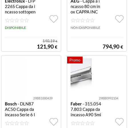
Electrolux
- LFP
AEG
- Cappa a i
226S Cappa da i
ncasso 80 cm in
ncasso sottopen
ox CAPPA INC
sile 60 cm Inox
DGE5861HM 8
Classe C CAPPA
0CM 250W IN
INC LFP226S 6
DISPONIBILE
OX
NON DISPONIBILE
0CM C INOX
140,19
€
121,90
794,90
€
€
29BB1000439
29BB0992104
Bosch
- DLN87
Faber
- 315.054
AC50 Cappa da
7.803 Cappa da
incasso Serie 6 I
incasso A90 Smi
nox Cappa incas
le 90 cm 152 SR
so Bosch DLN8
M LG A90 Smile