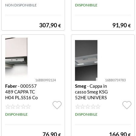
ok 3.0
NON DISPONIBILE
DISPONIBILE
307,90
91,90
€
€
16BB0992124
16BB0759783
Faber
- 000557
Smeg
- Cappa in
489 CAPPA TC
casso Smeg KSG
H04 PL.SS16 Co
52HE UNIVERS
mandi Elettrom
ALE Silver
eccanici - 2 LED
4000K - Filtro a
DISPONIBILE
DISPONIBILE
ntigrasso sintet
ico - Uscita aria
120/100 mm - L
76,90
166,90
€
€