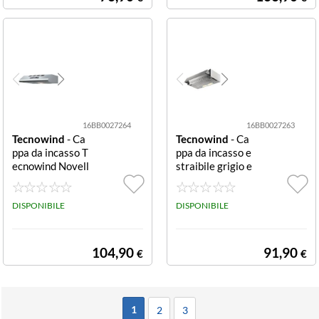
arghezza 600/8
00/900 mm - Cl
asse Energetica
E - 3 velocità
16BB0027264
16BB0027263
Tecnowind
- Ca
Tecnowind
- Ca
ppa da incasso T
ppa da incasso e
ecnowind Novell
straibile grigio e
a 360 Inox Nove
straibile
lla 360
DISPONIBILE
DISPONIBILE
104,90
91,90
€
€
1
2
3