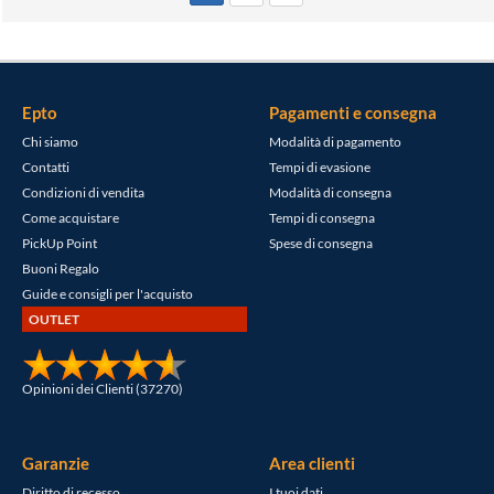
Epto
Pagamenti e consegna
Chi siamo
Modalità di pagamento
Contatti
Tempi di evasione
Condizioni di vendita
Modalità di consegna
Come acquistare
Tempi di consegna
PickUp Point
Spese di consegna
Buoni Regalo
Guide e consigli per l'acquisto
OUTLET
Opinioni dei Clienti (37270)
Garanzie
Area clienti
Diritto di recesso
I tuoi dati