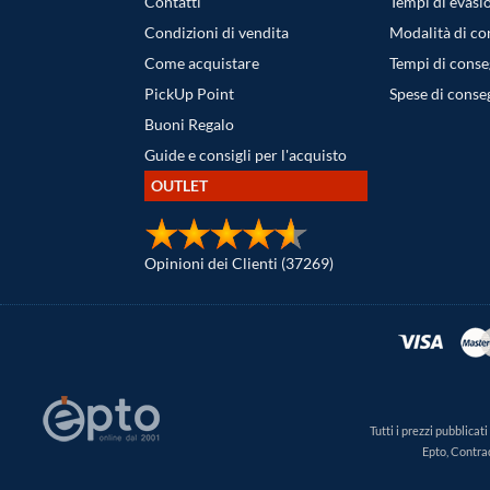
Contatti
Tempi di evasi
Condizioni di vendita
Modalità di c
Come acquistare
Tempi di cons
PickUp Point
Spese di conse
Buoni Regalo
Guide e consigli per l'acquisto
OUTLET
Opinioni dei Clienti (37269)
Tutti i prezzi pubblica
Epto, Contra