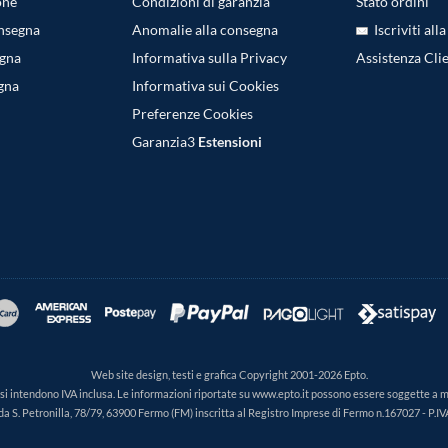
one
Condizioni di garanzia
Stato ordini
onsegna
Anomalie alla consegna
Iscriviti all
egna
Informativa sulla Privacy
Assistenza Clie
gna
Informativa sui Cookies
Preferenze Cookies
Garanzia3
Estensioni
Web site design, testi e grafica Copyright 2001-2026 Epto.
ti si intendono IVA inclusa. Le informazioni riportate su www.epto.it possono essere soggette a 
da S. Petronilla, 78/79, 63900 Fermo (FM) inscritta al Registro Imprese di Fermo n.167027 - P.