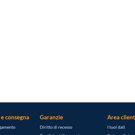
 e consegna
Garanzie
Area client
agamento
Diritto di recesso
I tuoi dati