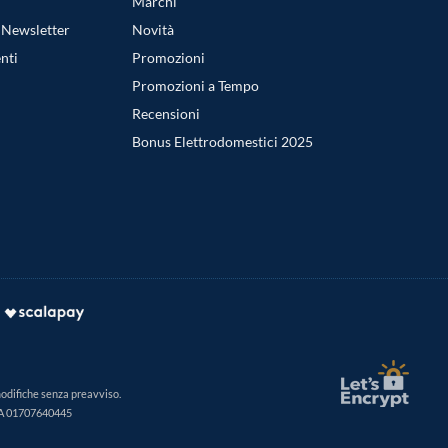
Marchi
a Newsletter
Novità
nti
Promozioni
Promozioni a Tempo
Recensioni
Bonus Elettrodomestici 2025
modifiche senza preavviso.
IVA 01707640445