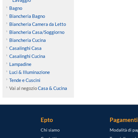
Lavaggio
Bagno
Biancheria Bagno
Biancheria Camera da Letto
Biancheria Casa/Soggiorno
Biancheria Cucina
Casalinghi Casa
Casalinghi Cucina
Lampadine
Luci & Illuminazione
Tende e Cuscini
Vai al negozio
Casa & Cucina
Epto
Pagamenti
Chi siamo
Modalità di p