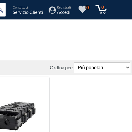
0
0
Contattaci
Registrati
Servizio Clienti
Accedi
Ordina per: