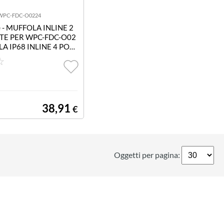
WPC-FDC-O0224
e
- MUFFOLA INLINE 2
TE PER WPC-FDC-O02
A IP68 INLINE 4 POR
 FIBRE
38,91
€
Oggetti per pagina: