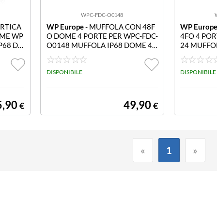
WPC-FDC-O0148
ERTICA
WP Europe
- MUFFOLA CON 48F
WP Europ
OME WP
O DOME 4 PORTE PER WPC-FDC-
4FO 4 POR
P68 DO
O0148 MUFFOLA IP68 DOME 4 P
24 MUFFOL
E
ORTE PER 48 FIBRE
TE PER 24
DISPONIBILE
DISPONIBILE
5,90
49,90
€
€
«
1
»