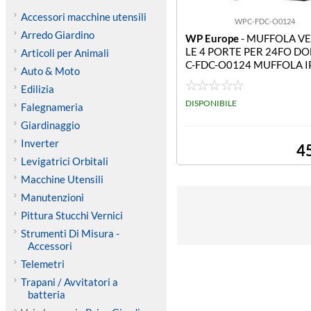
Accessori macchine utensili
WPC-FDC-O0124
Arredo Giardino
WP Europe
- MUFFOLA V
LE 4 PORTE PER 24FO D
Articoli per Animali
C-FDC-O0124 MUFFOLA I
Auto & Moto
ME 4 PORTE PER 24 FIBR
Edilizia
DISPONIBILE
Falegnameria
Giardinaggio
Inverter
4
Levigatrici Orbitali
Macchine Utensili
Manutenzioni
Pittura Stucchi Vernici
Strumenti Di Misura -
Accessori
Telemetri
Trapani / Avvitatori a
batteria