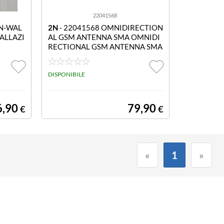
22041568
IN-WAL
2N
- 22041568 OMNIDIRECTION
ALLAZI
AL GSM ANTENNA SMA OMNIDI
RECTIONAL GSM ANTENNA SMA
DISPONIBILE
6,90
79,90
€
€
«
1
»