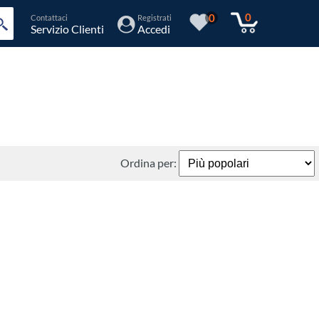
0
0
Contattaci
Registrati
Servizio Clienti
Accedi
Ordina per: