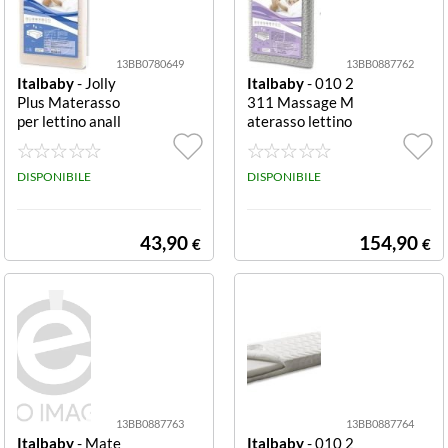
13BB0780649
13BB0887762
Italbaby
- Jolly
Italbaby
- 010 2
Plus Materasso
311 Massage M
per lettino anall
aterasso lettino
ergico 60x125x
antiacaro antiac
12 cm anallergic
aro 0+
o 0+
DISPONIBILE
DISPONIBILE
43,90
154,90
€
€
13BB0887763
13BB0887764
Italbaby
- Mate
Italbaby
- 010 2