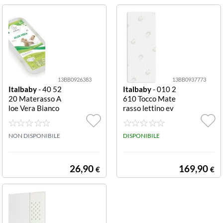
13BB0926383
13BB0937773
Italbaby
- 40 52
Italbaby
- 010 2
20 Materasso A
610 Tocco Mate
loe Vera Bianco
rasso lettino ev
e Verde Aloe Ve
olutivo anallergi
ra
co Materasso le
NON DISPONIBILE
ttino Italbaby 0
DISPONIBILE
10 2610 TOCC
O evolutivo anal
lergico Memory
26,90
169,90
€
€