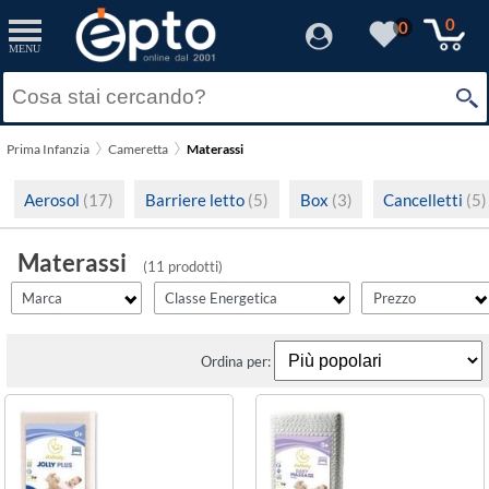
filter_id
filtro_energy
filter_fprezzo
filter_adds
Resetta
Resetta
Resetta
Resetta
Applica
Applica
Applica
Applica
0
0
MENU
×
Solo Promozioni
A
(3)
Prezzo minimo
Baby Idea
Solo Disponibili
E
(7)
Prima Infanzia
Cameretta
Materassi
Chicco
Visualizza solo le Novità
Prezzo massimo
Aerosol
(17)
Barriere letto
(5)
Box
(3)
Cancelletti
(5)
Italbaby
Materassi
(11 prodotti)
Marca
Classe Energetica
Prezzo
Ordina per: