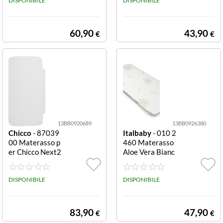
co 0+
DISPONIBILE
DISPONIBILE
60,90
43,90
€
€
13BB0920689
13BB0926380
Chicco
- 87039
Italbaby
- 010 2
00 Materasso p
460 Materasso
er Chicco Next2
Aloe Vera Bianc
me Bianco Mate
o e Verde Aloe V
rasso Chicco 06
era
87039 00 Bianc
DISPONIBILE
DISPONIBILE
o
83,90
47,90
€
€