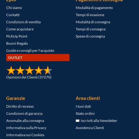
Chi siamo
Modalità di pagamento
Contatti
Tempi di evasione
Condizioni di vendita
Modalità di consegna
Come acquistare
Tempi di consegna
PickUp Point
Spese di consegna
Buoni Regalo
Guide e consigli per l'acquisto
OUTLET
Opinioni dei Clienti (37270)
Garanzie
Area clienti
Diritto di recesso
I tuoi dati
Condizioni di garanzia
Stato ordini
Anomalie alla consegna
Iscriviti alla Newsletter
Informativa sulla Privacy
Assistenza Clienti
Informativa sui Cookies