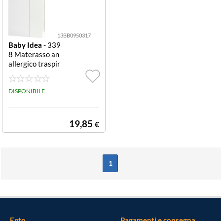
13BB0950317
Baby Idea
- 339
8 Materasso an
allergico traspir
ante per Chicco
Next2me analle
rgico traspirant
DISPONIBILE
e
19,85
€
1
Epto
Pagamenti e consegna