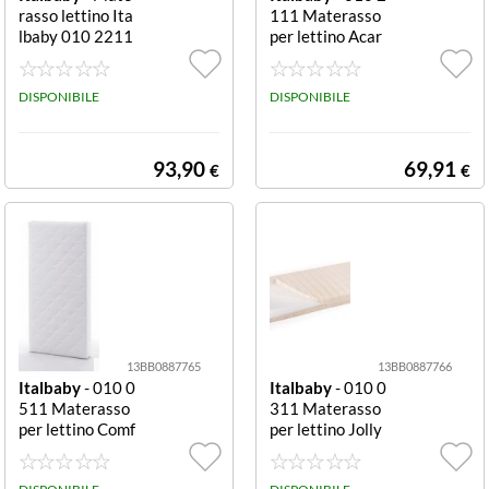
rasso lettino Ita
111 Materasso
lbaby 010 2211
per lettino Acar
MEMORY EVO
ostop anallergic
LUTION antiaca
o anallergico 0+
ro 0+ antiacaro
DISPONIBILE
DISPONIBILE
0+
93,90
69,91
€
€
13BB0887765
13BB0887766
Italbaby
- 010 0
Italbaby
- 010 0
511 Materasso
311 Materasso
per lettino Comf
per lettino Jolly
ort Special anall
Plus anallergico
ergico anallergi
anallergico 0+