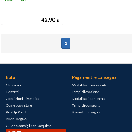
ght grey pieghe
DISPONIBILE
vole
42,90
€
1
Epto
Pagamenti e consegna
Chi siamo
Modalità di pagamento
Contatti
Tempi di evasione
Condizioni di vendita
Modalità di consegna
Come acquistare
Tempi di consegna
PickUp Point
Spese di consegna
Buoni Regalo
Guide e consigli per l'acquisto