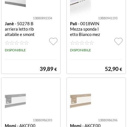
13BB0892334
13BB0941193
Janè
- 50278 B
Pali
- 0018WIN
arriera letto rib
Mezza sponda l
altabile e smont
etto Bianco mez
abile 1500x580
za sponda
mm Star grey ri
baltabile e smon
DISPONIBILE
DISPONIBILE
tabile
39,89
52,90
€
€
13BB0986393
13BB0986396
Momi
- AKCE00
Momi
- AKCE00