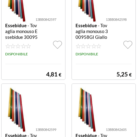
13BB0842597
13BB0842598
Essebidue
- Tov
Essebidue
- Tov
aglia monouso E
aglia monouso 3
ssebidue 30095
00958GI Giallo
6 Bianco
Tovaglia monou
so Essebidue 30
DISPONIBILE
0958GI Giallo
DISPONIBILE
4,81
5,25
€
€
13BB0842599
13BB0842605
Essebidue
- Tov
Essebidue
- Tov