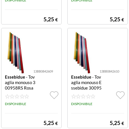
DISPONIBILE
DISPONIBILE
5,25
5,25
€
€
13BB0842609
13BB0842610
Essebidue
- Tov
Essebidue
- Tov
aglia monouso 3
aglia monouso E
00958RS Rosa
ssebidue 30095
Tovaglia monou
8AZ Azzurro
so Essebidue 30
0958RS Rosa
DISPONIBILE
DISPONIBILE
5,25
5,25
€
€