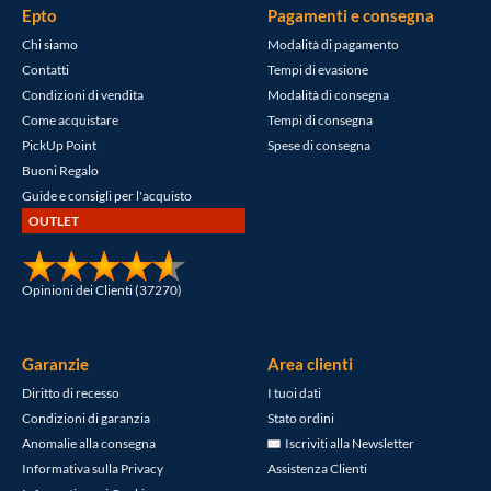
Epto
Pagamenti e consegna
Chi siamo
Modalità di pagamento
Contatti
Tempi di evasione
Condizioni di vendita
Modalità di consegna
Come acquistare
Tempi di consegna
PickUp Point
Spese di consegna
Buoni Regalo
Guide e consigli per l'acquisto
OUTLET
Opinioni dei Clienti (37270)
Garanzie
Area clienti
Diritto di recesso
I tuoi dati
Condizioni di garanzia
Stato ordini
Anomalie alla consegna
Iscriviti alla Newsletter
Informativa sulla Privacy
Assistenza Clienti