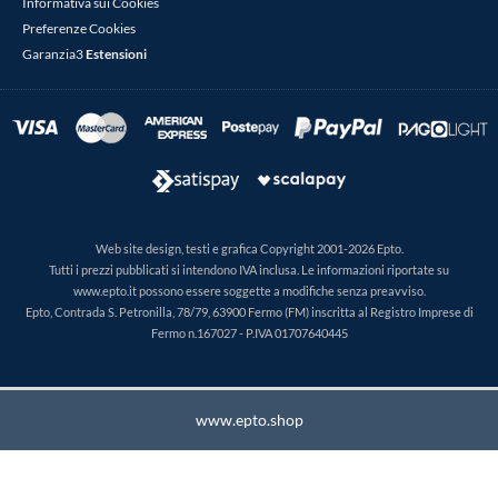
Informativa sui Cookies
Preferenze Cookies
Garanzia3
Estensioni
Web site design, testi e grafica Copyright 2001-2026 Epto.
Tutti i prezzi pubblicati si intendono IVA inclusa. Le informazioni riportate su
www.epto.it possono essere soggette a modifiche senza preavviso.
Epto, Contrada S. Petronilla, 78/79, 63900 Fermo (FM) inscritta al Registro Imprese di
Fermo n.167027 - P.IVA 01707640445
www.epto.shop