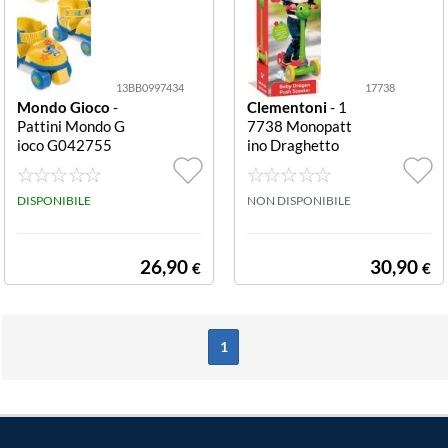
13BB0997434
17738
Mondo Gioco
-
Clementoni
- 1
Pattini Mondo G
7738 Monopatt
ioco G042755
ino Draghetto
DISNEY STITCH
Monopattino Dr
Baby + protezio
aghetto
ni Giallo e B Bab
DISPONIBILE
NON DISPONIBILE
y + protezioni
26,90
30,90
€
€
1