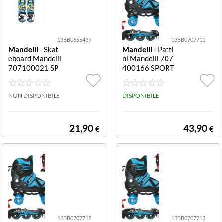
13BB0655439
13BB0707711
Mandelli
- Skat
Mandelli
- Patti
eboard Mandelli
ni Mandelli 707
707100021 SP
400166 SPORT
ORT ONE Doubl
ONE Double 2 i
e Max Assortito
n 1 Assortito Do
Double Max
NON DISPONIBILE
uble 2 in 1
DISPONIBILE
21,90
43,90
€
€
13BB0707712
13BB0707713