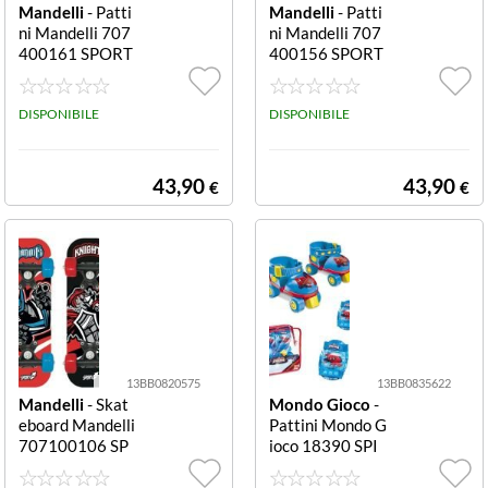
Mandelli
- Patti
Mandelli
- Patti
ni Mandelli 707
ni Mandelli 707
400161 SPORT
400156 SPORT
ONE Double 2 i
ONE Double 2 i
n 1 Assortito Do
n 1 Assortito Do
uble 2 in 1
DISPONIBILE
uble 2 in 1
DISPONIBILE
43,90
43,90
€
€
13BB0820575
13BB0835622
Mandelli
- Skat
Mondo Gioco
-
eboard Mandelli
Pattini Mondo G
707100106 SP
ioco 18390 SPI
ORT ONE Mini
DERMAN Baby
Foot Assortito
+ protezioni Ass