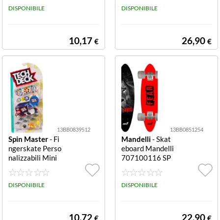
Mini Foot
DISPONIBILE
ortito Azzurr Ba
DISPONIBILE
by + protezioni
10,17
26,90
€
€
13BB0839512
13BB0851254
Spin Master
- Fi
Mandelli
- Skat
ngerskate Perso
eboard Mandelli
nalizzabili Mini
707100116 SP
skate Spin Mast
ORT ONE Fear
er 6028815 TE
Assortito Fear
CH DECK Finge
DISPONIBILE
DISPONIBILE
rskat Mini skate
Spin Master 60
28815 TECH D
10,72
22,90
€
€