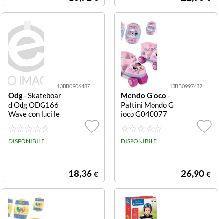
ECK Fingerskat
e Persona Assor
tito
13BB0906487
13BB0997432
Odg
- Skateboar
Mondo Gioco
-
d Odg ODG166
Pattini Mondo G
Wave con luci le
ioco G040077
d Assortito Wav
DISNEY MINNI
e con luci led
E Baby + protezi
DISPONIBILE
oni Rosa e Lil Ba
DISPONIBILE
by + protezioni
18,36
26,90
€
€