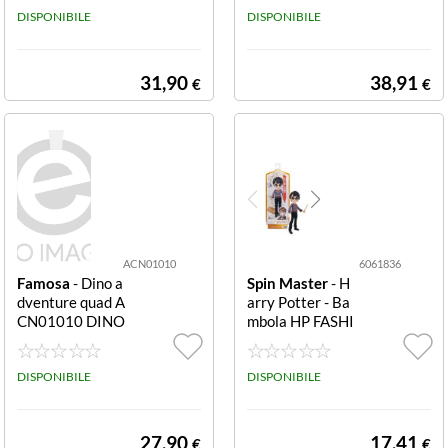
RS PLAYSET AS
DISPONIBILE
DISPONIBILE
S
31,90
38,91
€
€
ACN01010
6061836
Famosa
- Dino a
Spin Master
- H
dventure quad A
arry Potter - Ba
CN01010 DINO
mbola HP FASHI
ADVENTURE Q
ON DOLL 6061
uad
836 HP Fashion
DISPONIBILE
Doll Harry
DISPONIBILE
27,90
17,41
€
€