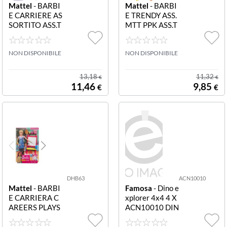
Mattel
- BARBI
Mattel
- BARBI
E CARRIERE AS
E TRENDY ASS.
SORTITO ASS.T
MTT PPK ASS.T
O DVF50 Barbi
O DTF41 PPK B
e Carriere Ass.t
arbie Trendy As
o
NON DISPONIBILE
s.to
NON DISPONIBILE
13,18
11,32
€
€
11,46
9,85
€
€
DHB63
ACN10010
Mattel
- BARBI
Famosa
- Dino e
E CARRIERA C
xplorer 4x4 4 X
AREERS PLAYS
ACN10010 DIN
ET ASS DHB63
O EXPLORER 4
BARBIE CAREE
X 4