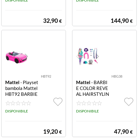
Barbie Mercato
DISPONIBILE
DISPONIBILE
Frutta e Verdur
a
32,90
144,90
€
€
HBT92
HBG38
Mattel
- Playset
Mattel
- BARBI
bambola Mattel
E COLOR REVE
HBT92 BARBIE
AL HAIRSTYLIN
Spider Cabrio R
G - GLITT ASST
osa Spider Cabri
HBG38 Barbie -
o
DISPONIBILE
Color Reveal Gli
DISPONIBILE
tt Asst
19,20
47,90
€
€