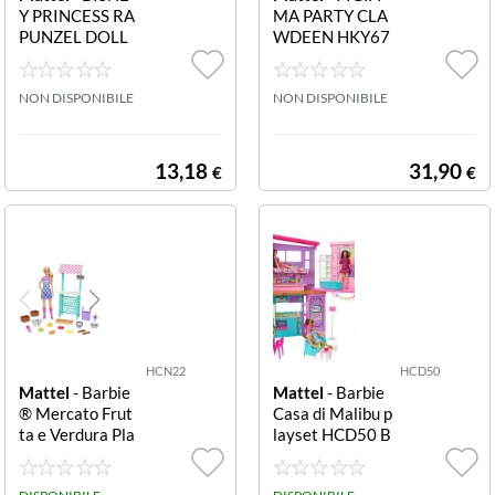
Y PRINCESS RA
MA PARTY CLA
PUNZEL DOLL
WDEEN HKY67
HLW03 Disney
Pigiama Party C
Princess Rapunz
lawdeen
el Doll
NON DISPONIBILE
NON DISPONIBILE
13,18
31,90
€
€
HCN22
HCD50
Mattel
- Barbie
Mattel
- Barbie
® Mercato Frut
Casa di Malibu p
ta e Verdura Pla
layset HCD50 B
yset con bambol
arbie Casa di M
a bionda HCN22
alibu