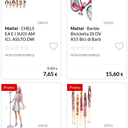
DWJ33
DVX55
Mattel
- CHELS
Mattel
- Barbie
EA E I SUOI AM
Bicicletta DI DV
ICI. ASS.TO DW
X55 Bici di Barb
J33 Chelsea As
ie
s.to
NON DISPONIBILE
NON DISPONIBILE
8,80
€
7,65
15,60
€
€
DVF50
DTF41