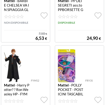
Mattel
- BARBI
Mattel
- PP DEI
E CHELSEA VA I
SEGRETI ass.to
N SPIAGGIA GL
PPBORSETTE G
N73 Barbie Che
KJ63 BORSETT
lsea va in Spiagg
E DEI SEGRETI
ia - NEW Checkl
NON DISPONIBILE
ass.to
DISPONIBILE
ane
7,50
€
6,53
24,90
€
€
FYM52
FRY35
Mattel
- Harry P
Mattel
- POLLY
otter? ? Ron We
POCKET - POST
asley HP - FYM
ICINI TASCABIL
52 HP - RON W
I PP BIG ASS.TO
EASLEY
FRY35 PP posti