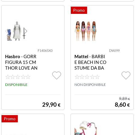
F14065X0
DWJ99
Hasbro
- GORR
Mattel
- BARBI
FIGURA 15 CM
E BEACH IN CO
THOR LOVE AN
STUME DA BA
D THUNDER T
GNO! ASS.TO D
HR 4 LEGENDS
WJ99 Barbie Be
NECRO3 MOVI
DISPONIBILE
ach Ass.to
NON DISPONIBILE
E VILLAIN F140
6 THR 4 LEGEN
9,89
€
DS NECRO3 Mo
29,90
8,60
€
€
vie Villain