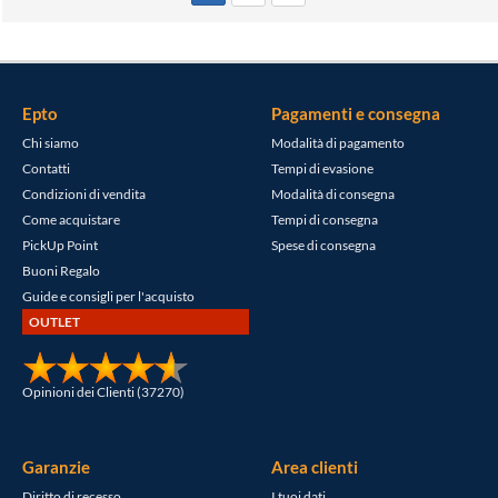
Epto
Pagamenti e consegna
Chi siamo
Modalità di pagamento
Contatti
Tempi di evasione
Condizioni di vendita
Modalità di consegna
Come acquistare
Tempi di consegna
PickUp Point
Spese di consegna
Buoni Regalo
Guide e consigli per l'acquisto
OUTLET
Opinioni dei Clienti (37270)
Garanzie
Area clienti
Diritto di recesso
I tuoi dati