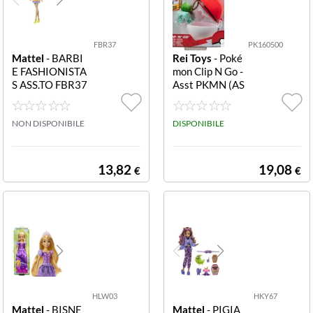
Porta chiavi
6-12 anni
(1)
(1)
Veicolo
7+ anni
FBR37
PK160500
(1)
(1)
Mattel
- BARBI
Rei Toys
- Poké
E FASHIONISTA
mon Clip N Go -
n.d.
9 anno/i
(21)
(2)
S ASS.TO FBR37
Asst PKMN (AS
Barbie Fashioni
SORTIMENTO)
stas Ass.to
5 PK160500 Po
NON DISPONIBILE
kémon Clip N G
DISPONIBILE
o (Assortiment
o) 5
13,82
19,08
€
€
HLW03
HKY67
Mattel
- BISNE
Mattel
- PIGIA