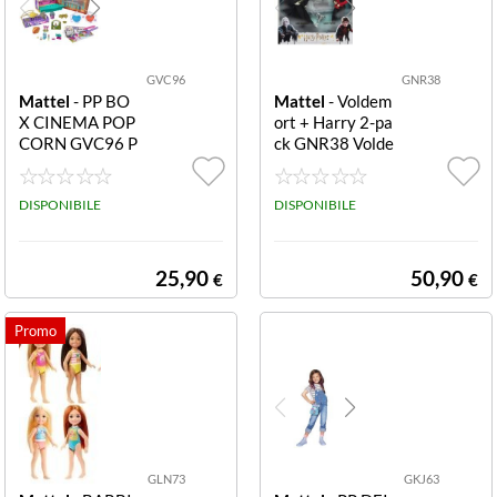
GVC96
GNR38
Mattel
- PP BO
Mattel
- Voldem
X CINEMA POP
ort + Harry 2-pa
CORN GVC96 P
ck GNR38 Volde
P BOX CINEMA
mort + Harry 2-
POPCORN
pack
DISPONIBILE
DISPONIBILE
25,90
50,90
€
€
GLN73
GKJ63