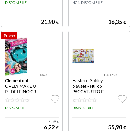
DISPONIBILE
cini tascabili BI
NON DISPONIBILE
G ass.to
21,90
16,35
€
€
18630
F37175L0
Clementoni
- L
Hasbro
- Spidey
OVELY MAKE U
playset - Hulk S
P - DELFINO CR
PACCATUTTO F
AZY CHIC TRO
37175L0 SPIDE
USSE 18630 Cr
Y PLAYSET HUL
azy Chic - Trous
DISPONIBILE
K SPACCATUTT
DISPONIBILE
se Delfino
O
7,59
€
6,22
55,90
€
€