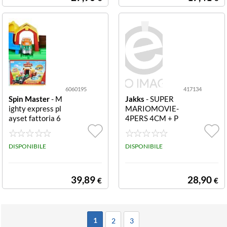
6060195
417134
Spin Master
- M
Jakks
- SUPER
ighty express pl
MARIOMOVIE-
ayset fattoria 6
4PERS 4CM + P
060195 MIGHT
LST 417134 Su
Y EXPRESS Play
per Mario Movi
set Fattoria (Sto
DISPONIBILE
e playset spring
DISPONIBILE
ry Adventure Bu
con personaggi
cket)
4 cm
39,89
28,90
€
€
1
2
3