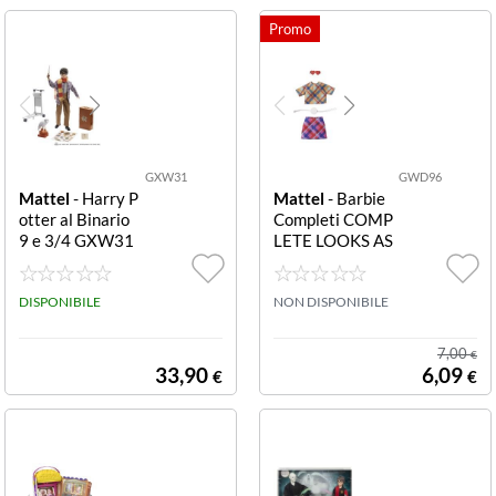
GXW31
GWD96
Mattel
- Harry P
Mattel
- Barbie
otter al Binario
Completi COMP
9 e 3/4 GXW31
LETE LOOKS AS
Harry al Binario
ST. GWD96 BA
9 e 3/4
RBIE COMPLET
DISPONIBILE
E LOOKS ASST.
NON DISPONIBILE
7,00
€
33,90
6,09
€
€