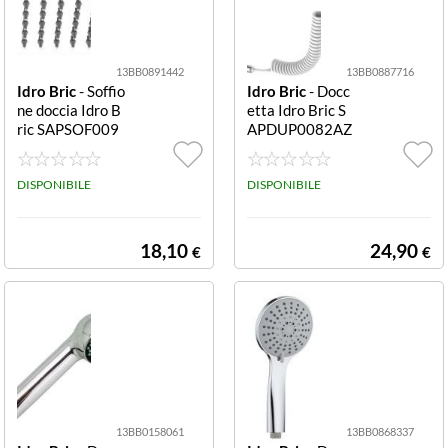
13BB0891442
13BB0887716
Idro Bric
- Soffio
Idro Bric
- Docc
ne doccia Idro B
etta Idro Bric S
ric SAPSOF009
APDUP0082AZ
9AC Atene 1F s
Duplex Lucky 2
nodabile Cromo
F con tubo 200 c
Atene 1F snoda
DISPONIBILE
m Bianco Duple
DISPONIBILE
bile
x Lucky 2F con t
ubo 200 cm
18,10
24,90
€
€
13BB0158061
13BB0868337