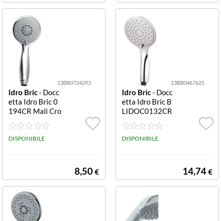
13BB0724293
13BB0467625
Idro Bric
- Docc
Idro Bric
- Docc
etta Idro Bric 0
etta Idro Bric B
194CR Mali Cro
LIDOC0132CR
mo Mali
Slim Cromo Slim
DISPONIBILE
DISPONIBILE
8,50
14,74
€
€