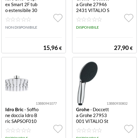
ex Smart 2F tub
a Grohe 27946
o estensibile 30
2431 VITALIO S
-150 cm Doccet
tart 110 2F Ner
ta Idro Bric BLI
o opaco Start 11
DUP0074CR D
NON DISPONIBILE
0 2F
DISPONIBILE
uple Doccetta Id
ro Bric BLIDUP
0074CR Duplex
15,96
27,90
€
€
Smart 2F tubo e
stensibile 30-15
13BB0941077
13BB0930802
Idro Bric
- Soffio
Grohe
- Doccett
ne doccia Idro B
a Grohe 27953
ric SAPSOF010
001 VITALIO St
3AC Meteora 1
art 110 3F Cro
F snodabile Cro
mo lucido Start