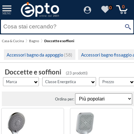
filter_id
filtro_energy
filter_fprezzo
filter_adds
Resetta
Resetta
Resetta
Resetta
Applica
Applica
Applica
Applica
0
0
MENU
×
Solo Promozioni
A
(1)
Prezzo minimo
Grohe
Solo Disponibili
E
(1)
Casa & Cucina
Bagno
Doccette e soffioni
Idro Bric
Visualizza solo le Novità
F
(3)
Prezzo massimo
Accessori bagno da appoggio
(58)
Accessori bagno fissaggio 
Doccette e soffioni
(23 prodotti)
Marca
Classe Energetica
Prezzo
Ordina per: