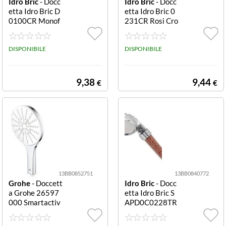
Idro Bric
- Docc
Idro Bric
- Docc
etta Idro Bric D
etta Idro Bric 0
0100CR Monof
231CR Rosi Cro
oro Cromo Mon
mo Rosi
oforo
DISPONIBILE
DISPONIBILE
9,38
9,44
€
€
13BB0852751
13BB0840772
Grohe
- Doccett
Idro Bric
- Docc
a Grohe 26597
etta Idro Bric S
000 Smartactiv
APD0C0228TR
e 150 Cromo st
Relax Cromo Re
arlight Smartact
lax