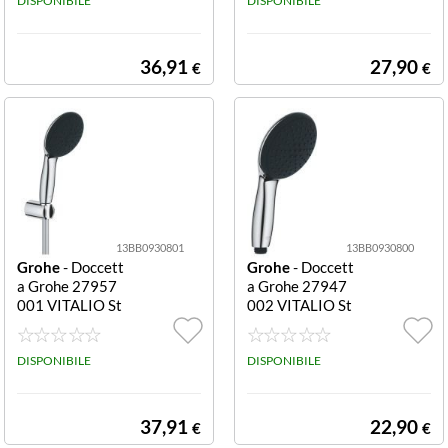
mo Meteora 1F
DISPONIBILE
110 3F
DISPONIBILE
snodabile
36,91
27,90
€
€
13BB0930801
13BB0930800
Grohe
- Doccett
Grohe
- Doccett
a Grohe 27957
a Grohe 27947
001 VITALIO St
002 VITALIO St
art 110 3F Cro
art 110 2F Cro
mo lucido Start
mo lucido Start
110 3F
DISPONIBILE
110 2F
DISPONIBILE
37,91
22,90
€
€