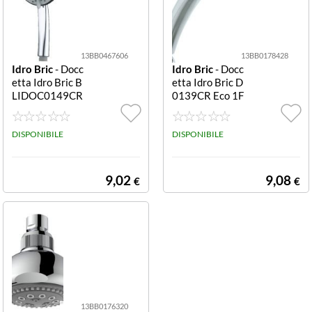
13BB0467606
13BB0178428
Idro Bric
- Docc
Idro Bric
- Docc
etta Idro Bric B
etta Idro Bric D
LIDOC0149CR
0139CR Eco 1F
Edera Cromo Ed
Cromo Eco 1F
era
DISPONIBILE
DISPONIBILE
9,02
9,08
€
€
13BB0176320