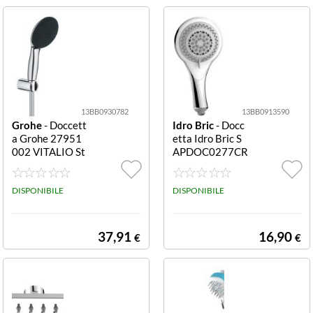
13BB0930782
13BB0913590
Grohe
- Doccett
Idro Bric
- Docc
a Grohe 27951
etta Idro Bric S
002 VITALIO St
APDOC0277CR
art 110 2F Cro
Menelao Cromo
mo lucido Start
Menelao
110 2F
DISPONIBILE
DISPONIBILE
37,91
16,90
€
€