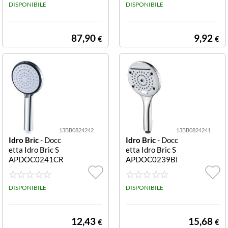
ive 150
DISPONIBILE
DISPONIBILE
87,90
9,92
€
€
13BB0824242
13BB0824241
Idro Bric
- Docc
Idro Bric
- Docc
etta Idro Bric S
etta Idro Bric S
APDOC0241CR
APDOC0239BI
Idra Cromo Idra
Victoria Cromo
e Bianco Victori
DISPONIBILE
a
DISPONIBILE
12,43
15,68
€
€