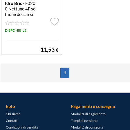
Idro Bric
- F020
0 Nettuno 4F so
ffione doccia sn
odabile cromato
Nettuno 5F sno
dabile
DISPONIBILE
11,53
€
1
Epto
Pagamenti e consegna
Chi siamo
Modalità di pagamento
Contatti
Tempi di evasione
Condizioni di vendita
Modalità di consegna