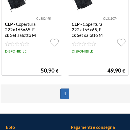
CL302495
CL311074
CLP
- Copertura
CLP
- Copertura
222x165x65, E
222x165x65, E
ck Set salotto M
ck Set salotto M
olde nero
olde nero
DISPONIBILE
DISPONIBILE
50,90
49,90
€
€
1
Epto
Pagamenti e consegna