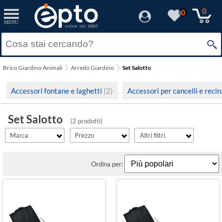
filter_id
filter_fprezzo
filter_adds
Resetta
Resetta
Resetta
Applica
Applica
Applica
0
0
MENU
×
Solo Promozioni
Prezzo minimo
CLP
Solo Disponibili
Brico Giardino Animali
Arredo Giardino
Set Salotto
Visualizza solo le Novità
Prezzo massimo
Accessori fontane e laghetti
(2)
Accessori per cancelli e reci
Set Salotto
(2 prodotti)
Marca
Prezzo
Altri filtri
Ordina per: