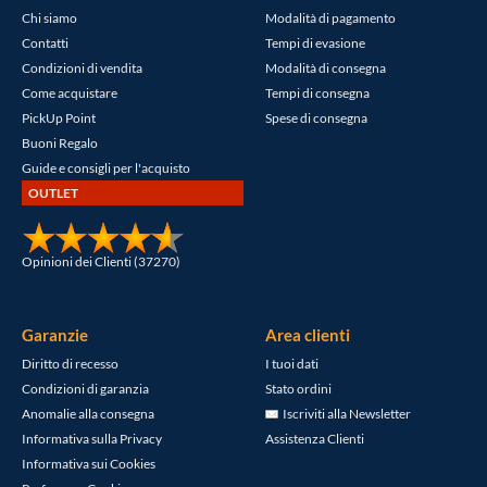
Chi siamo
Modalità di pagamento
Contatti
Tempi di evasione
Condizioni di vendita
Modalità di consegna
Come acquistare
Tempi di consegna
PickUp Point
Spese di consegna
Buoni Regalo
Guide e consigli per l'acquisto
OUTLET
Opinioni dei Clienti (37270)
Garanzie
Area clienti
Diritto di recesso
I tuoi dati
Condizioni di garanzia
Stato ordini
Anomalie alla consegna
Iscriviti alla Newsletter
Informativa sulla Privacy
Assistenza Clienti
Informativa sui Cookies