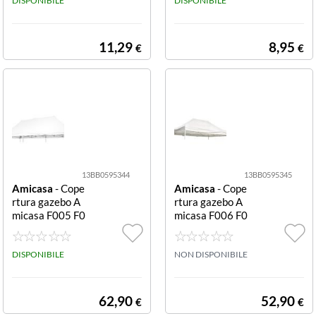
DISPONIBILE
DISPONIBILE
11,29
8,95
€
€
13BB0595344
13BB0595345
Amicasa
- Cope
Amicasa
- Cope
rtura gazebo A
rtura gazebo A
micasa F005 F0
micasa F006 F0
05
06
DISPONIBILE
NON DISPONIBILE
62,90
52,90
€
€