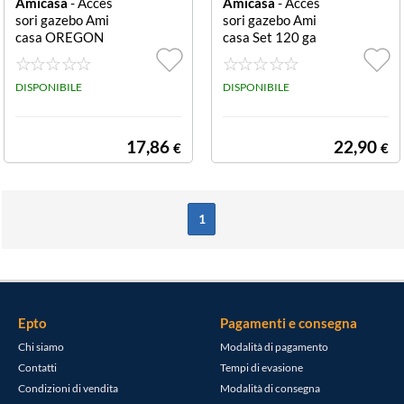
Amicasa
- Acces
Amicasa
- Acces
sori gazebo Ami
sori gazebo Ami
casa OREGON
casa Set 120 ga
Set 75 ganci Set
nci per Milano e
75 ganci
Pergola Bianco
DISPONIBILE
Set 120 ganci p
DISPONIBILE
er Milano e Perg
ola
17,86
22,90
€
€
1
Epto
Pagamenti e consegna
Chi siamo
Modalità di pagamento
Contatti
Tempi di evasione
Condizioni di vendita
Modalità di consegna