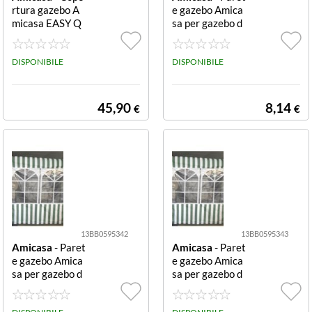
rtura gazebo A
e gazebo Amica
micasa EASY Q
sa per gazebo d
UICK
a 2 m per gazeb
o da 2 m
DISPONIBILE
DISPONIBILE
45,90
8,14
€
€
13BB0595342
13BB0595343
Amicasa
- Paret
Amicasa
- Paret
e gazebo Amica
e gazebo Amica
sa per gazebo d
sa per gazebo d
a 3 m per gazeb
a 2 m per gazeb
o da 3 m
o da 2 m