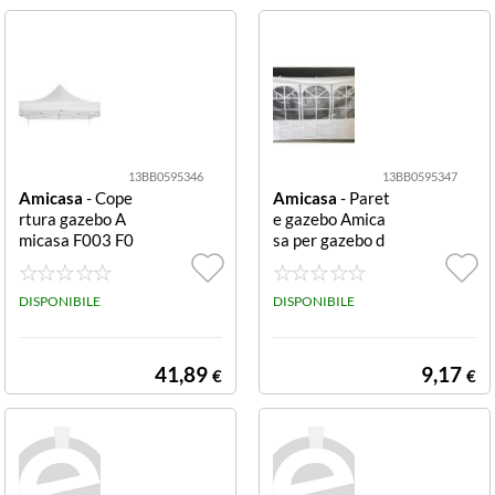
13BB0595346
13BB0595347
Amicasa
- Cope
Amicasa
- Paret
rtura gazebo A
e gazebo Amica
micasa F003 F0
sa per gazebo d
03
a 3 m per gazeb
o da 3 m
DISPONIBILE
DISPONIBILE
41,89
9,17
€
€