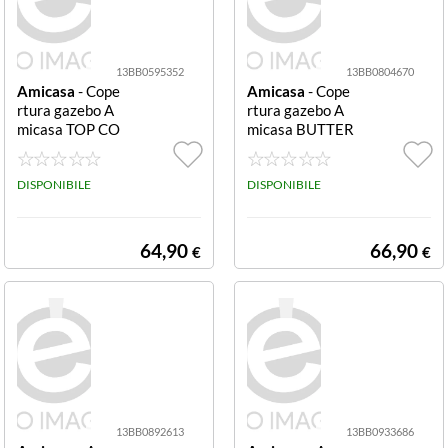
13BB0595352
13BB0804670
Amicasa
- Cope
Amicasa
- Cope
rtura gazebo A
rtura gazebo A
micasa TOP CO
micasa BUTTER
VER Ecrù
FLY
DISPONIBILE
DISPONIBILE
64,90
66,90
€
€
13BB0892613
13BB0933686