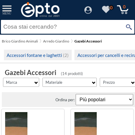
filter_id
filtro3
filter_fprezzo
filter_adds
Resetta
Resetta
Resetta
Resetta
Applica
Applica
Applica
Applica
0
0
MENU
×
Solo Promozioni
Poliestere 200 gr
(1)
Prezzo minimo
Amicasa
Solo Disponibili
n.d.
(13)
Brico Giardino Animali
Arredo Giardino
Gazebi Accessori
Visualizza solo le Novità
Prezzo massimo
Accessori fontane e laghetti
(2)
Accessori per cancelli e reci
Gazebi Accessori
(14 prodotti)
Marca
Materiale
Prezzo
Ordina per: