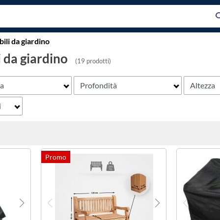
li da giardino
 da giardino
(19 prodotti)
za
Profondità
Altezza
i