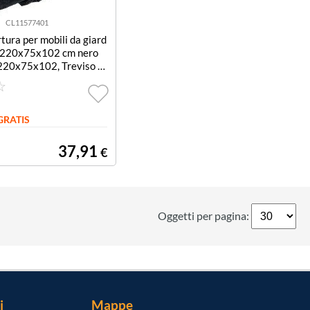
CL11577401
tura per mobili da giard
o 220x75x102 cm nero
220x75x102, Treviso n
GRATIS
37,91
€
Oggetti per pagina:
i
Mappe