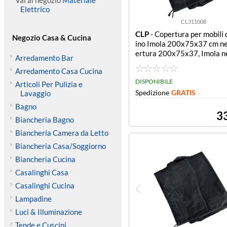
Vai al negozio
Materiale
Elettrico
CL311008
CLP
- Copertura per mobili 
Negozio Casa & Cucina
ino Imola 200x75x37 cm n
ertura 200x75x37, Imola n
Arredamento Bar
Arredamento Casa Cucina
DISPONIBILE
Articoli Per Pulizia e
Spedizione
GRATIS
Lavaggio
Bagno
3
Biancheria Bagno
Biancheria Camera da Letto
Biancheria Casa/Soggiorno
Biancheria Cucina
Casalinghi Casa
Casalinghi Cucina
Lampadine
Luci & Illuminazione
Tende e Cuscini