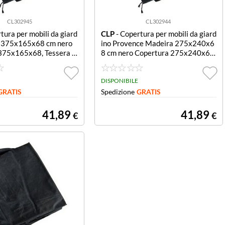
CL302945
CL302944
tura per mobili da giard
CLP
- Copertura per mobili da giard
a 375x165x68 cm nero
ino Provence Madeira 275x240x6
375x165x68, Tessera n
8 cm nero Copertura 275x240x68,
Provence, Madeira nero
DISPONIBILE
GRATIS
Spedizione
GRATIS
41,89
41,89
€
€