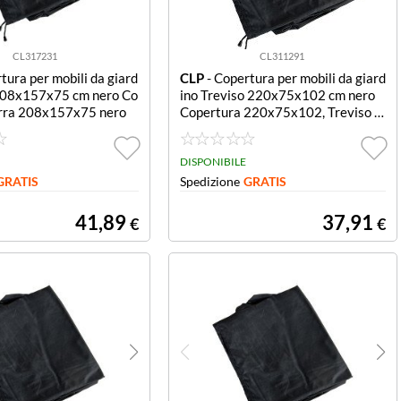
CL317231
CL311291
tura per mobili da giard
CLP
- Copertura per mobili da giard
 208x157x75 cm nero Co
ino Treviso 220x75x102 cm nero
erra 208x157x75 nero
Copertura 220x75x102, Treviso n
ero
DISPONIBILE
GRATIS
Spedizione
GRATIS
41,89
37,91
€
€