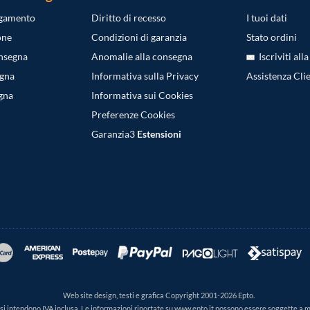
agamento
Diritto di recesso
I tuoi dati
one
Condizioni di garanzia
Stato ordini
onsegna
Anomalie alla consegna
Iscriviti all
egna
Informativa sulla Privacy
Assistenza Clie
gna
Informativa sui Cookies
Preferenze Cookies
Garanzia3
Estensioni
Web site design, testi e grafica Copyright 2001-2026 Epto.
ti si intendono IVA inclusa. Le informazioni riportate su www.epto.it possono essere soggette a 