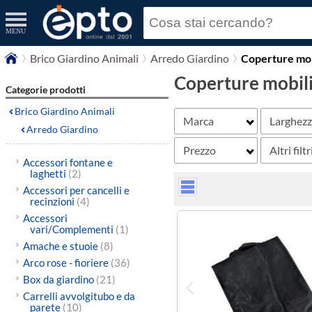
MENU
Brico Giardino Animali
Arredo Giardino
Coperture mobi
Coperture mobili
Categorie prodotti
Brico Giardino Animali
Marca
Larghez
Arredo Giardino
Prezzo
Altri filtr
Accessori fontane e
laghetti
(2)
Accessori per cancelli e
recinzioni
(4)
Accessori
vari/Complementi
(1)
Amache e stuoie
(8)
Arco rose - fioriere
(36)
Box da giardino
(21)
Carrelli avvolgitubo e da
parete
(10)