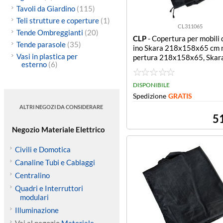
Tavoli da Giardino
(115)
Teli strutture e coperture
(1)
CL311065
Tende Ombreggianti
(20)
CLP
- Copertura per mobili 
Tende parasole
(35)
ino Skara 218x158x65 cm 
Vasi in plastica per
pertura 218x158x65, Skar
esterno
(6)
DISPONIBILE
Spedizione
GRATIS
ALTRI NEGOZI DA CONSIDERARE
5
Negozio Materiale Elettrico
Civili e Domotica
Canaline Tubi e Cablaggi
Centralino
Quadri e Interruttori
modulari
Illuminazione