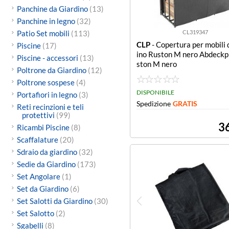
Panchine da Giardino
(13)
Panchine in legno
(32)
Patio Set mobili
(113)
CL319347
CLP
- Copertura per mobili 
Piscine
(17)
ino Ruston M nero Abdeckp
Piscine - accessori
(13)
ston M nero
Poltrone da Giardino
(12)
Poltrone sospese
(4)
DISPONIBILE
Portafiori in legno
(3)
Spedizione
GRATIS
Reti recinzioni e teli
protettivi
(99)
3
Ricambi Piscine
(8)
Scaffalature
(20)
Sdraio da giardino
(32)
Sedie da Giardino
(173)
Set Angolare
(1)
Set da Giardino
(6)
Set Salotti da Giardino
(30)
Set Salotto
(2)
Sgabelli
(8)