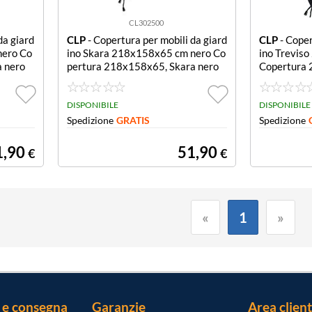
CL302500
da giard
CLP
- Copertura per mobili da giard
CLP
- Coper
nero Co
ino Skara 218x158x65 cm nero Co
ino Trevis
 nero
pertura 218x158x65, Skara nero
Copertura 
ero
DISPONIBILE
DISPONIBILE
Spedizione
GRATIS
Spedizione
1,90
51,90
€
€
«
1
»
 e consegna
Garanzie
Area client