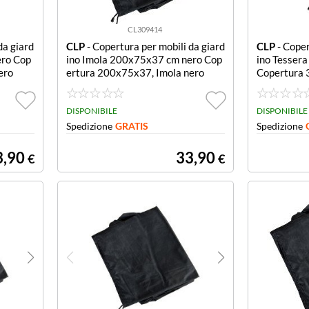
CL309414
da giard
CLP
- Copertura per mobili da giard
CLP
- Coper
ero Cop
ino Imola 200x75x37 cm nero Cop
ino Tesser
ero
ertura 200x75x37, Imola nero
Copertura 
ero
DISPONIBILE
DISPONIBILE
Spedizione
GRATIS
Spedizione
3,90
33,90
€
€