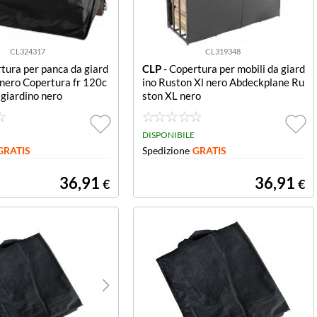
CL324317
CL319348
tura per panca da giard
CLP
- Copertura per mobili da giard
nero Copertura fr 120c
ino Ruston Xl nero Abdeckplane Ru
giardino nero
ston XL nero
DISPONIBILE
GRATIS
Spedizione
GRATIS
36,91
36,91
€
€