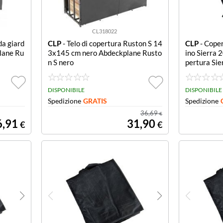
CL318022
da giard
CLP
- Telo di copertura Ruston S 14
CLP
- Coper
lane Ru
3x145 cm nero Abdeckplane Rusto
ino Sierra
n S nero
pertura Si
DISPONIBILE
DISPONIBILE
Spedizione
GRATIS
Spedizione
36,69
€
6,91
31,90
€
€