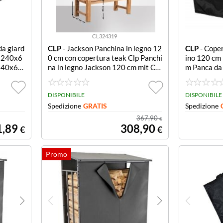
CL324319
da giard
CLP
- Jackson Panchina in legno 12
CLP
- Coper
x240x6
0 cm con copertura teak Clp Panchi
ino 120 cm 
240x68,
na in legno Jackson 120 cm mit Co
m Panca da 
pertura teak
DISPONIBILE
DISPONIBILE
Spedizione
GRATIS
Spedizione
367,90
€
1,89
308,90
€
€