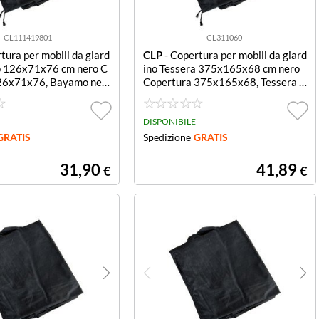
CL111419801
CL311060
tura per mobili da giard
CLP
- Copertura per mobili da giard
 126x71x76 cm nero C
ino Tessera 375x165x68 cm nero
26x71x76, Bayamo ner
Copertura 375x165x68, Tessera n
ero
DISPONIBILE
GRATIS
Spedizione
GRATIS
31,90
41,89
€
€