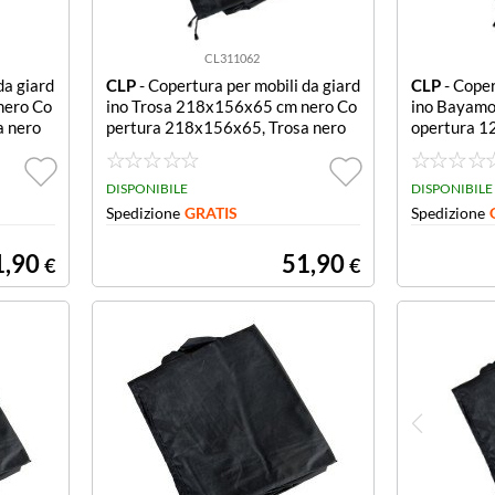
CL311062
da giard
CLP
- Copertura per mobili da giard
CLP
- Coper
nero Co
ino Trosa 218x156x65 cm nero Co
ino Bayamo
a nero
pertura 218x156x65, Trosa nero
opertura 1
o
DISPONIBILE
DISPONIBILE
Spedizione
GRATIS
Spedizione
1,90
51,90
€
€