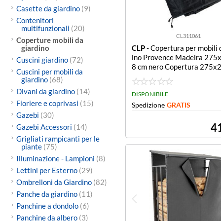
Casette da giardino
(9)
Contenitori
multifunzionali
(20)
CL311061
Coperture mobili da
giardino
CLP
- Copertura per mobili 
ino Provence Madeira 275
Cuscini giardino
(72)
8 cm nero Copertura 275x
Cuscini per mobili da
Provence, Madeira nero
giardino
(68)
Divani da giardino
(14)
DISPONIBILE
Fioriere e coprivasi
(15)
Spedizione
GRATIS
Gazebi
(30)
4
Gazebi Accessori
(14)
Grigliati rampicanti per le
piante
(75)
Illuminazione - Lampioni
(8)
Lettini per Esterno
(29)
Ombrelloni da Giardino
(82)
Panche da giardino
(11)
Panchine a dondolo
(6)
Panchine da albero
(3)