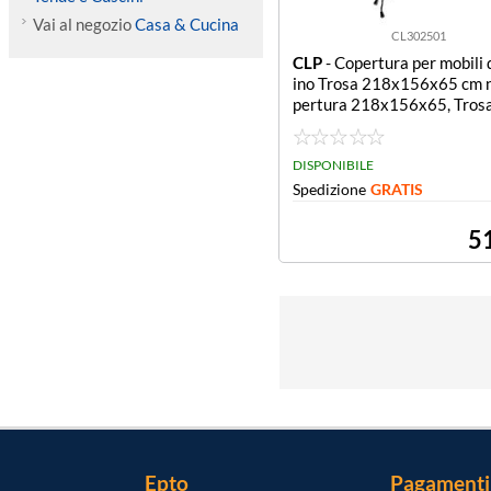
Vai al negozio
Casa & Cucina
CL302501
CLP
- Copertura per mobili 
ino Trosa 218x156x65 cm 
pertura 218x156x65, Trosa
DISPONIBILE
Spedizione
GRATIS
5
Epto
Pagamenti