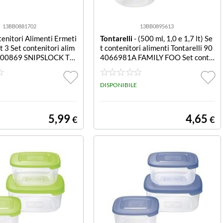
13BB0881702
13BB0895613
tenitori Alimenti Ermeti
Tontarelli
- (500 ml, 1,0 e 1,7 lt) Se
t 3 Set contenitori alim
t contenitori alimenti Tontarelli 90
 000869 SNIPSLOCK Tra
4066981A FAMILY FOO Set conte
Blu
nitori alimenti Tontarelli 9040669
81A FAMILY FOOD (500 ml, 1,
DISPONIBILE
5,99
4,65
€
€