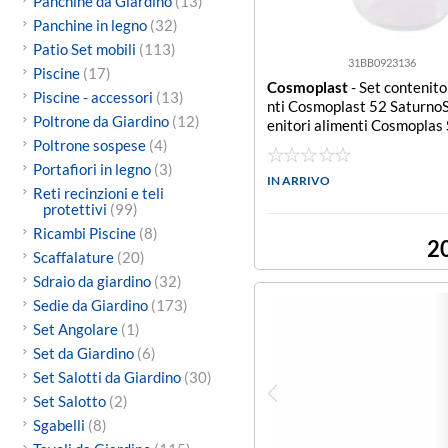
Panchine da Giardino
(13)
Panchine in legno
(32)
Patio Set mobili
(113)
31BB0923136
Piscine
(17)
Cosmoplast
- Set contenito
Piscine - accessori
(13)
nti Cosmoplast 52 SaturnoS
Poltrone da Giardino
(12)
enitori alimenti Cosmoplas
o (conf. da 5 pz.)
Poltrone sospese
(4)
Portafiori in legno
(3)
IN ARRIVO
Reti recinzioni e teli
protettivi
(99)
Ricambi Piscine
(8)
2
Scaffalature
(20)
Sdraio da giardino
(32)
Sedie da Giardino
(173)
Set Angolare
(1)
Set da Giardino
(6)
Set Salotti da Giardino
(30)
Set Salotto
(2)
Sgabelli
(8)