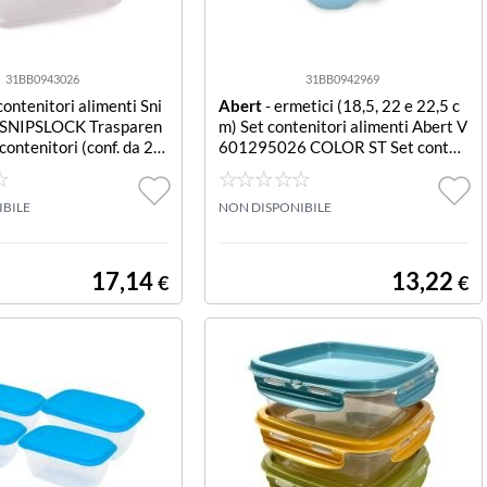
31BB0943026
31BB0942969
contenitori alimenti Sni
Abert
- ermetici (18,5, 22 e 22,5 c
 SNIPSLOCK Trasparen
m) Set contenitori alimenti Abert V
contenitori (conf. da 2 p
601295026 COLOR ST Set conten
itori alimenti Abert V601295026
COLOR STYLE ermetici (18,5,
IBILE
NON DISPONIBILE
17,14
13,22
€
€