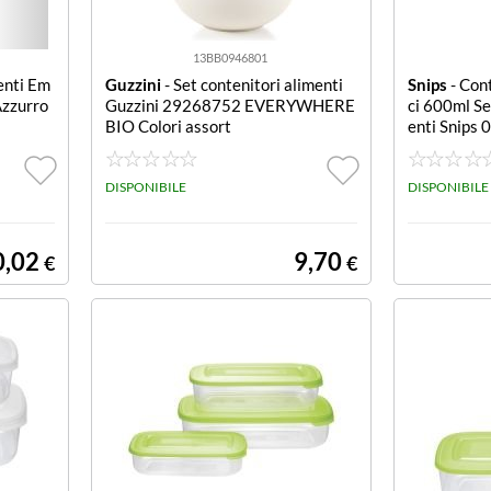
13BB0946801
menti Em
Guzzini
- Set contenitori alimenti
Snips
- Con
zzurro
Guzzini 29268752 EVERYWHERE
ci 600ml Se
BIO Colori assort
enti Snips
sparente e 
DISPONIBILE
DISPONIBILE
0,02
9,70
€
€