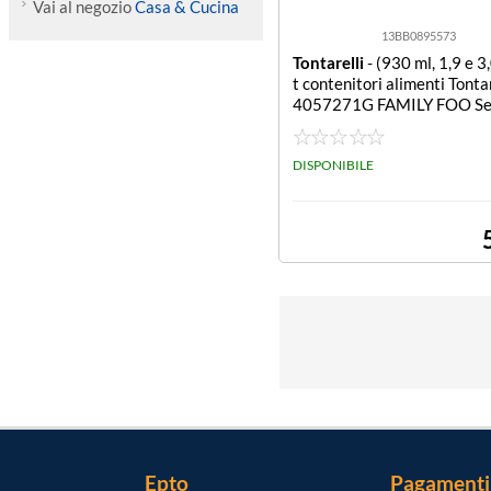
Vai al negozio
Casa & Cucina
13BB0895573
Tontarelli
- (930 ml, 1,9 e 3,
t contenitori alimenti Tonta
4057271G FAMILY FOO Set
nitori alimenti Tontarelli 
71G FAMILY FOOD (930 ml,
DISPONIBILE
Epto
Pagamenti