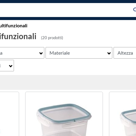
ltifunzionali
ifunzionali
(20 prodotti)
za
Materiale
Altezza
i