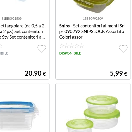
31BB0921509
13BB0992509
rettangolare (da 0,5 a 2,
Snips
- Set contenitori alimenti Sni
 da 2 pz.) Set contenitori
ps 090292 SNIPSLOCK Assortito
 Sty Set contenitori ali
Colori assor
Style 6465132 ERMETI
lare (da 0Set contenito
 Giò Style 6465132 ER
IBILE
DISPONIBILE
angolare (da 0 (conf. d
20,90
5,99
€
€