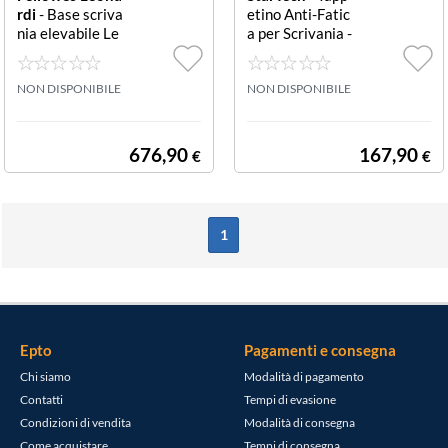
rdi
- Base scriva
etino Anti-Fatic
nia elevabile Le
a per Scrivania -
vado 9747001
Stand Attivo ST
SMATC Tappeti
NON DISPONIBILE
no Anti-Fatica p
NON DISPONIBILE
er Stazione di La
voro - Tappetino
da pavimento St
676,90
167,90
€
€
and Attivo - Bar
ra Massaggio B
ucciata
1
Epto
Pagamenti e consegna
Chi siamo
Modalità di pagamento
Contatti
Tempi di evasione
Condizioni di vendita
Modalità di consegna
Come acquistare
Tempi di consegna