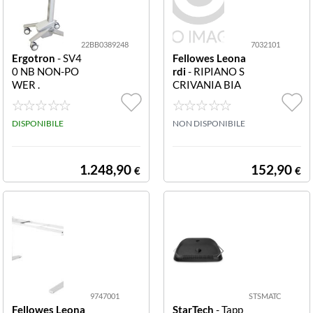
22BB0389248
7032101
Ergotron
- SV4
Fellowes Leona
0 NB NON-PO
rdi
- RIPIANO S
WER .
CRIVANIA BIA
NCO 1000X80
0MM 7032101
DISPONIBILE
RIPIANO SCRIV
NON DISPONIBILE
ANIA BIANCO
1000X800MM
1.248,90
152,90
€
€
9747001
STSMATC
Fellowes Leona
StarTech
- Tapp