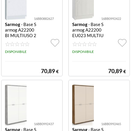
16BB0882627
16BB0992422
Sarmog
- Base S
Sarmog
- Base S
armog A22200
armog A22200
BI MULTIUSO 2
EU023 MULTIU
22 Bianco liscio
SO 222 Eucalipt
222
o 222
DISPONIBILE
DISPONIBILE
70,89
70,89
€
€
16BB0992437
16BB0992465
Sarmog
- Base S
Sarmog
- Base S