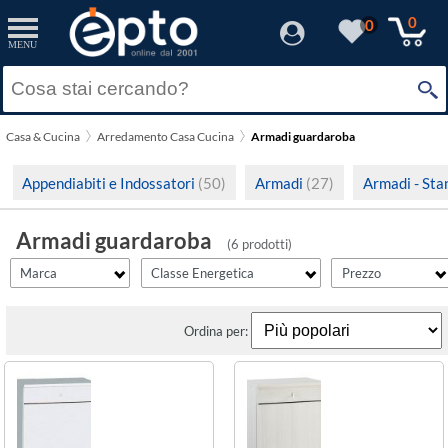
filter_id
filtro_energy
filter_fprezzo
filter_adds
Resetta
Resetta
Resetta
Resetta
Applica
Applica
Applica
Applica
0
0
MENU
×
Solo Promozioni
A
(6)
Prezzo minimo
Sarmog
Solo Disponibili
Casa & Cucina
Arredamento Casa Cucina
Armadi guardaroba
Visualizza solo le Novità
Prezzo massimo
Appendiabiti e Indossatori
(50)
Armadi
(27)
Armadi - Sta
Armadi guardaroba
(6 prodotti)
Marca
Classe Energetica
Prezzo
Ordina per: