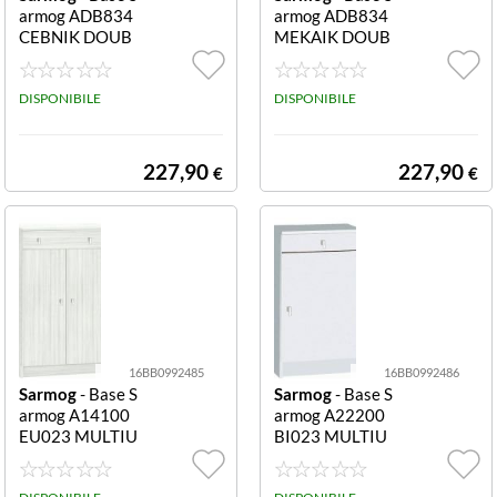
armog ADB834
armog ADB834
CEBNIK DOUB
MEKAIK DOUB
LE Db834k Cem
LE Db834k Noc
ento e Bianco ne
e mercur e Kash
ve Db834k
DISPONIBILE
mir Db834k
DISPONIBILE
227,90
227,90
€
€
16BB0992485
16BB0992486
Sarmog
- Base S
Sarmog
- Base S
armog A14100
armog A22200
EU023 MULTIU
BI023 MULTIU
SO 141 Eucalipt
SO 222 Bianco l
o 141
iscio 222