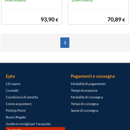
DISPONIBILE
DISPONIBILE
93,90
70,89
€
€
1
Epto
Pagamenti e consegna
Chi siamo
Modalità di pagamento
Contatti
Tempi di evasione
Condizioni di vendita
Modalità di consegna
Come acquistare
Tempi di consegna
PickUp Point
Spese di consegna
Buoni Regalo
Guide e consigli per l'acquisto