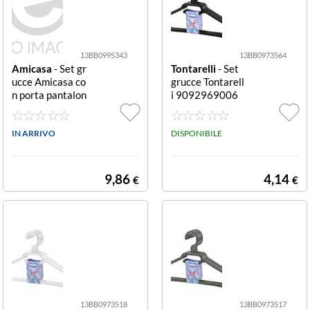
13BB0995343
13BB0973564
Amicasa
- Set gr
Tontarelli
- Set
ucce Amicasa co
grucce Tontarell
n porta pantalon
i 9092969006
i Grigio con port
EASY con suppo
a pantaloni
rto porta cravat
IN ARRIVO
te Nero con sup
DISPONIBILE
porto porta crav
atte
9,86
4,14
€
€
13BB0973518
13BB0973517