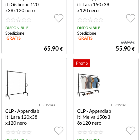
iti Gisborne 120
iti Lara 150x38
x38x120 nero
x120 nero
DISPONIBILE
DISPONIBILE
Spedizione
Spedizione
GRATIS
GRATIS
60,90
€
65,90
55,90
€
€
CL319143
CL319141
CLP
- Appendiab
CLP
- Appendiab
iti Lara 120x38
iti Melva 150x3
x120 nero
8x120 nero