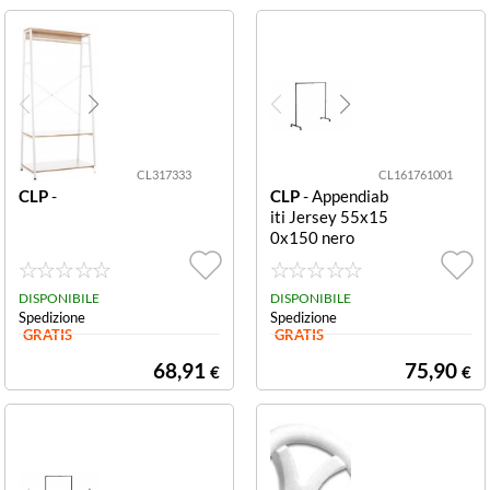
CL317333
CL161761001
CLP
-
CLP
- Appendiab
iti Jersey 55x15
0x150 nero
DISPONIBILE
DISPONIBILE
Spedizione
Spedizione
GRATIS
GRATIS
68,91
75,90
€
€