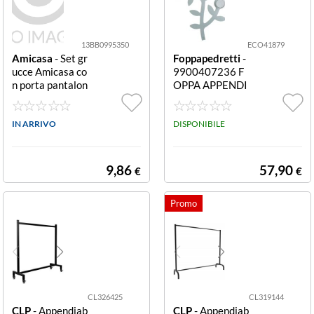
13BB0995350
ECO41879
Amicasa
- Set gr
Foppapedretti
-
ucce Amicasa co
9900407236 F
n porta pantalon
OPPA APPENDI
i Bianco con por
ALBERO ARGE
ta pantaloni
NTO
IN ARRIVO
DISPONIBILE
9,86
57,90
€
€
CL326425
CL319144
CLP
- Appendiab
CLP
- Appendiab