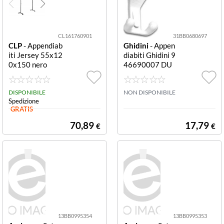
CL161760901
31BB0680697
CLP
- Appendiab
Ghidini
- Appen
iti Jersey 55x12
diabiti Ghidini 9
0x150 nero
46690007 DU
MBO Bianco luc
idoAppendiabiti
DISPONIBILE
Ghidini 946690
NON DISPONIBILE
Spedizione
007 (conf. da 4 p
GRATIS
z.)
70,89
17,79
€
€
13BB0995354
13BB0995353