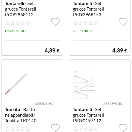
Tontarelli
- Set
Tontarelli
- Set
grucce Tontarell
grucce Tontarell
i 9092968112
i 9092968153
EASY con suppo
EASY con suppo
rto porta cravat
rto porta cravat
te Bian con supp
DISPONIBILE
te Graf con supp
DISPONIBILE
orto porta crava
orto porta crava
tte
tte
4,39
4,39
€
€
13BB0911972
13BB0895910
Tonkita
- Basto
Tontarelli
- Set
ne appendiabiti
grucce Tontarell
Tonkita TK0140
i 9090197112
1S telescopico
TWISTER con p
Grigio telescopi
ortacintura Bian