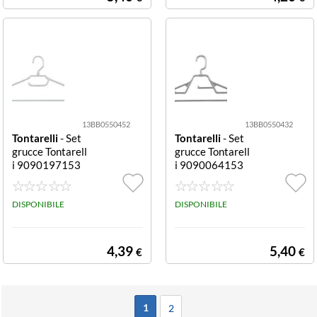
13BB0550452
13BB0550432
Tontarelli
- Set
Tontarelli
- Set
grucce Tontarell
grucce Tontarell
i 9090197153
i 9090064153
TWISTER con p
TWIST con port
ortacintura Grig
acinture e crava
io con portacint
DISPONIBILE
tte Gri con port
DISPONIBILE
ura
acinture e crava
tte
4,39
5,40
€
€
1
2