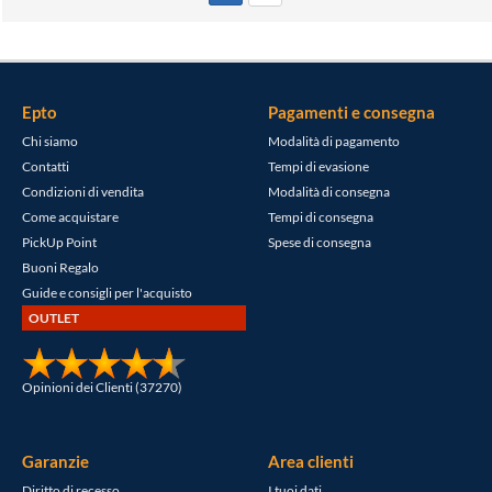
Epto
Pagamenti e consegna
Chi siamo
Modalità di pagamento
Contatti
Tempi di evasione
Condizioni di vendita
Modalità di consegna
Come acquistare
Tempi di consegna
PickUp Point
Spese di consegna
Buoni Regalo
Guide e consigli per l'acquisto
OUTLET
Opinioni dei Clienti (37270)
Garanzie
Area clienti
Diritto di recesso
I tuoi dati