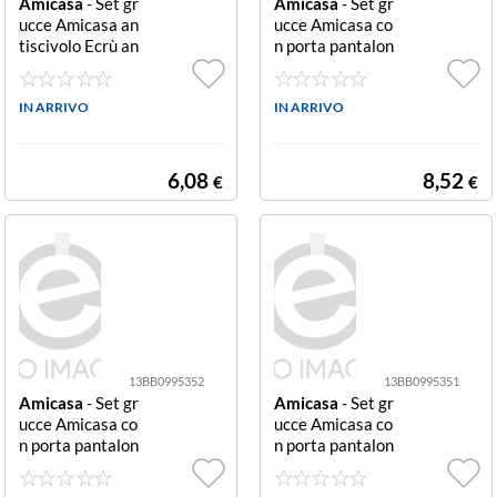
Amicasa
- Set gr
Amicasa
- Set gr
ucce Amicasa an
ucce Amicasa co
tiscivolo Ecrù an
n porta pantalon
tiscivolo
i Bianco con por
ta pantaloni
IN ARRIVO
IN ARRIVO
6,08
8,52
€
€
13BB0995352
13BB0995351
Amicasa
- Set gr
Amicasa
- Set gr
ucce Amicasa co
ucce Amicasa co
n porta pantalon
n porta pantalon
i Nero con porta
i Nero con porta
pantaloni
pantaloni