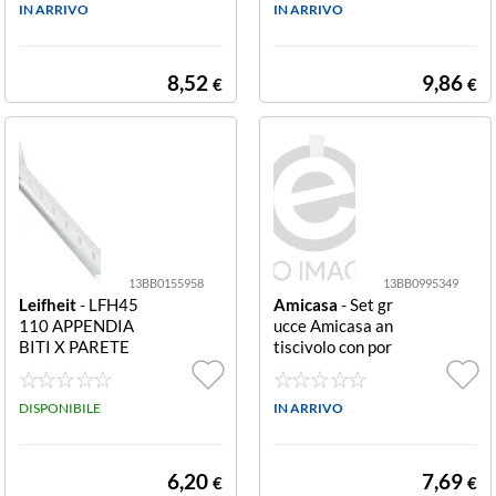
IN ARRIVO
IN ARRIVO
8,52
9,86
€
€
13BB0155958
13BB0995349
Leifheit
- LFH45
Amicasa
- Set gr
110 APPENDIA
ucce Amicasa an
BITI X PARETE
tiscivolo con por
AIRETTE
ta pantaloni anti
scivolo con port
DISPONIBILE
a pantaloni
IN ARRIVO
6,20
7,69
€
€