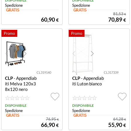
DISPONIBILE
DISPONIBILE
Spedizione
Spedizione
GRATIS
GRATIS
81,53
€
60,90
70,89
€
€
CL319140
CL317339
CLP
- Appendiab
CLP
- Appendiab
iti Melva 120x3
iti Luton bianco
8x120 nero
DISPONIBILE
DISPONIBILE
Spedizione
Spedizione
GRATIS
GRATIS
76,95
64,28
€
€
66,90
55,90
€
€