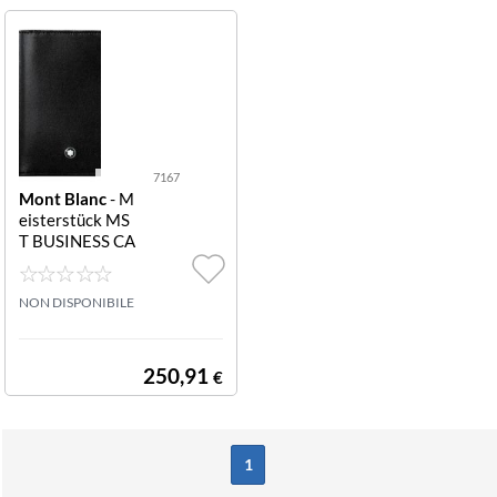
7167
Mont Blanc
- M
eisterstück MS
T BUSINESS CA
RDHOLDER GU
SSETBLACK 71
67 MST Busines
NON DISPONIBILE
s Card Holder G
usset Black
250,91
€
1