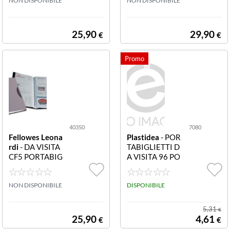
6 CF5 PORTABI
NON DISPONIBILE
49 CF10 PORT
NON DISPONIBILE
GLIETTI VISITA
ABIGLIETTI VIS
CUST
ITA CUST
25,90
29,90
€
€
40350
7080
Fellowes Leona
Plastidea
- POR
rdi
- DA VISITA
TABIGLIETTI D
CF5 PORTABIG
A VISITA 96 PO
LIETTI CUST 40
STI 7080 PORT
350 CF5 PORT
ABIGLIETTI DA
ABIGLIETTI VIS
NON DISPONIBILE
VISITA 96 POST
DISPONIBILE
ITA CUST
I
5,31
€
25,90
4,61
€
€