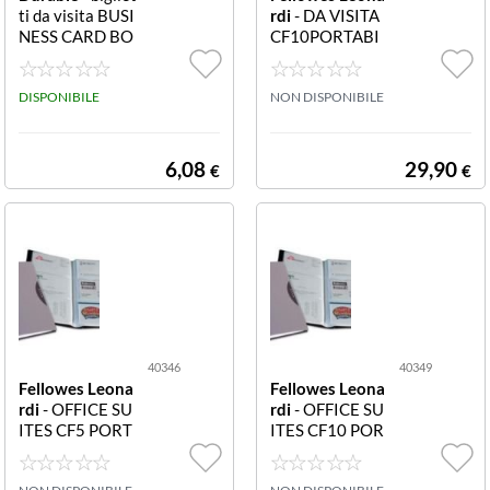
ti da visita BUSI
rdi
- DA VISITA
NESS CARD BO
CF10PORTABI
X in alluminio P
GLIETTI CUST
ORTABIGL. 241
40345 Office Su
523 Business C
DISPONIBILE
ites Porta biglie
NON DISPONIBILE
ard Box. Portabi
tti da visita nero
glietti da visita i
120 tasche cust
n alluminio per 2
odia trasparent
6,08
29,90
€
€
0 biglietti da vis
e (conf.10 pz)
ita.
40346
40349
Fellowes Leona
Fellowes Leona
rdi
- OFFICE SU
rdi
- OFFICE SU
ITES CF5 PORT
ITES CF10 POR
ABIGLIETTI VIS
TABIGLIETTI VI
ITA CUST 4034
SITA CUST 403