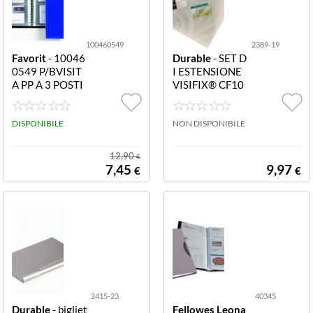
100460549
2389-19
Favorit
- 10046
Durable
- SET D
0549 P/BVISIT
I ESTENSIONE
A PP A 3 POSTI
VISIFIX® CF10
NE P/BVisita PP
PER 238919 SE
a 3 Posti NE
T DI ESTENSIO
DISPONIBILE
NE PER VISIFIX
NON DISPONIBILE
2384 2388 240
9 E 2444
12,90
€
7,45
9,97
€
€
2415-23
40345
Durable
- bigliet
Fellowes Leona