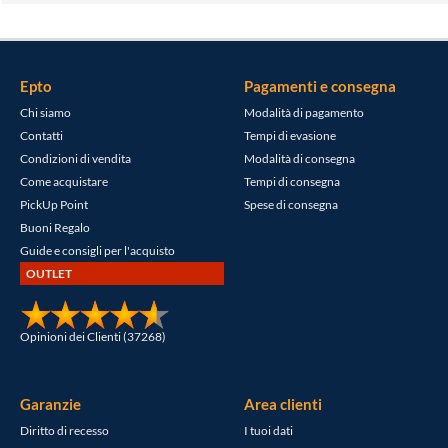
Epto
Pagamenti e consegna
Chi siamo
Modalità di pagamento
Contatti
Tempi di evasione
Condizioni di vendita
Modalità di consegna
Come acquistare
Tempi di consegna
PickUp Point
Spese di consegna
Buoni Regalo
Guide e consigli per l'acquisto
OUTLET
Opinioni dei Clienti (37268)
Garanzie
Area clienti
Diritto di recesso
I tuoi dati