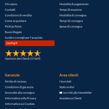
Chi siamo
Modalità di pagamento
Contatti
Tempi di evasione
Condizioni di vendita
Modalità di consegna
Come acquistare
Tempi di consegna
PickUp Point
Spese di consegna
Buoni Regalo
Guide e consigli per l'acquisto
OUTLET
Opinioni dei Clienti (37269)
Garanzie
Area clienti
Diritto di recesso
I tuoi dati
Condizioni di garanzia
Stato ordini
Anomalie alla consegna
Iscriviti alla Newsletter
Informativa sulla Privacy
Assistenza Clienti
Informativa sui Cookies