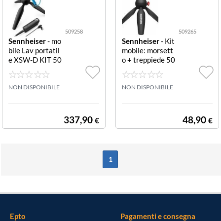
509258
509265
Sennheiser
- mo
Sennheiser
- Kit
bile Lav portatil
mobile: morsett
e XSW-D KIT 50
o + treppiede 50
9258 KIT PORT
9265 Mobile Kit
ATILE LAV POR
TATILE XSW-D I
NON DISPONIBILE
NON DISPONIBILE
NCLUDE IL SET
LAVALIER POR
TATILE XSW-D
337,90
48,90
€
€
DI SENNHEISE
R E IL MORSET
TO PER SMART
PHONE NONC
1
HÉ IL MINI
Epto
Pagamenti e consegna