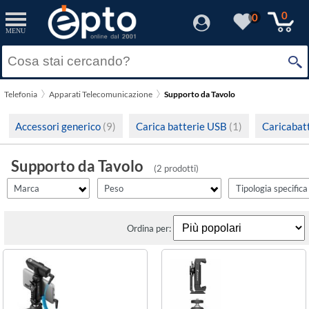
filter_id
filtro1
filtro2
filter_fprezzo
filter_adds
Resetta
Resetta
Resetta
Resetta
Resetta
Applica
Applica
Applica
Applica
Applica
0
0
MENU
×
Solo Promozioni
Kit per Vlogger
0 gr
(1)
(1)
Prezzo minimo
Sennheiser
Solo Disponibili
Tag NFC
109 gr
(1)
(1)
Telefonia
Apparati Telecomunicazione
Supporto da Tavolo
Visualizza solo le Novità
Prezzo massimo
Accessori generico
(9)
Carica batterie USB
(1)
Caricabat
Supporto da Tavolo
(2 prodotti)
Marca
Peso
Tipologia specifica
Ordina per: