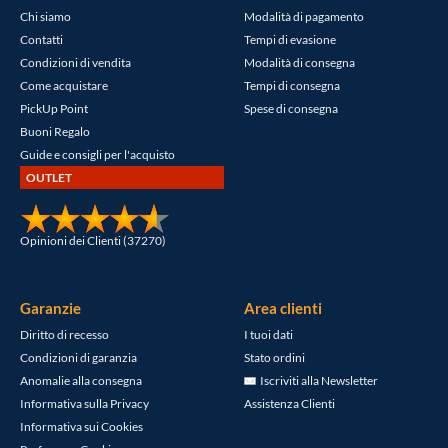
Chi siamo
Modalità di pagamento
Contatti
Tempi di evasione
Condizioni di vendita
Modalità di consegna
Come acquistare
Tempi di consegna
PickUp Point
Spese di consegna
Buoni Regalo
Guide e consigli per l'acquisto
OUTLET
Opinioni dei Clienti (37270)
Garanzie
Area clienti
Diritto di recesso
I tuoi dati
Condizioni di garanzia
Stato ordini
Anomalie alla consegna
Iscriviti alla Newsletter
Informativa sulla Privacy
Assistenza Clienti
Informativa sui Cookies