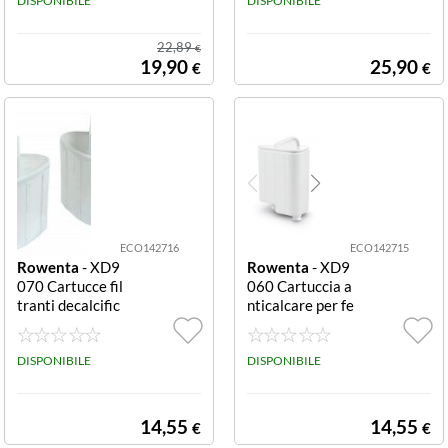
00/60
DISPONIBILE
DISPONIBILE
22,89
€
19,90
25,90
€
€
ECO142716
ECO142715
Rowenta
- XD9
Rowenta
- XD9
070 Cartucce fil
060 Cartuccia a
tranti decalcific
nticalcare per fe
atori per stiro R
rro da stiro Tefal
OWENTA ANTI
Fasteo ROWEN
CALCARE XD90
DISPONIBILE
TA ANTICALCA
DISPONIBILE
70 POWERSTE
RE XD9060 EA
AM1 CARTUCC
SY STEAM2 CA
E COMPATIBIL
RTUCCE COMP
14,55
14,55
€
€
E CON VR8215
ATIBILE CON V