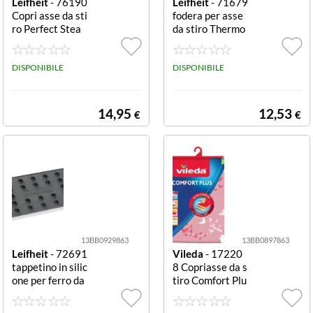
Leifheit
- 76190
Leifheit
- 71679
Copri asse da sti
fodera per asse
ro Perfect Stea
da stiro Thermo
m L Universal 1
Reflect S/M ner
400x450 mm az
o 125 x 40 cm T
zurro Perfect St
DISPONIBILE
hermo Reflect
DISPONIBILE
eam L Universal
S/M
14,95
12,53
€
€
13BB0929863
13BB0897863
Leifheit
- 72691
Vileda
- 17220
tappetino in silic
8 Copriasse da s
one per ferro da
tiro Comfort Plu
stiro grigio Siico
s 1300x450 mm
ne
Assortito Comfo