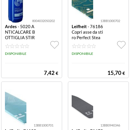
8004032050202
13BB1000702
Ardes
- 5020 A
Leifheit
- 76186
NTICALCARE B
Copri asse da sti
OTTIGLIA STIR
ro Perfect Stea
OCAL
m S/M 450x140
0 mm blu e giall
DISPONIBILE
o Perfect Steam
DISPONIBILE
S/M
7,42
15,70
€
€
13BB1000701
13BB0940346