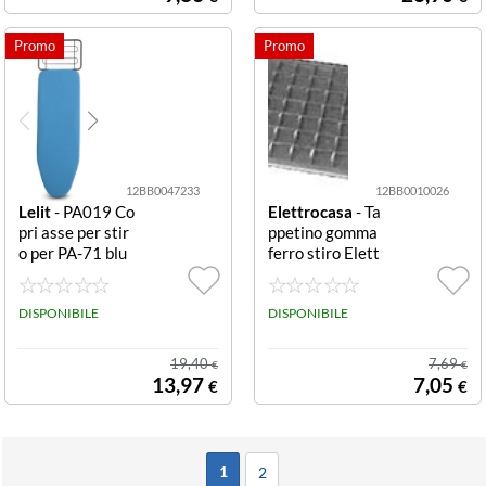
12BB0047233
12BB0010026
Lelit
- PA019 Co
Elettrocasa
- Ta
pri asse per stir
ppetino gomma
o per PA-71 blu
ferro stiro Elett
e bianco TELO C
rocasa AS 7 Bla
OPRIASSE CON
ck
MOLLET.X PA7
DISPONIBILE
DISPONIBILE
0/71
19,40
7,69
€
€
13,97
7,05
€
€
1
2