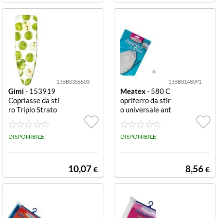
13BB0355503
13BB0148091
Gimi
- 153919
Meatex
- 580 C
Copriasse da sti
opriferro da stir
ro Triplo Strato
o universale ant
140x54 cm Ass
iaderente unive
ortito Triplo Str
rsale antilucido
ato
DISPONIBILE
DISPONIBILE
10,07
8,56
€
€