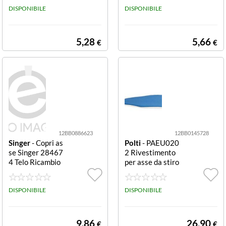
DISPONIBILE
o
DISPONIBILE
5,28
5,66
€
€
12BB0886623
12BB0145728
Singer
- Copri as
Polti
- PAEU020
se Singer 28467
2 Rivestimento
4 Telo Ricambio
per asse da stiro
X Pressa Stiro T
Blu
elo Ricambio X
Pressa Stiro
DISPONIBILE
DISPONIBILE
9,86
26,90
€
€