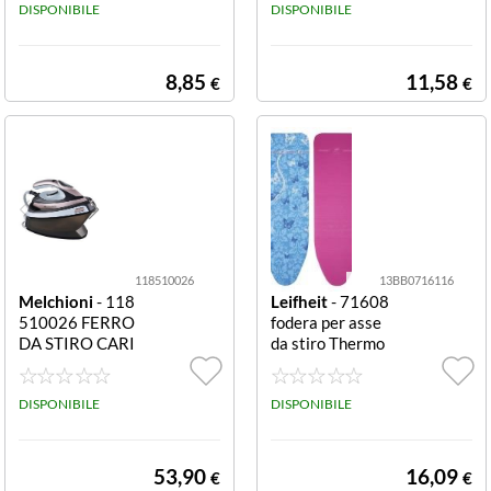
DISPONIBILE
rt Plus
DISPONIBILE
8,85
11,58
€
€
118510026
13BB0716116
Melchioni
- 118
Leifheit
- 71608
510026 FERRO
fodera per asse
DA STIRO CARI
da stiro Thermo
CACONTINUA I
Reflect L Univer
NFINITY 1,5LT
sal 140 x 45 cm
2000W AMBRA
DISPONIBILE
Thermo Reflect
DISPONIBILE
L Universal
53,90
16,09
€
€