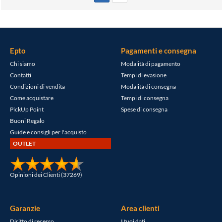
Epto
Pagamenti e consegna
Chi siamo
Modalità di pagamento
Contatti
Tempi di evasione
Condizioni di vendita
Modalità di consegna
Come acquistare
Tempi di consegna
PickUp Point
Spese di consegna
Buoni Regalo
Guide e consigli per l'acquisto
OUTLET
Opinioni dei Clienti (37269)
Garanzie
Area clienti
Diritto di recesso
I tuoi dati