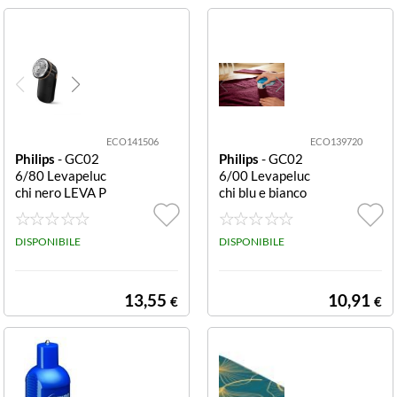
VR8317
R7040 VR5121
ECO141506
ECO139720
Philips
- GC02
Philips
- GC02
6/80 Levapeluc
6/00 Levapeluc
chi nero LEVA P
chi blu e bianco
ELUCCHI GC02
GC026/00 LEV
6/80 PROMO
APELUCCHI 2X
DISPONIBILE
AA
DISPONIBILE
13,55
10,91
€
€