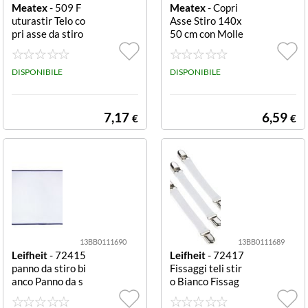
Meatex
- 509 F
Meatex
- Copri
uturastir Telo co
Asse Stiro 140x
pri asse da stiro
50 cm con Molle
con mollettone
ttone Futurastir
120x65 cm Futu
rastir
DISPONIBILE
DISPONIBILE
7,17
6,59
€
€
13BB0111690
13BB0111689
Leifheit
- 72415
Leifheit
- 72417
panno da stiro bi
Fissaggi teli stir
anco Panno da s
o Bianco Fissag
tiro Leifheit 724
gi teli stiro Leifh
15 Bianco
eit 72417 Bianc