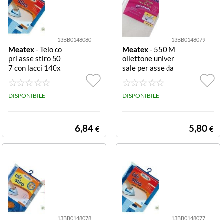
13BB0148080
13BB0148079
Meatex
- Telo co
Meatex
- 550 M
pri asse stiro 50
ollettone univer
7 con lacci 140x
sale per asse da
55 cm cotone co
stiro bianco 140
n lacci
x50 cm Mollett
DISPONIBILE
one universale
DISPONIBILE
6,84
5,80
€
€
13BB0148078
13BB0148077