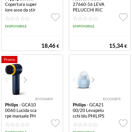
Copertura super
27660-56 LEVA
iore asse da stir
PELUCCHI RIC
o 1010 x 490 m
USB 90MIN 6 L
m La?opertina R
AME
icambio per Ass
DISPONIBILE
DISPONIBILE
e da Stiro (0079
000640)
18,46
15,34
€
€
ECO154459
ECO151875
Philips
- GCA10
Philips
- GCA21
0060 Lucida sca
00/20 Levapelu
rpe manuale PH
cchi blu PHILIPS
ILIPS PULISCI S
LEVAPELUCCH
CARPE GCA10
I GCA2100/20