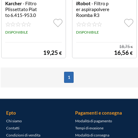
Karcher
- Filtro
iRobot
- Filtro p
Plissettato Piat
er aspirapolvere
to 6.415-953.0
Roomba R3
Filtro plissettat
o piatto per cen
eri e polvere per
DISPONIBILE
DISPONIBILE
aspirapolvere m
odello AD2, AD
18,75
€
3, AD4, misure
19,25
16,56
€
€
(HxLxP) 45x19
3x97 mm.
1
Epto
Pagamenti e consegna
Chi siamo
Modalità di pagamento
Contatti
Tempi di evasione
Condizioni di vendita
Modalità di consegna