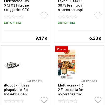
Elettrocasa
- As
Lavor
- 10001 1
9 Cf 01 Filtro pe
3873 Prefiltro i
r friggitrice CF 0
n panno per aspi
1
rapolvere Ashle
y 4.0 Prefiltro in
DISPONIBILE
panno
DISPONIBILE
9,17
6,33
€
€
12BB0946469
12BB0945961
iRobot
- Filtri as
Elettrocasa
- FR
pirapolvere iRo
2 Filtro carta for
bot 4415864 R
no per friggitric
OOMBA
e universale Car
ta Forno