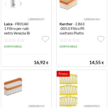
12BB0800237
12BB0681963
Laica
- FR01A0
Karcher
- 2.863
1 Filtro per rubi
-005.0 Filtro Pli
netto Venezia Bi
ssettato Piatto
anco Filtro rubin
New System Filt
etto Laica FR01
ro plissettato pi
A01 VENEZIA
DISPONIBILE
atto per polvere
DISPONIBILE
White
e liquidi per aspi
ratori Karcher
Wet & Dry mod
16,92
14,55
€
€
elli WD4...WD6
e MV4...MV6, mi
sure (HxLxP) 50
x162x101 mm.
12BB0680159
12BB0099823