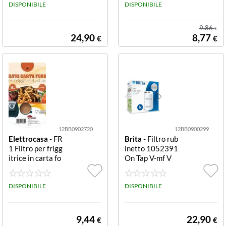
DISPONIBILE
DISPONIBILE
9,86
€
24,90
8,77
€
€
12BB0902720
12BB0900299
Elettrocasa
- FR
Brita
- Filtro rub
1 Filtro per frigg
inetto 1052391
itrice in carta fo
On Tap V-mf V
rno Carta Forno
MF
DISPONIBILE
DISPONIBILE
9,44
22,90
€
€