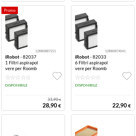
12BB0887251
12BB0874041
iRobot
- 82037
iRobot
- 82033
1 Filtri aspirapol
6 Filtri aspirapol
vere per Roomb
vere per Roomb
a Combo Serie J
a Serie e e Serie
Filtri aspirapolv
i Filtri aspirapol
ere iRobot 8203
DISPONIBILE
vere iRobot 820
DISPONIBILE
71
336
31,90
€
28,90
22,90
€
€