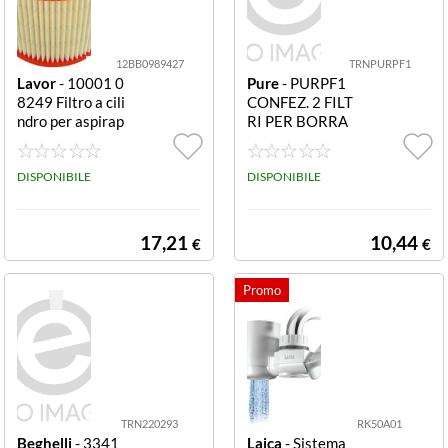
Laica
Lavor
12BB0989427
TRNPURPF1
Lavor
- 10001 0
Pure
- PURPF1
Philips
8249 Filtro a cili
CONFEZ. 2 FILT
ndro per aspirap
RI PER BORRA
Pure
olvere a cilindro
CCIA PURE
DISPONIBILE
DISPONIBILE
Sharp
17,21
10,44
€
€
TRN220293
RK50A01
Beghelli
- 3341
Laica
- Sistema