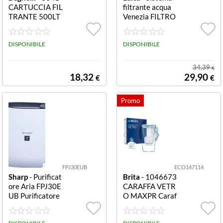
CARTUCCIA FIL
filtrante acqua
TRANTE 500LT
Venezia FILTRO
X MOD.3330/3
RUBINETTO LA
331
I RK50A01 VEN
DISPONIBILE
EZI
DISPONIBILE
34,39
€
18,32
29,90
€
€
FPJ30EUB
ECO147114
Sharp
- Purificat
Brita
- 1046673
ore Aria FPJ30E
CARAFFA VETR
UB Purificatore
O MAXPR Caraf
aria adatto a 22
fa filtrante - Cap
metri filtro Hep
acità totale 2,5 l