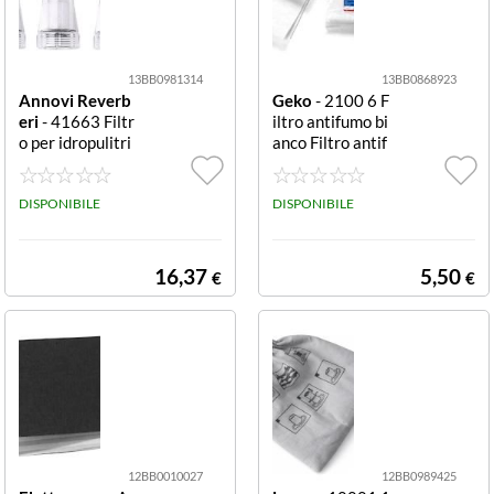
28x22x22 cm.
13BB0981314
13BB0868923
Annovi Reverb
Geko
- 2100 6 F
eri
- 41663 Filtr
iltro antifumo bi
o per idropulitri
anco Filtro antif
ce 3/4" set 3 pe
umo Geko 2100
zzi Filtro idropul
6 Bianco
itrice Annovi Re
DISPONIBILE
DISPONIBILE
verberi 41663
3/4"F ispeziona
bile set 3
16,37
5,50
€
€
12BB0010027
12BB0989425