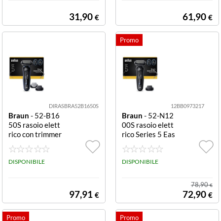
MIN
31,90
61,90
€
€
DIRASBRA52B1650S
12BB0973217
Braun
- 52-B16
Braun
- 52-N12
50S rasoio elett
00S rasoio elett
rico con trimmer
rico Series 5 Eas
EasyClean
yClean RASOIO
RIC. SERIE 5 LA
DISPONIBILE
VABILE WET&D
DISPONIBILE
RY 2 MOD 50M
IN 1 ACC
78,90
€
97,91
72,90
€
€