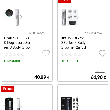
12BB0948225
12BB0948224
Braun
- BG353
Braun
- BG755
0 Depilatore Ser
0 Series 7 Body
ies 3 Body Groo
Groomer 2in1 d
mer Grigio Body
epilatore corpo
Groomer
BODYGROOME
DISPONIBILE
R C/TESTINA R
DISPONIBILE
ASOIO WET&D
RY 100MIN AU
66,90
€
TO SMOOTHSH
40,89
61,90
€
€
AVE SKINGUAR
D