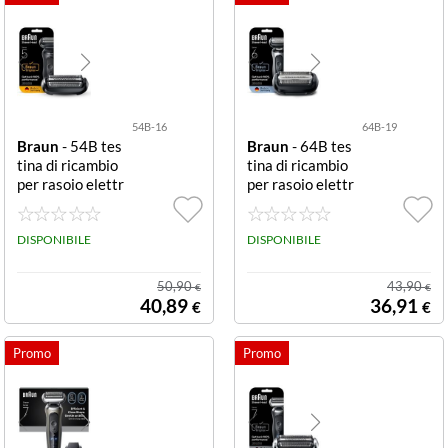
54B-16
64B-19
Braun
- 54B tes
Braun
- 64B tes
tina di ricambio
tina di ricambio
per rasoio elettr
per rasoio elettr
ico Series 5 TES
ico Series 6 TES
TINA RASOIO X
TINE PER SERI
SERIE 5
DISPONIBILE
E 5 E 6
DISPONIBILE
50,90
43,90
€
€
40,89
36,91
€
€