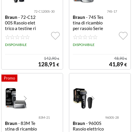
72-C1200S-30
74S-17
Braun
- 72-C12
Braun
- 74S Tes
00S Rasoio elet
tina di ricambio
trico a testine ri
per rasoio Serie
caricabile Oro R
s 7 TESTINE PE
ASOIO RIC. SER
R SERIE 7
IE 7 WET&DRY
DISPONIBILE
DISPONIBILE
3MOD SKINFLE
X 1 ACC.
142,90
48,90
€
€
128,91
41,89
€
€
83M-21
9600S-28
Braun
- 83M Te
Braun
- 9600S
stina di ricambio
Rasoio elettrico