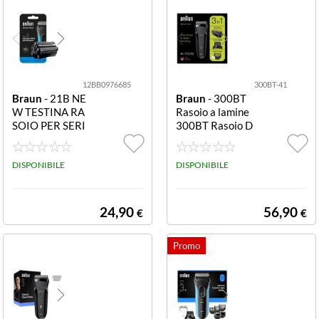
12BB0976685
300BT-41
Braun
- 21B NE
Braun
- 300BT
W TESTINA RA
Rasoio a lamine
SOIO PER SERI
300BT Rasoio D
E 3
a Barba Elettric
o Da Uomo Nero
DISPONIBILE
- 773812
DISPONIBILE
24,90
56,90
€
€