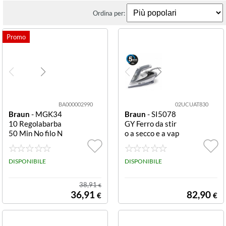
Ordina per:
BA000002990
02UCUAT830
Braun
- MGK34
Braun
- SI5078
10 Regolabarba
GY Ferro da stir
50 Min No filo N
o a secco e a vap
ero
ore 2800 W Gri
gio Bianco
DISPONIBILE
DISPONIBILE
38,91
€
36,91
82,90
€
€