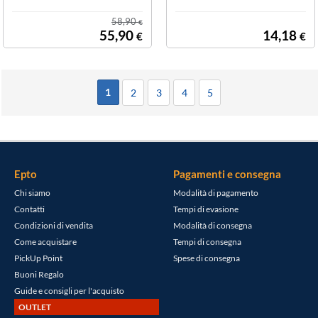
OBLADE
58,90
€
55,90
14,18
€
€
1
2
3
4
5
Epto
Pagamenti e consegna
Chi siamo
Modalità di pagamento
Contatti
Tempi di evasione
Condizioni di vendita
Modalità di consegna
Come acquistare
Tempi di consegna
PickUp Point
Spese di consegna
Buoni Regalo
Guide e consigli per l'acquisto
OUTLET