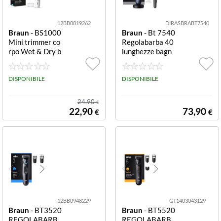
12BB0819262
DIRASBRABT7540
Braun
- BS1000
Braun
- Bt 7540
Mini trimmer co
Regolabarba 40
rpo Wet & Dry b
lunghezze bagn
ianco Body
ato e secco Il re
golabarba uomo
DISPONIBILE
Series 7 di Brau
DISPONIBILE
n, progettato pe
r precisione e pe
24,90
€
rfezione profess
22,90
73,90
€
€
ionali ad ogni pa
ssata. Con la la
ma ProBlade ult
ra affilata di lun
ga durata e la te
cnologia AutoSe
nse, questo
12BB0948229
GT1403043129
Braun
- BT3520
Braun
- BT5520
REGOLABARB
REGOLABARB