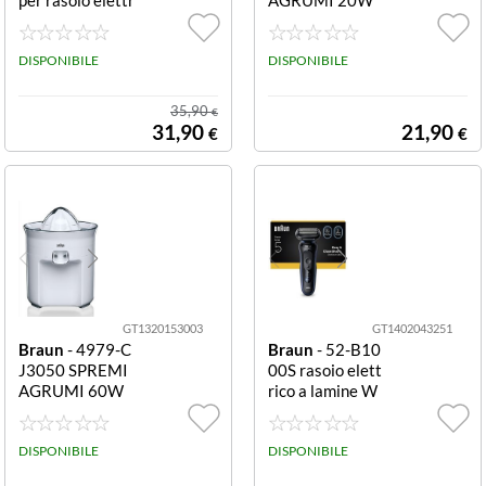
ico Series 3+ TE
0,4LT
STINA RASOIO
PER SERIE 3
DISPONIBILE
DISPONIBILE
35,90
€
31,90
21,90
€
€
GT1320153003
GT1402043251
Braun
- 4979-C
Braun
- 52-B10
J3050 SPREMI
00S rasoio elett
AGRUMI 60W
rico a lamine W
1LT. BIANCO
et & Dry RASOI
O RIC. SERIE 5
DISPONIBILE
WET&DRY 2M
DISPONIBILE
OD 3LAME 50