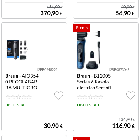
416,90
60,90
€
€
370,90
56,90
€
€
12BB0948223
12BB0873045
Braun
- AIO354
Braun
- B1200S
0 REGOLABAR
Series 6 Rasoio
BA MULTIGRO
elettrico Sensofl
OM 8IN1 50MI
ex
N AUTO 14LUN
GH
DISPONIBILE
DISPONIBILE
134,90
€
30,90
116,90
€
€