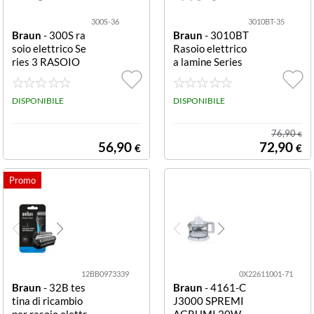
300S-36
3010BT-35
Braun
- 300S ra
Braun
- 3010BT
soio elettrico Se
Rasoio elettrico
ries 3 RASOIO
a lamine Series
RIC SERIE 3 WE
3+ Wet & Dry R
T&DRY 3LAME
ASOIO RIC WE
30MIN CON TE
DISPONIBILE
T&DRY 3LAME
DISPONIBILE
STINA SOTTILE
45MIN CON AC
C.
76,90
€
56,90
72,90
€
€
12BB0973339
0X22611001-71
Braun
- 32B tes
Braun
- 4161-C
tina di ricambio
J3000 SPREMI
per rasoio elettr
AGRUMI 20W