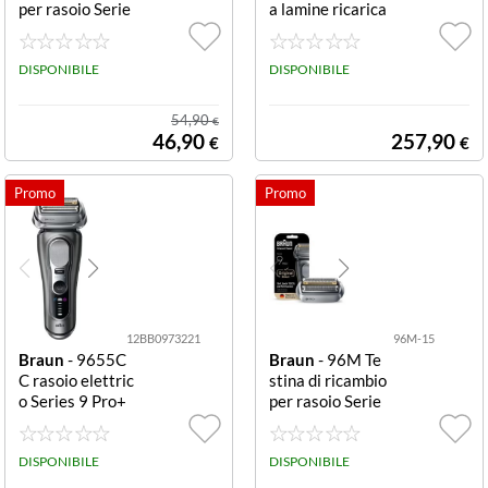
per rasoio Serie
a lamine ricarica
s 8 LAME DI RI
bile Nero RASOI
CAMBIO SERIE
O RIC. SERIE 9
8
DISPONIBILE
5+1 TECNOLO
DISPONIBILE
GIA WET&DRY
60MIN PRO SE
54,90
€
NSOADAPT
46,90
257,90
€
€
12BB0973221
96M-15
Braun
- 9655C
Braun
- 96M Te
C rasoio elettric
stina di ricambio
o Series 9 Pro+
per rasoio Serie
Graphite 5+1
s 9+ Pro LAME
DI RICAMBIO S
DISPONIBILE
ERIE 9
DISPONIBILE