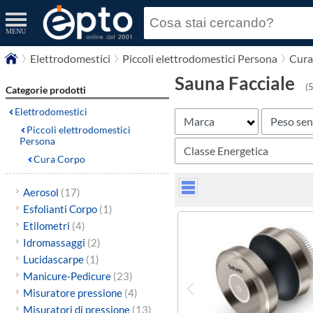
MENU
Elettrodomestici
Piccoli elettrodomestici Persona
Cura
Sauna Facciale
(5
Categorie prodotti
Elettrodomestici
Marca
Peso sen
Piccoli elettrodomestici
Persona
Classe Energetica
Cura Corpo
Aerosol
(17)
Esfolianti Corpo
(1)
Etilometri
(4)
Idromassaggi
(2)
Lucidascarpe
(1)
Manicure-Pedicure
(23)
Misuratore pressione
(4)
Misuratori di pressione
(13)