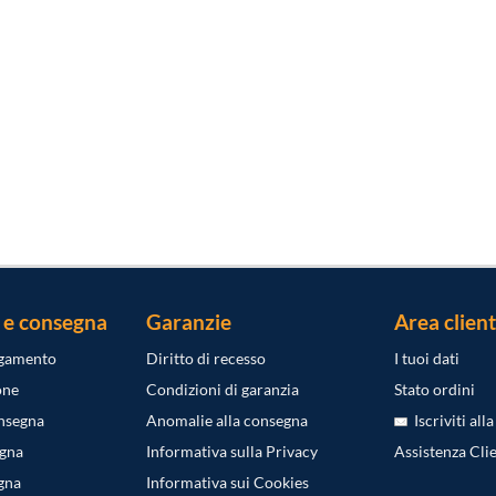
 e consegna
Garanzie
Area client
agamento
Diritto di recesso
I tuoi dati
one
Condizioni di garanzia
Stato ordini
onsegna
Anomalie alla consegna
Iscriviti all
egna
Informativa sulla Privacy
Assistenza Clie
gna
Informativa sui Cookies