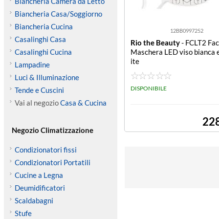
Biancheria Camera da Letto
Biancheria Casa/Soggiorno
Biancheria Cucina
12BB0997252
Casalinghi Casa
Rio the Beauty
- FCLT2 Fac
Casalinghi Cucina
Maschera LED viso bianca e
ite
Lampadine
Luci & Illuminazione
DISPONIBILE
Tende e Cuscini
Vai al negozio
Casa & Cucina
22
Negozio Climatizzazione
Condizionatori fissi
Condizionatori Portatili
Cucine a Legna
Deumidificatori
Scaldabagni
Stufe