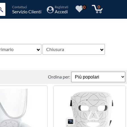
0
0
Contattaci
Registrati
Servizio Clienti
Accedi
rimario
Chiusura
Ordina per: