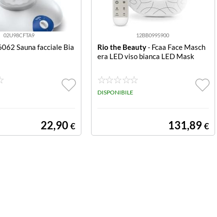
02U98CFTA9
12BB0995900
Rio the Beauty
- Fcaa Face Masch
era LED viso bianca LED Mask
DISPONIBILE
22,90
131,89
€
€