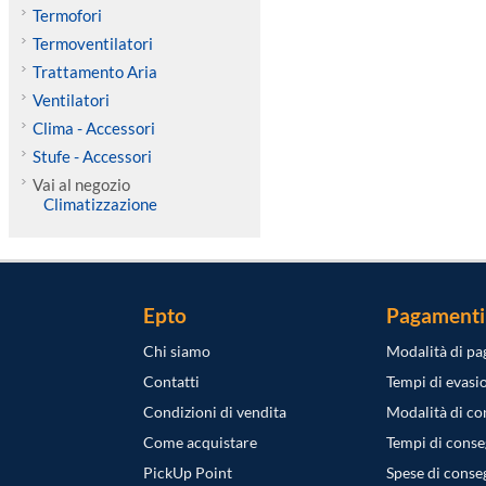
Termofori
Termoventilatori
Trattamento Aria
Ventilatori
Clima - Accessori
Stufe - Accessori
Vai al negozio
Climatizzazione
Epto
Pagamenti
Chi siamo
Modalità di p
Contatti
Tempi di evasi
Condizioni di vendita
Modalità di c
Come acquistare
Tempi di cons
PickUp Point
Spese di conse