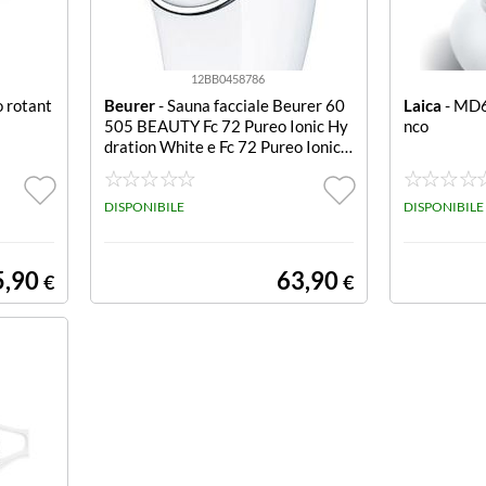
12BB0458786
o rotant
Beurer
- Sauna facciale Beurer 60
Laica
- MD6062 Sauna facciale Bia
505 BEAUTY Fc 72 Pureo Ionic Hy
nco
dration White e Fc 72 Pureo Ionic
Hydration
DISPONIBILE
DISPONIBILE
5,90
63,90
€
€