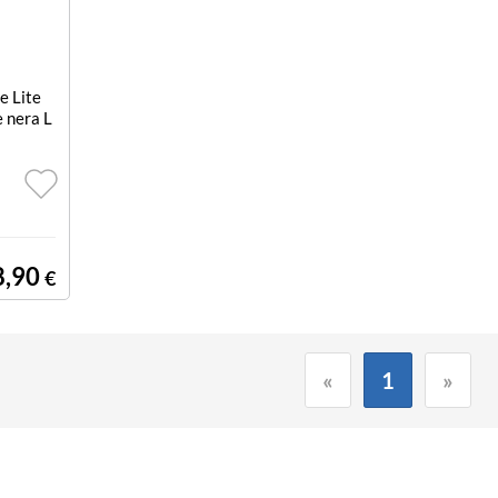
e Lite
 nera L
8,90
€
«
1
»