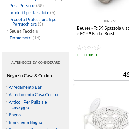
Pesa Persone
(88)
prodotti per la salute
(6)
Prodotti Professionali per
10485-51
Parrucchiere
(3)
Beurer
- Fc 59 Spazzola vis
Sauna Facciale
e FC 59 Facial Brush
Termometri
(16)
DISPONIBILE
ALTRI NEGOZI DA CONSIDERARE
4
Negozio Casa & Cucina
Arredamento Bar
Arredamento Casa Cucina
Articoli Per Pulizia e
Lavaggio
Bagno
Biancheria Bagno