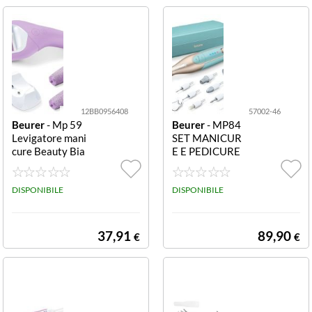
12BB0956408
57002-46
Beurer
- Mp 59
Beurer
- MP84
Levigatore mani
SET MANICUR
cure Beauty Bia
E E PEDICURE
nco e Lilla MP 5
PROF. 3VEL10
9
ACC. DISPLAY L
DISPONIBILE
ED
DISPONIBILE
37,91
89,90
€
€