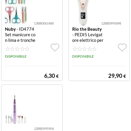
13BB0061480
12BB0995898
Nuby
- ID4774
Rio the Beauty
Set manicure co
- PEDI5 Levigat
n lima e tronche
ore elettrico per
sino 3 pezzi Ass
piedi Go Smooth
ortito in set con
White e Rose go
lima e tronchesi
DISPONIBILE
ld Electric Foot
DISPONIBILE
no
File
6,30
29,90
€
€
12BB0995904