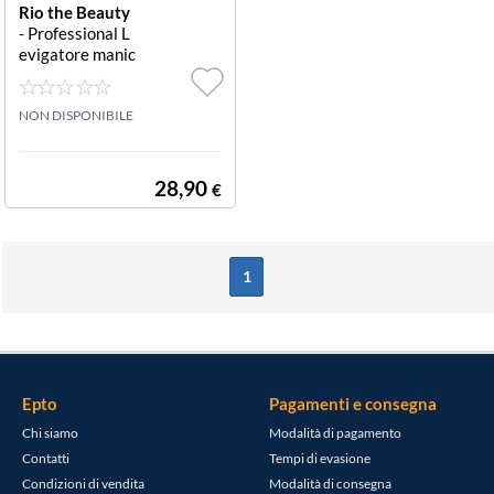
Rio the Beauty
- Professional L
evigatore manic
ure elettrico ros
a Levigatore ma
nicure Rio the B
NON DISPONIBILE
eauty NAEF PR
OFESSIONAL El
ectric Nail Fil
28,90
€
1
Epto
Pagamenti e consegna
Chi siamo
Modalità di pagamento
Contatti
Tempi di evasione
Condizioni di vendita
Modalità di consegna