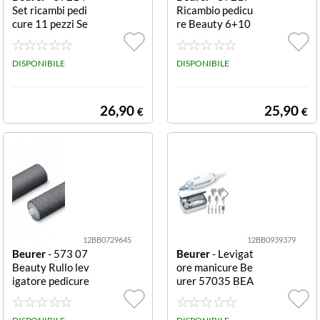
Set ricambi pedi
Ricambio pedicu
cure 11 pezzi Se
re Beauty 6+10
t 11 pezzi
pezzi 6+10 pezz
i
DISPONIBILE
DISPONIBILE
26,90
25,90
€
€
12BB0729645
12BB0939379
Beurer
- 573 07
Beurer
- Levigat
Beauty Rullo lev
ore manicure Be
igatore pedicure
urer 57035 BEA
Rullo levigatore
UTY MP 62 Whi
te MP 62