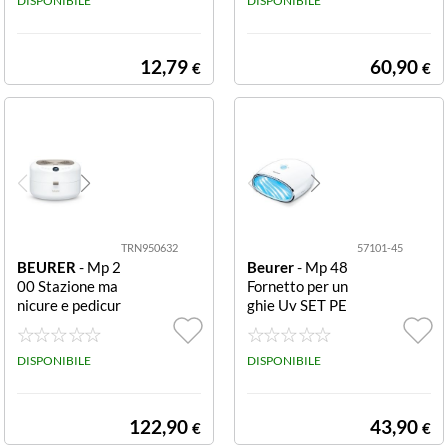
DISPONIBILE
DISPONIBILE
12,79
60,90
€
€
TRN950632
57101-45
BEURER
- Mp 2
Beurer
- Mp 48
00 Stazione ma
Fornetto per un
nicure e pedicur
ghie Uv SET PE
e MANICURE/P
R UNGHIE ARTI
EDICURE STATI
FICIALI DI MAN
ON 3IN1 C/9 T
DISPONIBILE
I E PIEDI, ASCI
DISPONIBILE
ESTINE
UGA GEL, LED
UV
122,90
43,90
€
€