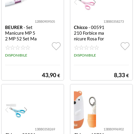
12BB0909505
13BB0358273
BEURER
- Set
Chicco
- 00591
Manicure MP 5
210 Forbice ma
2 MP 52 Set Ma
nicure Rosa For
nicure e Pedicur
bice manicure C
e a penna con 7
hicco 0059121
accessori di alta
DISPONIBILE
0 Rosa
DISPONIBILE
qualita
43,90
8,33
€
€
13BB0358269
13BB0996902