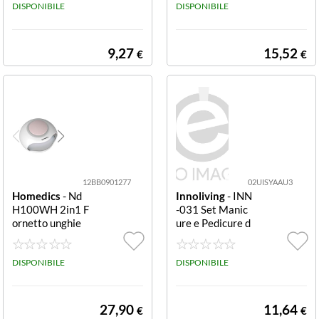
DISPONIBILE
DISPONIBILE
9,27
15,52
€
€
12BB0901277
02UISYAAU3
Homedics
- Nd
Innoliving
- INN
H100WH 2in1 F
-031 Set Manic
ornetto unghie
ure e Pedicure d
2in1 nail polish
a Viaggio Luce L
dryer
ED 2 Velocità 6
DISPONIBILE
Testine Interc I
DISPONIBILE
NN-031 Set Ma
nicure e Pedicur
e da Viaggio Luc
27,90
11,64
€
€
e LED 2 Velocità