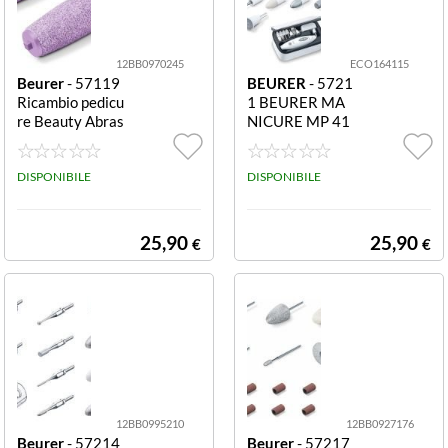
Rio the Beauty
12BB0970245
ECO164115
Beurer
- 57119
BEURER
- 5721
Ricambio pedicu
1 BEURER MA
re Beauty Abras
NICURE MP 41
ive Rollers Abra
MANICURE & P
sive Rollers
EDICURE ACCE
DISPONIBILE
SSORI MULTIP
DISPONIBILE
LI - VELOCITÀ
25,90
25,90
€
€
12BB0995210
12BB0927176
Beurer
- 57214
Beurer
- 57217