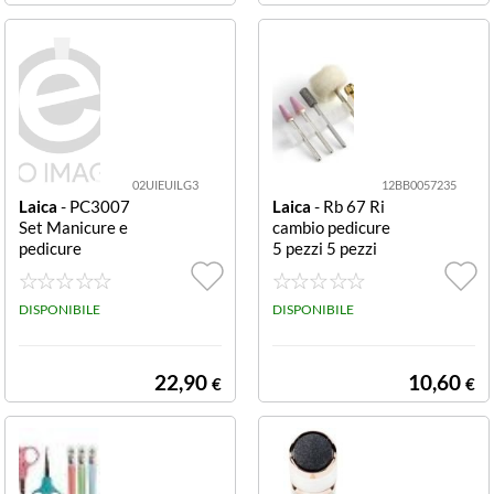
6 Testine Interc
ambiabili
02UIEUILG3
12BB0057235
Laica
- PC3007
Laica
- Rb 67 Ri
Set Manicure e
cambio pedicure
pedicure
5 pezzi 5 pezzi
DISPONIBILE
DISPONIBILE
22,90
10,60
€
€