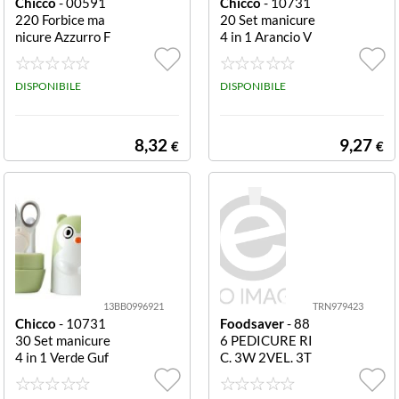
Chicco
- 00591
Chicco
- 10731
220 Forbice ma
20 Set manicure
nicure Azzurro F
4 in 1 Arancio V
orbice manicure
olpe 4 in 1
Chicco 005912
20 Azzurro
DISPONIBILE
DISPONIBILE
8,32
9,27
€
€
13BB0996921
TRN979423
Chicco
- 10731
Foodsaver
- 88
30 Set manicure
6 PEDICURE RI
4 in 1 Verde Guf
C. 3W 2VEL. 3T
o 4 in 1
ESTINE FEET C
ARE PRO