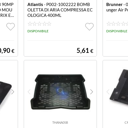
03 90MP
Atlantis
- P002-1002222 BOMB
Brunner
- 
O MOU
OLETTA DI ARIA COMPRESSA EC
unger Air P
RIX ED
OLOGICA 400ML
DISPONIBILE
DISPONIBILE
0,90
5,61
€
€
THANA05B
C