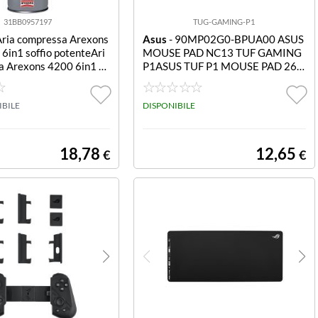
31BB0957197
TUG-GAMING-P1
Aria compressa Arexons
Asus
- 90MP02G0-BPUA00 ASUS
6in1 soffio potenteAri
MOUSE PAD NC13 TUF GAMING
rexons 4200 6in1 so
P1ASUS TUF P1 MOUSE PAD 260
 (conf. da 3 pz.)
X360
IBILE
DISPONIBILE
18,78
12,65
€
€