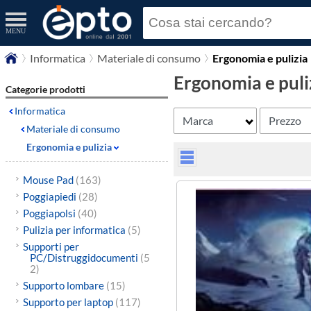
MENU
Informatica
Materiale di consumo
Ergonomia e pulizia
Ergonomia e puli
Categorie prodotti
Informatica
Marca
Prezzo
Materiale di consumo
Ergonomia e pulizia
Mouse Pad
(163)
Poggiapiedi
(28)
Poggiapolsi
(40)
Pulizia per informatica
(5)
Supporti per
PC/Distruggidocumenti
(5
2)
Supporto lombare
(15)
Supporto per laptop
(117)