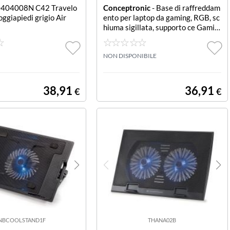
0404008N C42 Travelo
Conceptronic
- Base di raffreddam
oggiapiedi grigio Air
ento per laptop da gaming, RGB, sc
hiuma sigillata, supporto ce Gamin
g Laptop Cooling Pad RGB Sealed F
oam Mobile Holder -- Suitable for l
aptops up to 19 7 adjustable heigh
NON DISPONIBILE
t levels for optim
38,91
36,91
€
€
NBCOOLSTAND1F
THANA02B