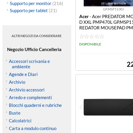
Supporto per monitor
(216)
GP.MSP11.00J
Supporto per tablet
(21)
Acer
- Acer PREDATOR M
D XXL PMP470L GP.MSP11
REDATOR MOUSEPAD PM
XL SIZE RETAIL PACK
ALTRI NEGOZI DA CONSIDERARE
DISPONIBILE
Negozio Ufficio Cancelleria
Accessori scrivania e
2
ambiente
Agende e Diari
Archivio
Archivio accessori
Arredo e complementi
Blocchi quaderni e rubriche
Buste
Calcolatrici
Carta a modulo continuo