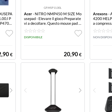
GP.MSP11.00L
OUSEPA
Acer
- NITRO NMP450 M SIZE Mo
Arexons
- 
.00J P
usepad - Elevare il gioco Preparate
4200 HELP 
P470 X
vi a decollare. Questo mouse pad li
a compressa A
scio e stabile, caratterizzato da mo
ffio potente
tivi grafici esclusivi, è la piattaform
a perfetta per un'esperienza di gioc
DISPONIBILE
NON DISPON
o migliorata.
2,90
20,90
€
€