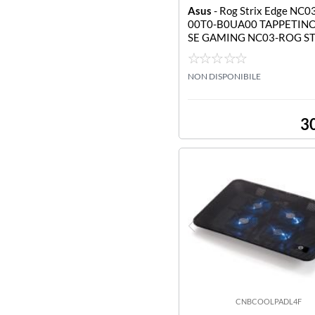
Asus
- Rog Strix Edge NC
00T0-B0UA00 TAPPETIN
SE GAMING NC03-ROG ST
GE
NON DISPONIBILE
3
CNBCOOLPADL4F