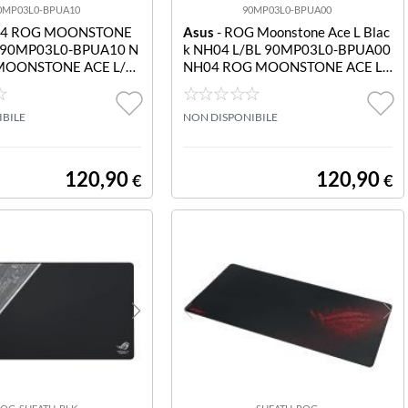
0MP03L0-BPUA10
90MP03L0-BPUA00
04 ROG MOONSTONE
Asus
- ROG Moonstone Ace L Blac
 90MP03L0-BPUA10 N
k NH04 L/BL 90MP03L0-BPUA00
MOONSTONE ACE L/W
NH04 ROG MOONSTONE ACE L/
BLK
IBILE
NON DISPONIBILE
120,90
120,90
€
€