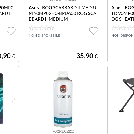
ROG-SCABB-II-M
R
 90MP0
Asus
- ROG SCABBARD II MEDIU
Asus
- ROG
RD II
M 90MP02H0-BPUA00 ROG SCA
TD 90MP0
BBARD II MEDIUM
OG SHEAT
M
NON DISPONIBILE
NON DISPON
0,90
35,90
€
€
P002-1002222