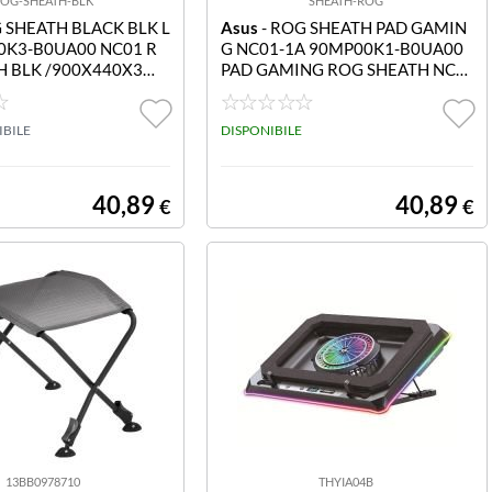
OG-SHEATH-BLK
SHEATH-ROG
 SHEATH BLACK BLK L
Asus
- ROG SHEATH PAD GAMIN
0K3-B0UA00 NC01 R
G NC01-1A 90MP00K1-B0UA00
H BLK /900X440X3M
PAD GAMING ROG SHEATH NC0
1-1A
IBILE
DISPONIBILE
40,89
40,89
€
€
13BB0978710
THYIA04B