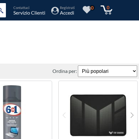
0
0
Contattaci
Registrati
Servizio Clienti
Accedi
Ordina per: