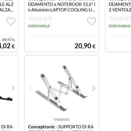
LE ALZ
DDAMENTO x NOTEBOOK 15.6" i
DDAMENTO
ALZAN
n Alluminio LAPTOP COOLING UP
2 VENTOLE
TO 15.5 LAPTOP COOLING STAN
LING THAN
D SUITABLE FOR LAPTOPS UP TO
OOLING S
15.6 7 LEVELS OF ADJUSTABLE H
DISPONIBILE
DISPONIBILE
EIGHT FOR PERFECT ERGONOM
IC POSITIONING ANTI-SLIP GRE
18,47
€
Y
4,02
20,90
€
€
THANA04S
 DI RA
Conceptronic
- SUPPORTO DI RA