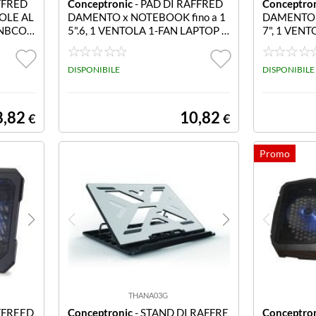
FFRED
Conceptronic
- PAD DI RAFFRED
Conceptro
TOLE AL
DAMENTO x NOTEBOOK fino a 1
DAMENTO x
CNBCO
5".6, 1 VENTOLA 1-FAN LAPTOP C
7", 1 VENT
K 4 V
OOLING -- 1-Fan Laptop Cooling P
TOP COOL 1
ad -- Suitable for laptops up to 15.6
tand -- Suit
1 ultra-silent 12.5cm fan built in H
DISPONIBILE
7 1 ultra-si
DISPONIBILE
eight adjustment Anti-slip design
5-level hei
8,82
10,82
€
€
THANA03G
FFREED
Conceptronic
- STAND DI RAFFRE
Conceptro