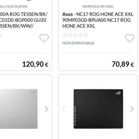
0GC01D0-BGP000
90MP03G0-BPUA00
200A ROG TESSEN/BK/
Asus
- NC17 ROG HONE ACE XXL
C01D0-BGP000 GU20
90MP03G0-BPUA00 NC17 ROG
ESSEN/BK/WW//
HONE ACE XXL
NON DISPONIBILE
120,90
70,89
€
€