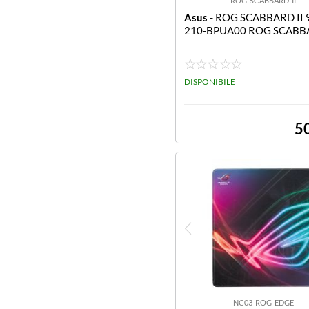
ROG-SCABBARD-II
Asus
- ROG SCABBARD II
210-BPUA00 ROG SCABBA
DISPONIBILE
5
NC03-ROG-EDGE