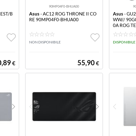
90MP04F0-BHUA00
9
REST/B
Asus
- AC12 ROG THRONE II CO
Asus
- GU
RE 90MP04F0-BHUA00
WW// 90G
0A ROG T
NON DISPONIBILE
DISPONIBILE
0,89
55,90
€
€