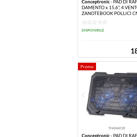
Conceptronic
- PAD DI RA
DAMENTO x 15.6", 4 VEN
ZANOTEBOOK POLLICI 
OLPADL4F ALZANOTEBOO
ENTOLE 15.6 POLLICI
DISPONIBILE
1
THANA01B
Conceptronic
- PAD DI RA