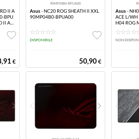
90MP04B0-BPUA00
9
D II A
Asus
- NC20 ROG SHEATH II XXL
Asus
- NH
0-BPU
90MP04B0-BPUA00
ACE L/WH
 II AR
H04 ROG 
HT
DISPONIBILE
NON DISPON
8,91
50,90
€
€