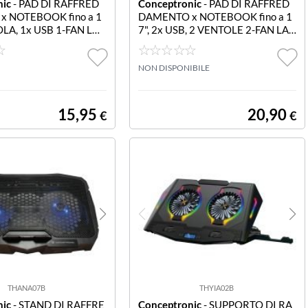
nic
- PAD DI RAFFRED
Conceptronic
- PAD DI RAFFRED
 NOTEBOOK fino a 1
DAMENTO x NOTEBOOK fino a 1
OLA, 1x USB 1-FAN LAP
7", 2x USB, 2 VENTOLE 2-FAN LAP
-Fan Laptop Cooling S
TOP COOL 2-Fan Laptop Cooling P
able for laptops up to 1
ad -- Suitable for laptops up to 17 2
lent 12.5cm fan built in
ultra-silent 12.5cm fans built in 3-l
NON DISPONIBILE
ght adjustment Anti-slip
evel height adjustment Anti-slip
15,95
20,90
€
€
THANA07B
THYIA02B
nic
- STAND DI RAFFRE
Conceptronic
- SUPPORTO DI RA