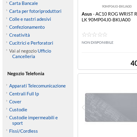
Carta Bancale
90MP04J0-BKUA00
Carta per fotoriproduttori
Asus
- AC10 ROG WRIST 
Colle e nastri adesivi
LK 90MP04J0-BKUA00
Confezionamento
Creatività
Cucitrici e Perforatori
NON DISPONIBILE
Vai al negozio
Ufficio
Cancelleria
4
Negozio Telefonia
Apparati Telecomunicazione
Centrali Full Ip
Cover
Custodie
Custodie impermeabili e
sport
Fissi/Cordless