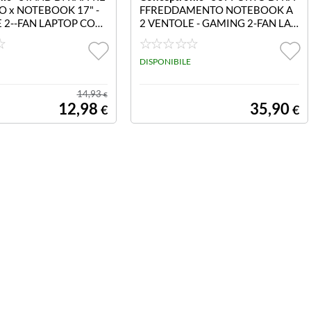
 x NOTEBOOK 17" -
FFREDDAMENTO NOTEBOOK A
 2--FAN LAPTOP COO
2 VENTOLE - GAMING 2-FAN LAP
A07 2--FAN LAPTOP C
TOP COOLING ST 2-FAN GAMIN
TAND
G LAPTOP COOLING STAND
DISPONIBILE
14,93
€
12,98
35,90
€
€