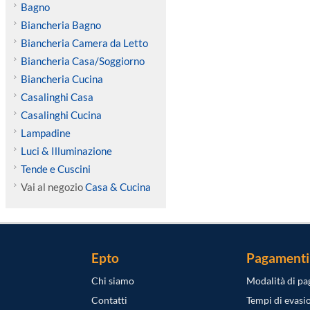
Bagno
Biancheria Bagno
Biancheria Camera da Letto
Biancheria Casa/Soggiorno
Biancheria Cucina
Casalinghi Casa
Casalinghi Cucina
Lampadine
Luci & Illuminazione
Tende e Cuscini
Vai al negozio
Casa & Cucina
Epto
Pagamenti
Chi siamo
Modalità di p
Contatti
Tempi di evasi