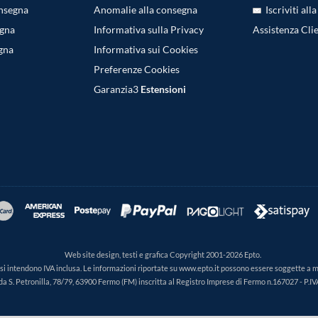
onsegna
Anomalie alla consegna
Iscriviti all
egna
Informativa sulla Privacy
Assistenza Clie
gna
Informativa sui Cookies
Preferenze Cookies
Garanzia3
Estensioni
Web site design, testi e grafica Copyright 2001-2026 Epto.
ti si intendono IVA inclusa. Le informazioni riportate su www.epto.it possono essere soggette a 
da S. Petronilla, 78/79, 63900 Fermo (FM) inscritta al Registro Imprese di Fermo n.167027 - P.