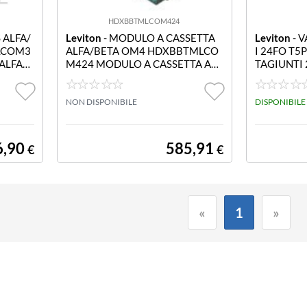
HDXBBTMLCOM424
 ALFA/
Leviton
- MODULO A CASSETTA
Leviton
- 
LCOM3
ALFA/BETA OM4 HDXBBTMLCO
I 24FO T5
ALFA/B
M424 MODULO A CASSETTA ALF
TAGIUNTI
C DX E
A/BETA OM4 24 FO CON 12 LC D
A DI GIU
X E 2 MTP GRIGIO
NON DISPONIBILE
DISPONIBILE
6,90
585,91
€
€
«
1
»