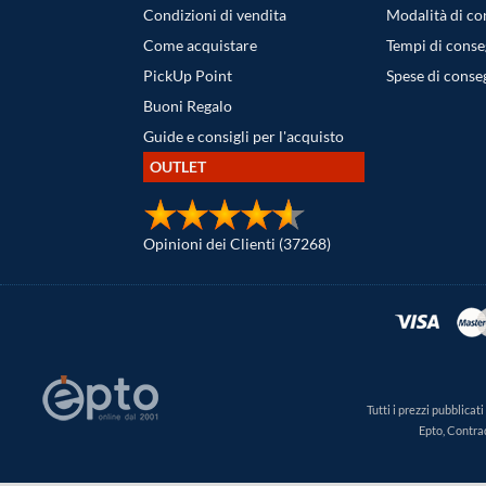
Condizioni di vendita
Modalità di c
Come acquistare
Tempi di cons
PickUp Point
Spese di conse
Buoni Regalo
Guide e consigli per l'acquisto
OUTLET
Opinioni dei Clienti (37268)
Tutti i prezzi pubblica
Epto, Contra