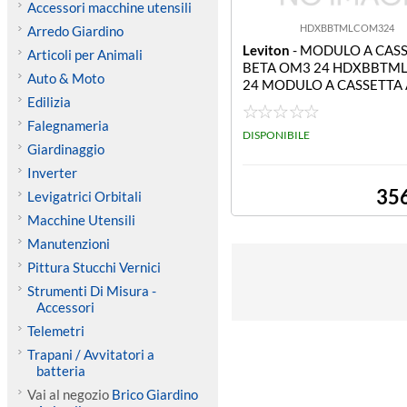
Accessori macchine utensili
HDXBBTMLCOM324
Arredo Giardino
Leviton
- MODULO A CASS
Articoli per Animali
BETA OM3 24 HDXBBTM
Auto & Moto
24 MODULO A CASSETTA 
Edilizia
ETA OM3 24 FO CON 12 L
2 MTP GRIGIO
Falegnameria
DISPONIBILE
Giardinaggio
Inverter
35
Levigatrici Orbitali
Macchine Utensili
Manutenzioni
Pittura Stucchi Vernici
Strumenti Di Misura -
Accessori
Telemetri
Trapani / Avvitatori a
batteria
Vai al negozio
Brico Giardino