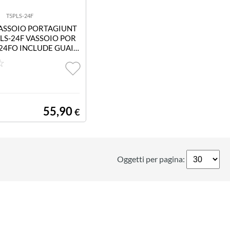
T5PLS-24F
VASSOIO PORTAGIUNT
PLS-24F VASSOIO POR
 24FO INCLUDE GUAIN
NZIONE 60MM
55,90
€
Oggetti per pagina: