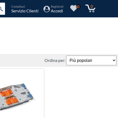
0
0
Contattaci
Registrati
Servizio Clienti
Accedi
Ordina per: