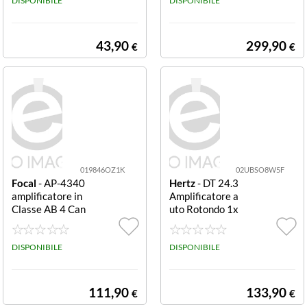
DISPONIBILE
40 W 2 Ohm (6
DISPONIBILE
67400 Amplific
atore Mono SR
1Dk mono class
43,90
299,90
€
€
e D 1 Canale 12
00 W RMS 940
W 2 Ohm (6674
0020)
019846OZ1K
02UBSO8W5F
Focal
- AP-4340
Hertz
- DT 24.3
amplificatore in
Amplificatore a
Classe AB 4 Can
uto Rotondo 1x
ali 4x70w rms
250w
DISPONIBILE
DISPONIBILE
111,90
133,90
€
€