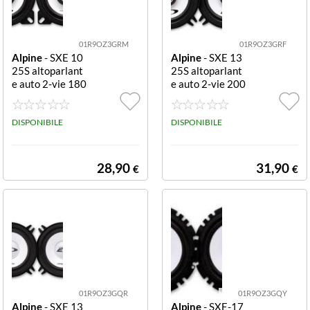
Majestic
Pioneer
01R9OZ3GRM
01R9OZ3GRF
Alpine
- SXE 10
Alpine
- SXE 13
Trevi
25S altoparlant
25S altoparlant
e auto 2-vie 180
e auto 2-vie 200
W
W
DISPONIBILE
DISPONIBILE
28,90
31,90
€
€
01R9OZ3GQR
01R9OZ3GQY
Alpine
- SXE 13
Alpine
- SXE-17