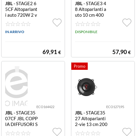
JBL
- STAGE2 6
JBL
- STAGE3 4
5CF Altoparlant
8 Altoparlanti a
i auto 720W 2 v
uto 10 cm 400
ie 65CF
W 2 vie 48
IN ARRIVO
DISPONIBILE
69,91
57,90
€
€
ECO164422
ECO127195
JBL
- STAGE35
JBL
- STAGE35
07CF JBL COPP
27 Altoparlanti
IA DIFFUSORI S
2-vie 13 cm 200
TAGE3507CF K
W (2 pz) JBL CO
IT KIT 2vie 130
PPIA DIFFUSO