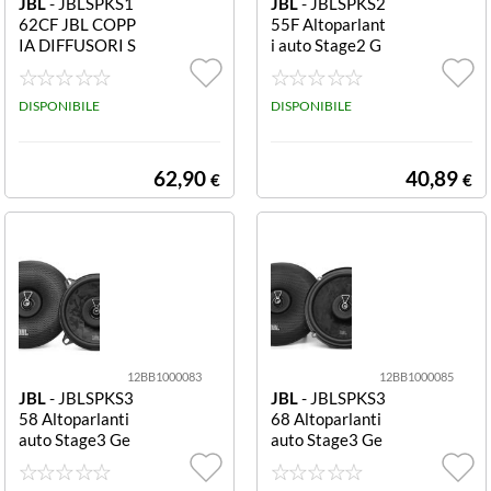
JBL
- JBLSPKS1
JBL
- JBLSPKS2
62CF JBL COPP
55F Altoparlant
IA DIFFUSORI S
i auto Stage2 G
PKS162CF KIT
en2 13 cm 400
KIT A 2 VIE 165
W Gen2 55F
mm POTENZA R
DISPONIBILE
DISPONIBILE
MSPICCO 80W
640W
62,90
40,89
€
€
12BB1000083
12BB1000085
JBL
- JBLSPKS3
JBL
- JBLSPKS3
58 Altoparlanti
68 Altoparlanti
auto Stage3 Ge
auto Stage3 Ge
n2 13 cm 480W
n2 16.5 cm 560
Gen2 58
W Gen2 68