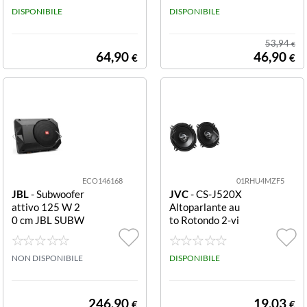
mm 45W RMS
DISPONIBILE
RI STAGE3527
DISPONIBILE
130MMALTOP
ARLANTE A 2 V
53,94
€
IE 130MM POT
64,90
46,90
€
€
ENZA RMSPICC
O 40W120
ECO146168
01RHU4MZF5
JBL
- Subwoofer
JVC
- CS-J520X
attivo 125 W 2
Altoparlante au
0 cm JBL SUBW
to Rotondo 2-vi
OOFER BASSP
e 250 W (8034
RO SL2 AMPLI
84)
F. 125WBOX S
NON DISPONIBILE
DISPONIBILE
UBWOOFER AT
TIVO SOTTOSE
DILE DA 200M
246,90
19,03
€
€