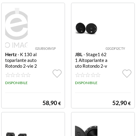
02UBSO8V1P
02GDFI2CTY
Hertz
- K 130 al
JBL
- Stage1 62
toparlante auto
1 Altoparlante a
Rotondo 2-vie 2
uto Rotondo 2-v
20 W 1 pz (780
ie 175 W 2 pz
00310)
DISPONIBILE
DISPONIBILE
58,90
52,90
€
€