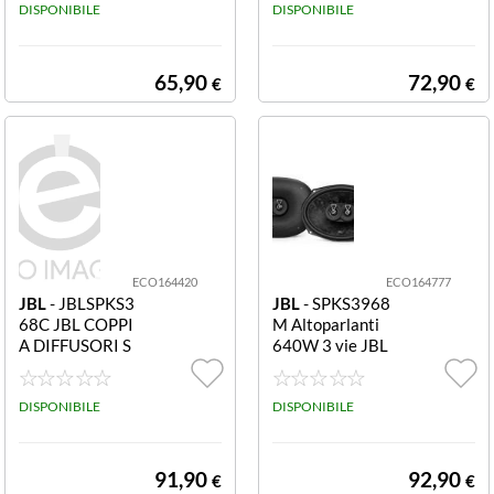
DISPONIBILE
DISPONIBILE
65,90
72,90
€
€
ECO164420
ECO164777
JBL
- JBLSPKS3
JBL
- SPKS3968
68C JBL COPPI
M Altoparlanti
A DIFFUSORI S
640W 3 vie JBL
TAGE 3 68C KIT
COPPIA DIFFU
KIT 2vie 165m
SORI STAGE3 9
m con griglie, 70
DISPONIBILE
68M 3vie, 6?x9?
DISPONIBILE
W RMS
(152x230mm),
80W RMS
91,90
92,90
€
€