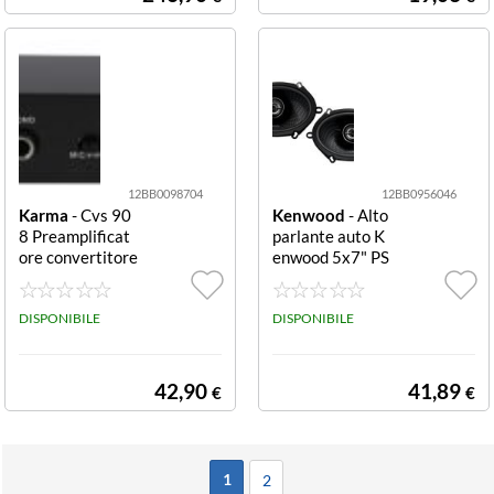
M
12BB0098704
12BB0956046
Karma
- Cvs 90
Kenwood
- Alto
8 Preamplificat
parlante auto K
ore convertitore
enwood 5x7" PS
Nero Convertito
5797C Altoparl
re
anti auto Kenwo
DISPONIBILE
od KFC PS5797
DISPONIBILE
C PERFORMAN
CE SERIES 5x7
Factory F
42,90
41,89
€
€
1
2