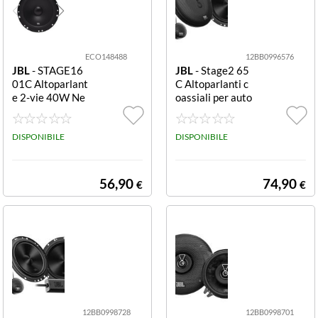
ECO148488
12BB0996576
JBL
- STAGE16
JBL
- Stage2 65
01C Altoparlant
C Altoparlanti c
e 2-vie 40W Ne
oassiali per auto
ro JBL COPPIA
16 cm 720W 65
DIFFUSORI STA
C
GE1601 C KIT e
DISPONIBILE
DISPONIBILE
KIT A 2 VIE 160
MM POTENZA
RMSPICCO 40
56,90
74,90
€
€
W200W
12BB0998728
12BB0998701