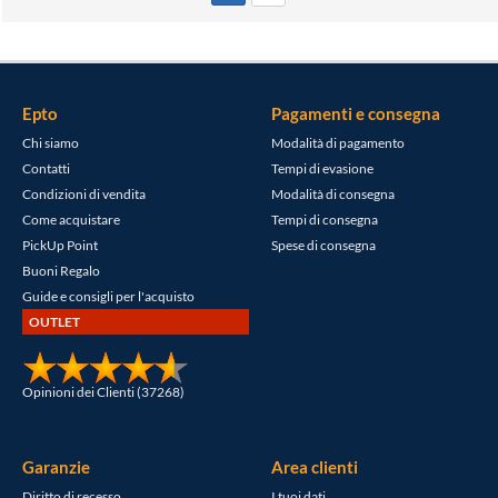
Epto
Pagamenti e consegna
Chi siamo
Modalità di pagamento
Contatti
Tempi di evasione
Condizioni di vendita
Modalità di consegna
Come acquistare
Tempi di consegna
PickUp Point
Spese di consegna
Buoni Regalo
Guide e consigli per l'acquisto
OUTLET
Opinioni dei Clienti (37268)
Garanzie
Area clienti
Diritto di recesso
I tuoi dati