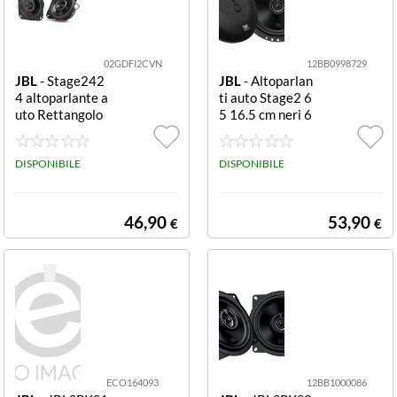
02GDFI2CVN
12BB0998729
JBL
- Stage242
JBL
- Altoparlan
4 altoparlante a
ti auto Stage2 6
uto Rettangolo
5 16.5 cm neri 6
2-vie 150 W 2 p
5
z
DISPONIBILE
DISPONIBILE
46,90
53,90
€
€
ECO164093
12BB1000086