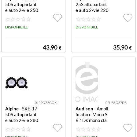
50S altoparlant
25S altoparlant
e auto 2-vie 250
e auto 2-vie 220
W
W
DISPONIBILE
DISPONIBILE
43,90
35,90
€
€
01R9OZ3GQK
02UBSO87DB
Alpine
- SXE-17
Audison
- Ampli
50S altoparlant
ficatore Mono S
e auto 2-vie 280
R 1Dk mono cla
W
sse D 1 Canale
1200 W RMS 9