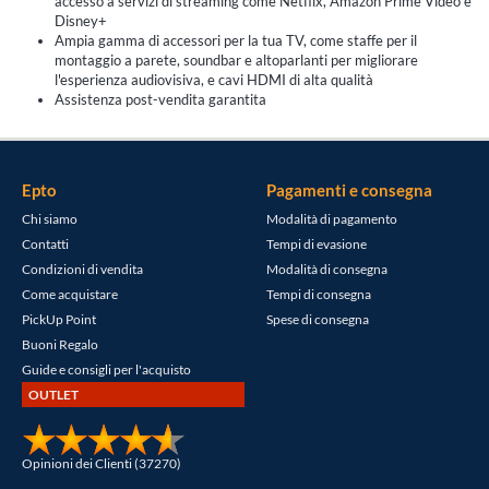
accesso a servizi di streaming come Netflix, Amazon Prime Video e
Disney+
Ampia gamma di accessori per la tua TV, come staffe per il
montaggio a parete, soundbar e altoparlanti per migliorare
l'esperienza audiovisiva, e cavi HDMI di alta qualità
Assistenza post-vendita garantita
Epto
Pagamenti e consegna
Chi siamo
Modalità di pagamento
Contatti
Tempi di evasione
Condizioni di vendita
Modalità di consegna
Come acquistare
Tempi di consegna
PickUp Point
Spese di consegna
Buoni Regalo
Guide e consigli per l'acquisto
OUTLET
Opinioni dei Clienti (37270)