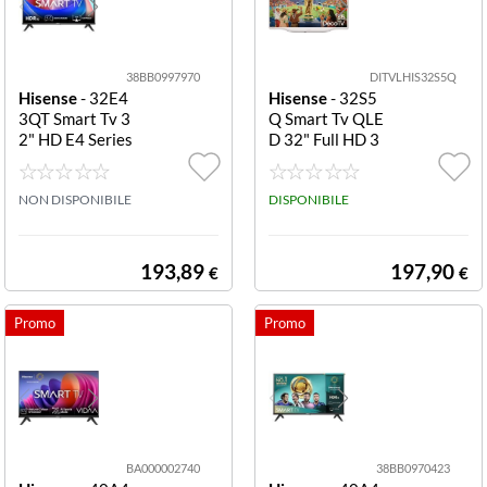
38BB0997970
DITVLHIS32S5Q
Hisense
- 32E4
Hisense
- 32S5
3QT Smart Tv 3
Q Smart Tv QLE
2" HD E4 Series
D 32" Full HD 3
32E43QT
2S5Q TVC LED
32 QLED SMAR
NON DISPONIBILE
T TV HDR10 H
DISPONIBILE
DMI 1.4 DOLBY
ATMOS VIDAA
9.0 HOTEL MO
193,89
197,90
€
€
DE BIANCO
BA000002740
38BB0970423