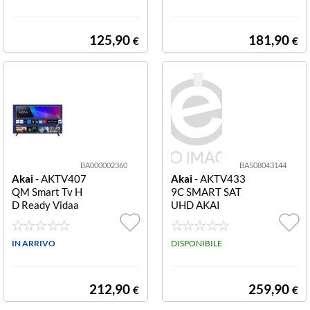
PAL, PAL BG, PAL DK, PAL I
(4)
125,90
181,90
€
€
Schermo 16:9
(18)
TV non compatibile VESA
(2)
VESA
(1)
VESA 200/150
(1)
BA000002360
BA508043144
Akai
- AKTV407
Akai
- AKTV433
VESA 200/200
(1)
QM Smart Tv H
9C SMART SAT
D Ready Vidaa
UHD AKAI
[vuoto]
(1)
AKTV407QM V
IDAA HD SMAR
T AKAI
IN ARRIVO
DISPONIBILE
vuoto
(1)
27"
(1)
212,90
259,90
€
€
32"
(1)