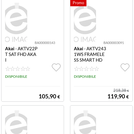
Paco Rabanne
aiutarvi a scegliere il prodotto giusto per voi.
DVB-C, DVB-S, DVB-S2, DVB-T, DVB-T2
(2)
Panasonic
DVB-T, DVB-T2
(1)
Philips
Dolby Atmos
(1)
Samsung
BA000000143
BA000003091
MIS-D (100x100mm)
(46)
Akai
- AKTV22P
Akai
- AKTV243
Sharp
T SAT FHD AKA
1WS FRAMELE
I
SS SMART HD
MIS-D (100x150mm)
(1)
Smart Tech
MIS-D (100x200mm)
(13)
DISPONIBILE
DISPONIBILE
Sony
MIS-D (200x100mm)
(21)
218,38
€
Strong
105,90
119,90
€
€
MIS-D (200x150mm)
(1)
Telefunken
MIS-D (75x75mm)
(9)
Telesystem
MIS-E (10x10mm)
(1)
Thomson