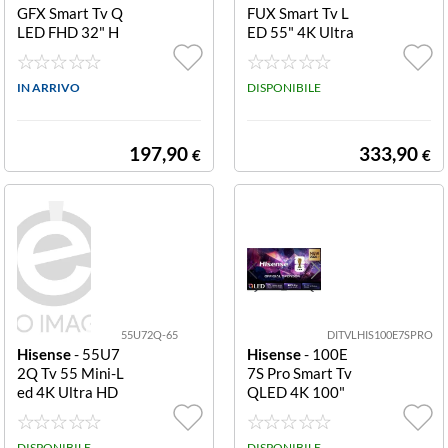
GFX Smart Tv Q
FUX Smart Tv L
LED FHD 32" H
ED 55" 4K Ultra
32S80GFX QLE
HD H55K85FU
D SMART FHD
X SMART 4K
TV HA
IN ARRIVO
DISPONIBILE
197,90
333,90
€
€
55U72Q-65
DITVLHIS100E7SPRO
Hisense
- 55U7
Hisense
- 100E
2Q Tv 55 Mini-L
7S Pro Smart Tv
ed 4K Ultra HD
QLED 4K 100"
Smart VIDAA D
144Hz 100 E7S
olby Vision IQ
PRO QLED 4K
DISPONIBILE
DISPONIBILE