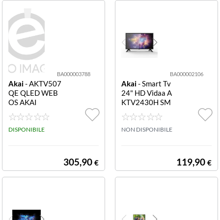
TV
(1)
BA000003788
BA000002106
Akai
- AKTV507
Akai
- Smart Tv
QE QLED WEB
24" HD Vidaa A
OS AKAI
KTV2430H SM
ART VIDAA 24
HD A"
DISPONIBILE
NON DISPONIBILE
305,90
119,90
€
€