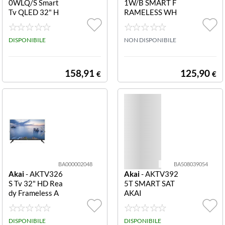
0WLQ/S Smart
1W/B SMART F
Tv QLED 32" H
RAMELESS WH
MIS-F (400x300mm)
(73)
D Frameless AK
TV3240WLQ/S
MIS-F (400x400mm)
(34)
FRAMELESS S
DISPONIBILE
NON DISPONIBILE
MART
MIS-F (500x400mm)
(6)
158,91
125,90
€
€
MIS-F (600x400mm)
(45)
MIS-F (750x420mm)
(1)
MIS-F (800x400mm)
(2)
MIS-F (800x600mm)
(1)
BA000002048
BA508039054
Akai
- AKTV326
Akai
- AKTV392
Montaggio standard VESA
(1)
S Tv 32" HD Rea
5T SMART SAT
dy Frameless A
AKAI
Non disponibile
(1)
KTV326S FRA
MELESS HD AK
AI
DISPONIBILE
DISPONIBILE
Non specificato
(22)