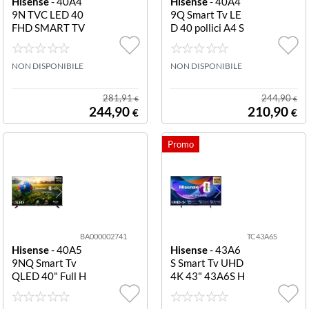
Hisense
- 40A4
Hisense
- 40A4
9N TVC LED 40
9Q Smart Tv LE
FHD SMART TV
D 40 pollici A4 S
VIDAA U7 HDM
eries LED SMA
I 1.4
RT HISENSE 40
NON DISPONIBILE
A49Q 40"FHD S
NON DISPONIBILE
MART
281,91
244,90
€
€
244,90
210,90
€
€
BA000002741
TC43A6S
Hisense
- 40A5
Hisense
- 43A6
9NQ Smart Tv
S Smart Tv UHD
QLED 40" Full H
4K 43" 43A6S H
D 40A59NQ SM
ISENSE SMART
ART QLED FUL
TV UHD 4K 43