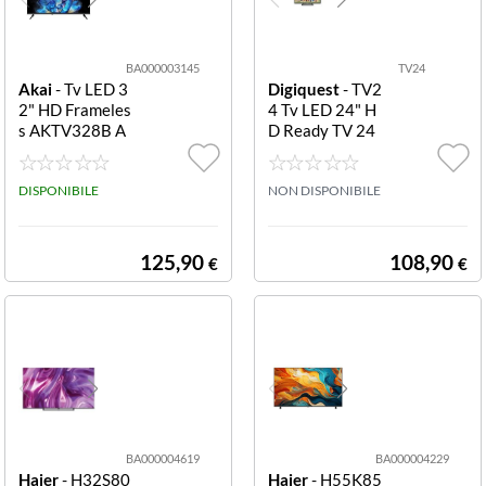
BA000003145
TV24
Akai
- Tv LED 3
Digiquest
- TV2
2" HD Frameles
4 Tv LED 24" H
s AKTV328B A
D Ready TV 24
KTV328B FRA
HD READY
MELESS AKAI
DISPONIBILE
NON DISPONIBILE
125,90
108,90
€
€
BA000004619
BA000004229
Haier
- H32S80
Haier
- H55K85