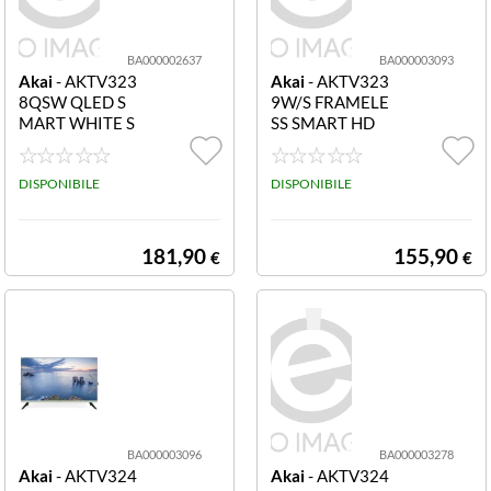
MIS-E (20x20mm)
(1)
Toshiba
BA000002637
BA000003093
MIS-E (40x20mm)
(1)
Akai
- AKTV323
Akai
- AKTV323
Trevi
8QSW QLED S
9W/S FRAMELE
MART WHITE S
SS SMART HD
MIS-F (1000x600mm)
(2)
Xiaomi
MIS-F (200x200mm)
(150)
DISPONIBILE
DISPONIBILE
MIS-F (200x300mm)
(22)
181,90
155,90
€
€
MIS-F (200x400mm)
(10)
MIS-F (200x600mm)
(1)
MIS-F (300x200mm)
(69)
MIS-F (300x300mm)
(62)
BA000003096
BA000003278
Akai
- AKTV324
Akai
- AKTV324
MIS-F (400x200mm)
(10)