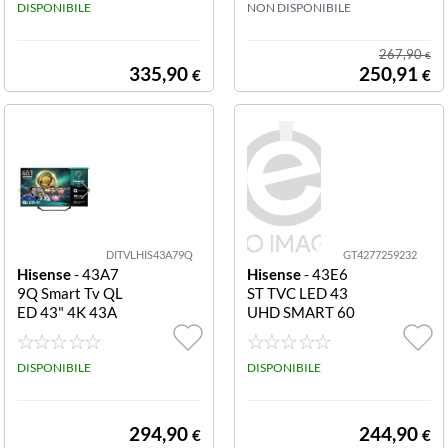
L HD 40
DISPONIBILE
A6S
NON DISPONIBILE
267,90
€
335,90
250,91
€
€
DITVLHIS43A79Q
GT4277259232
Hisense
- 43A7
Hisense
- 43E6
9Q Smart Tv QL
ST TVC LED 43
ED 43" 4K 43A
UHD SMART 60
79Q Tv 43 QLE
HZ HDR10+ HD
D Smart 4 K Ult
MI 2.1 DOLBY
ra HD DVBT2/S
DISPONIBILE
VISION BT
DISPONIBILE
2 Wi-Fi Nero Cl
asse E
294,90
244,90
€
€