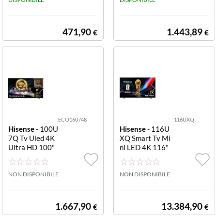
ULTRA HD SMA
RT VIDAA REFR
ESH RATE 144
HZ
471,90
1.443,89
€
€
ECO160748
116UXQ
Hisense
- 100U
Hisense
- 116U
7Q Tv Uled 4K
XQ Smart Tv Mi
Ultra HD 100"
ni LED 4K 116"
MINI Q-LED HI
165 Hz 116 UX
SENSE 100U7Q
Q RGB MINI LE
100"4K SMART
NON DISPONIBILE
D 4K ULTRA HD
NON DISPONIBILE
SMART VIDAA
REFRESH RATE
165HZ
1.667,90
13.384,90
€
€