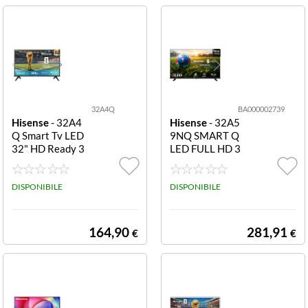
32A4Q
BA000002739
Hisense
- 32A4
Hisense
- 32A5
Q Smart Tv LED
9NQ SMART Q
32" HD Ready 3
LED FULL HD 3
2A4Q TV 32" L
2
ED HD READY S
MART DVB/T2/
DISPONIBILE
DISPONIBILE
S2 IT
164,90
281,91
€
€