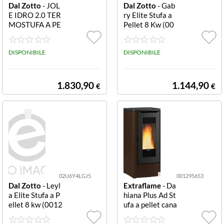
Dal Zotto
- JOL
Dal Zotto
- Gab
E IDRO 2.0 TER
ry Elite Stufa a
MOSTUFA A PE
Pellet 8 Kw (00
LLET col. (0012
1281253) Bord
75406) Avorio
eaux
DISPONIBILE
DISPONIBILE
1.830,90
1.144,90
€
€
02U6Y4LGJ5
001295653
Dal Zotto
- Leyl
Extraflame
- Da
a Elite Stufa a P
hiana Plus Ad St
ellet 8 kw (0012
ufa a pellet cana
83100) Bordea
lizzata Bronzo 0
ux
01295653 Stuf