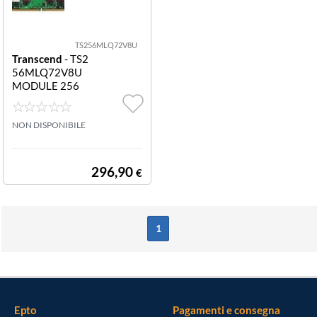
TS256MLQ72V8U
Transcend
- TS2
56MLQ72V8U
MODULE 256
MODULE
NON DISPONIBILE
296,90
€
1
Epto
Pagamenti e consegna