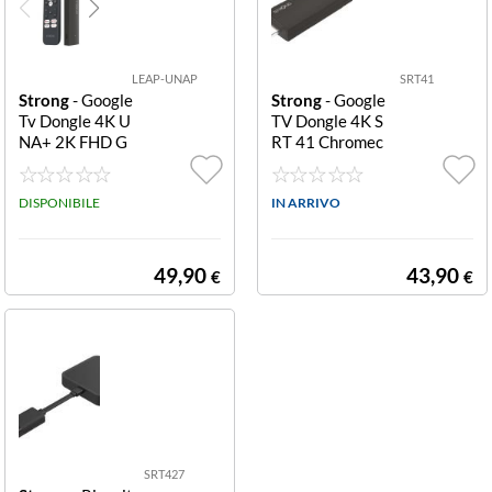
LEAP-UNAP
SRT41
Strong
- Google
Strong
- Google
Tv Dongle 4K U
TV Dongle 4K S
NA+ 2K FHD G
RT 41 Chromec
OOGLE CAST G
ast SRT41 GOO
OOGLE TV AN
GLE TV DONGL
DROID 14 GOO
DISPONIBILE
E 4K SRT 41
IN ARRIVO
GLE PLAY STOR
E CER
49,90
43,90
€
€
SRT427