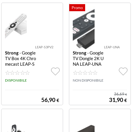
LEAP-S3PV2
LEAP-UNA
Strong
- Google
Strong
- Google
TV Box 4K Chro
TV Dongle 2K U
mecast LEAP-S
NA LEAP-UNA
3+V2 GOOGLE
GOOGLE TV D
TV BOX 4K S3+
ONGLE 2K UNA
V2
DISPONIBILE
NON DISPONIBILE
36,69
€
56,90
31,90
€
€