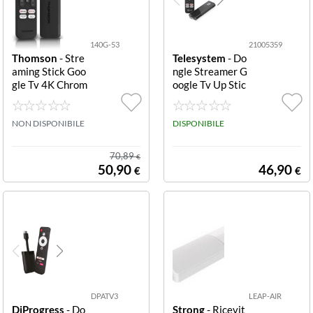
140G-53
21005359
Thomson
- Stre
Telesystem
- Do
aming Stick Goo
ngle Streamer G
gle Tv 4K Chrom
oogle Tv Up Stic
ecast integrato
k UHD 4K Teles
8GB STREAMI
ystem
NG STICK UHD
NON DISPONIBILE
DISPONIBILE
GOOGLE C/TEL
EC BT CAVO H
70,89
€
DMI
50,90
46,90
€
€
DPATV3
LEAP-AIR
DiProgress
- Do
Strong
- Ricevit