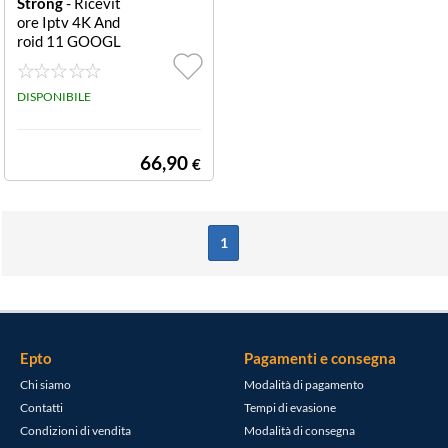
Strong
- Ricevit
ore Iptv 4K And
roid 11 GOOGL
E TV BOX DVB-
TS 4K SRT 427
DISPONIBILE
66,90
€
1
Epto
Pagamenti e consegna
Chi siamo
Modalità di pagamento
Contatti
Tempi di evasione
Condizioni di vendita
Modalità di consegna