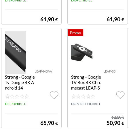
DISPONIBILE
H.PORT
DISPONIBILE
61,90
61,90
€
€
LEAP-NOVA
LEAP-S3
Strong
- Google
Strong
- Google
Tv Dongle 4K A
TV Box 4K Chro
ndroid 14
mecast LEAP-S
3 GOOGLE TV
BOX 4K S3
DISPONIBILE
NON DISPONIBILE
62,10
€
65,90
50,90
€
€