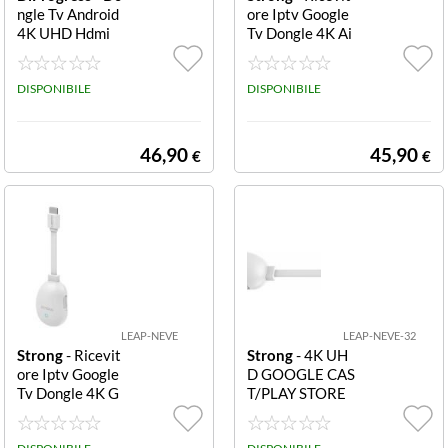
ngle Tv Android
ore Iptv Google
4K UHD Hdmi
Tv Dongle 4K Ai
r 4K UHD GOO
GLE CAST/TV/P
DISPONIBILE
LAY WHITE CO
DISPONIBILE
L. DIGITAL KEY
S
46,90
45,90
€
€
LEAP-NEVE
LEAP-NEVE-32
Strong
- Ricevit
Strong
- 4K UH
ore Iptv Google
D GOOGLE CAS
Tv Dongle 4K G
T/PLAY STORE
OOGLE TV DO
CERT. BY GOO
NGLE 4K NEVE
GLE WIFI 6 ET