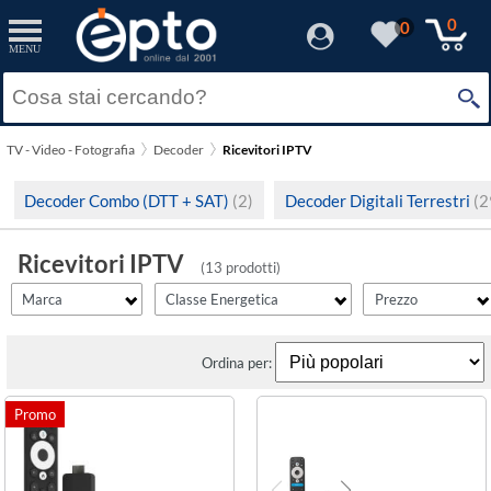
filter_id
filtro_energy
filter_fprezzo
filter_adds
Resetta
Resetta
Resetta
Resetta
Applica
Applica
Applica
Applica
0
0
MENU
×
Solo Promozioni
A
(1)
Prezzo minimo
DiProgress
Solo Disponibili
C
(1)
TV - Video - Fotografia
Decoder
Ricevitori IPTV
Strong
Visualizza solo le Novità
E
(1)
Prezzo massimo
Decoder Combo (DTT + SAT)
(2)
Decoder Digitali Terrestri
(2
Telesystem
Thomson
Ricevitori IPTV
(13 prodotti)
Marca
Classe Energetica
Prezzo
Ordina per: