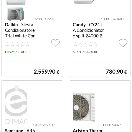
Samsung
12BB1002207
KIT-PURA24000
Daikin
- Siesta
Candy
- CY24T
Condizionatore
A Condizionator
Trial White Con
e split 24000 B
dizionatore trial
TU A++/A+ WiF
Daikin SIESTA
i Bianco KIT-PU
White
DISPONIBILE
RA24000 CON
NON DISPONIBILE
DIZIONATORE
24000BTU A+
+/A+ PURA WIF
2.559,90
780,90
€
€
I CY24TA
GT2212657113
ECO164069
Samsung
- AR6
Ariston Therm