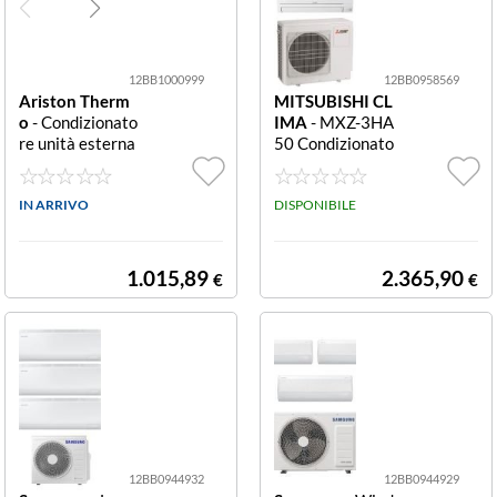
12BB1000999
12BB0958569
Ariston Therm
MITSUBISHI CL
o
- Condizionato
IMA
- MXZ-3HA
re unità esterna
50 Condizionato
Triple Split Inve
re Trial 3 unità
rter Bianco NET
A++/A+ Bianco
IN ARRIVO
Condizionatore
DISPONIBILE
trial Mitsubishi
SMART White
1.015,89
2.365,90
€
€
12BB0944932
12BB0944929