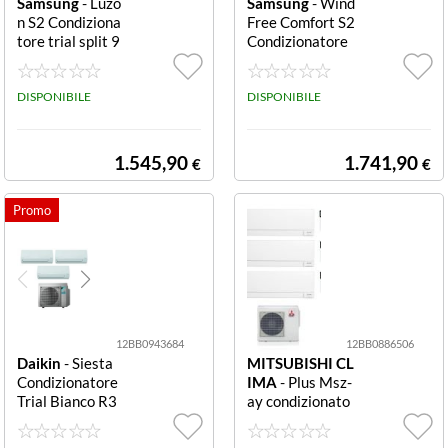
Samsung
- Luzo
Samsung
- Wind
n S2 Condiziona
Free Comfort S2
tore trial split 9
Condizionatore
000+9000+120
trial split 9000+
00 BTU Bianco
9000+12000 B
S2
DISPONIBILE
TU Comfort S2
DISPONIBILE
1.545,90
1.741,90
€
€
12BB0943684
12BB0886506
Daikin
- Siesta
MITSUBISHI CL
Condizionatore
IMA
- Plus Msz-
Trial Bianco R3
ay condizionato
2 Condizionator
re trial-split bia
e trial Daikin SI
nco Msz Ay