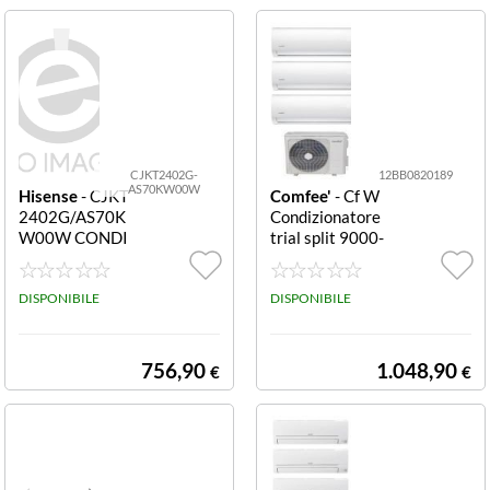
NHAS09FAAIN
AAIN WI-FI
HAS12FA
CJKT2402G-
12BB0820189
AS70KW00W
Hisense
- CJKT
Comfee'
- Cf W
2402G/AS70K
Condizionatore
W00W CONDI
trial split 9000-
ZIONAT. 24000
12000 BTU Bia
BTU A++/A++ i
nco Condizionat
QPLUS WIFI
DISPONIBILE
ore trial Comfe
DISPONIBILE
e' SERIE CF W B
ianco
756,90
1.048,90
€
€