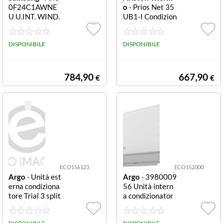
0F24C1AWNE
o
- Prios Net 35
U U.INT. WIND.
UB1-I Condizion
COMFORT S2 2
atore unità inter
4k BTU 26dB W
na mono split A
IFI WHITE
DISPONIBILE
RISTON CLIMA
DISPONIBILE
DUALC40XA1-
O+PRIOS NET
35-25COMPOS
784,90
667,90
€
€
TO DADUALC4
0XD0-OPRIOS
R32 25 UD0-IP
RIOS R32
ECO156123
ECO152000
Argo
- Unità est
Argo
- 3980009
erna condiziona
56 Unità intern
tore Trial 3 split
a condizionator
ARGO CLIMA C
e 12.000 BTU A
LIMADESIGN T
RGO CLIMA CL