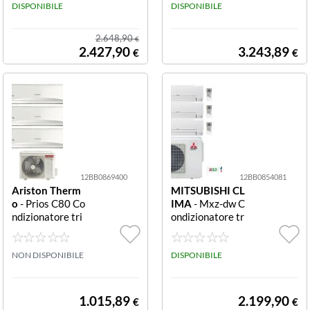
ESTA White
DISPONIBILE
DISPONIBILE
2.648,90
€
2.427,90
3.243,89
€
€
12BB0869400
12BB0854081
Ariston Therm
MITSUBISHI CL
o
- Prios C80 Co
IMA
- Mxz-dw C
ndizionatore tri
ondizionatore tr
al split C80 Xd0
ial 9000+9000
C O
+12000 BTU R
NON DISPONIBILE
32 Mxz Dw
DISPONIBILE
1.015,89
2.199,90
€
€