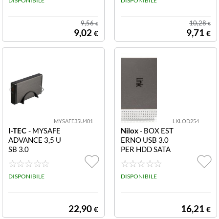
DISPONIBILE
DISPONIBILE
9,56
10,28
€
€
9,02
9,71
€
€
MYSAFE35U401
LKLOD254
I-TEC
- MYSAFE
Nilox
- BOX EST
ADVANCE 3,5 U
ERNO USB 3.0
SB 3.0
PER HDD SATA
FINO A 12,5 M
M DI SPESSOR
DISPONIBILE
E LKLOD254 LI
DISPONIBILE
NK - BOX ESTE
RNO USB 3.0 P
ER HDD SATA 2
22,90
16,21
€
€
5 FINO A 12 5