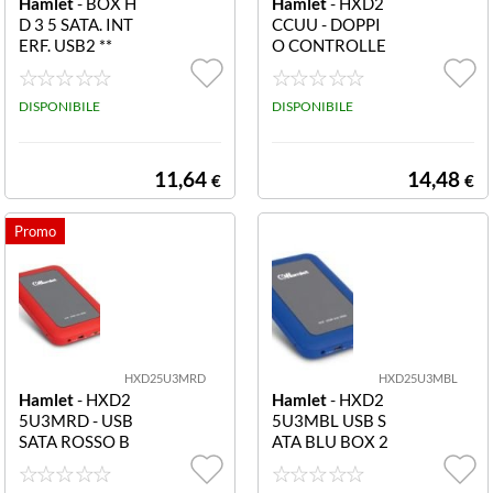
Hamlet
- BOX H
Hamlet
- HXD2
D 3 5 SATA. INT
CCUU - DOPPI
ERF. USB2 **
O CONTROLLE
R IDE+SATA BO
X 2 5 + IDE USB
DISPONIBILE
2.0 BOX HARD
DISPONIBILE
DISK IN ALLUM
INIO 2 5 DOPPI
O CONTROLLE
11,64
14,48
€
€
R IDE SATA AD I
NTERFACCIA U
SB 2.0
HXD25U3MRD
HXD25U3MBL
Hamlet
- HXD2
Hamlet
- HXD2
5U3MRD - USB
5U3MBL USB S
SATA ROSSO B
ATA BLU BOX 2
OX 2 5 USB3.0
5 USB3.0 RUGG
RUGGED MIRR
ED MIRROR B