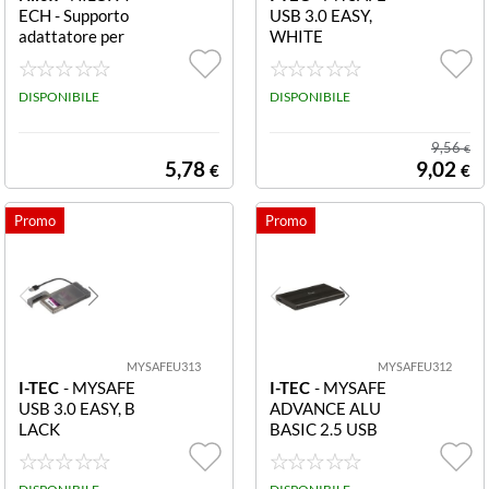
ECH - Supporto
USB 3.0 EASY,
adattatore per
WHITE
montare un Har
d Disk o SDD da
2,5" in allog AD
DISPONIBILE
DISPONIBILE
ATTATORE SSD
_HDD DA 2.5 A
9,56
€
3.5
5,78
9,02
€
€
MYSAFEU313
MYSAFEU312
I-TEC
- MYSAFE
I-TEC
- MYSAFE
USB 3.0 EASY, B
ADVANCE ALU
LACK
BASIC 2.5 USB
3.0