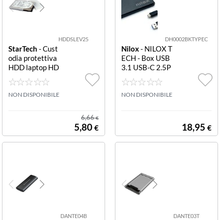
HDDSLEV25
DH0002BKTYPEC
StarTech
- Cust
Nilox
- NILOX T
odia protettiva
ECH - Box USB
HDD laptop HD
3.1 USB-C 2.5P
DSLEV25 Custo
C DH0002BKT
dia protettiva p
YPEC BOX USB
er disco rigido in
NON DISPONIBILE
3.1 2.5P TYPE C
NON DISPONIBILE
silicone da 2 5 c
on cappuccio pe
6,66
€
r connettore - Pr
5,80
18,95
€
€
otezione HDD 3.
5 (HDDSLEV25)
(conf. da 2 pz.)
DANTE04B
DANTE03T