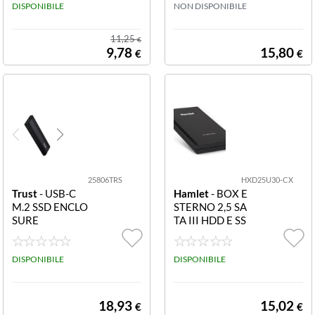
OR RED BOX P
DISPONIBILE
OX PER HDD 2
NON DISPONIBILE
ER HDD 2 5 US
5 USB 3.0. REAL
B 3.0. REALIZZ
IZZATO IN MAT
11,25
€
ATO IN MATERI
ERIALE ANTIU
9,78
15,80
€
€
ALE ANTIURTO
RTO PER AUME
PER AUMENTA
NTARE LA RESI
RE LA RESISTE
STENZA DEL DI
NZA DEL DISC
SCO DURANTE
O DURANTE IL
IL TRASPORTO
TRASPORTO E
E L UTILIZZO.
L UTILIZZO.
25806TRS
HXD25U30-CX
Trust
- USB-C
Hamlet
- BOX E
M.2 SSD ENCLO
STERNO 2,5 SA
SURE
TA III HDD E SS
D USB-A + USB-
C
DISPONIBILE
DISPONIBILE
18,93
15,02
€
€