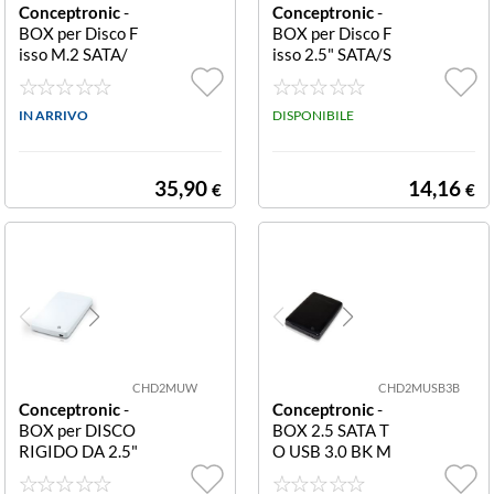
Conceptronic
-
Conceptronic
-
BOX per Disco F
BOX per Disco F
isso M.2 SATA/
isso 2.5" SATA/S
NVME SSD, US
SD USB 3.0 HA
B-C 3.2 Gen.2 (1
RD DISK DANT
0Gbps), Dual Pr
IN ARRIVO
E03T 2.5 Hard
DISPONIBILE
otocol E M.2 SA
Disk Box USB 3.
TA/NVME SSD
0 Transparent --
ENCLOSURE U
Compatible with
35,90
14,16
€
€
SB-C
all 2.5 (6.4cm) S
ATA HDDs/SSD
s USB 3.0 Super
Speed (5Gb/s) S
upports U
CHD2MUW
CHD2MUSB3B
Conceptronic
-
Conceptronic
-
BOX per DISCO
BOX 2.5 SATA T
RIGIDO DA 2.5"
O USB 3.0 BK M
SATA USB HDD
AX HDD/SSD 9,
2 5 2.0 BIANCO
5MM 5GB/S M