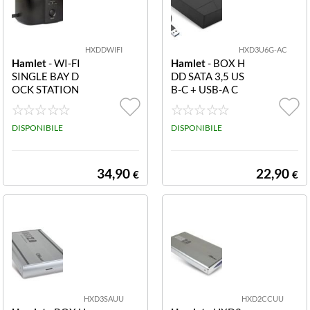
HXDDWIFI
HXD3U6G-AC
Hamlet
- WI-FI
Hamlet
- BOX H
SINGLE BAY D
DD SATA 3,5 US
OCK STATION
B-C + USB-A C
2.5 3.5 SATA HD
ON ALIMENTAT
D
ORE
DISPONIBILE
DISPONIBILE
34,90
22,90
€
€
HXD3SAUU
HXD2CCUU