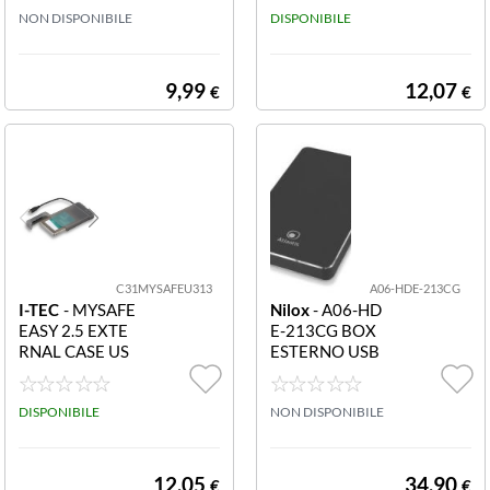
CHD2MUW BO
NON DISPONIBILE
AX 10TB
DISPONIBILE
X HDD 2 5 USB
2.0 BIANCO
9,99
12,07
€
€
C31MYSAFEU313
A06-HDE-213CG
I-TEC
- MYSAFE
Nilox
- A06-HD
EASY 2.5 EXTE
E-213CG BOX
RNAL CASE US
ESTERNO USB
B-C 3.1 GEN 2
3.1 Box esterno
per hard disk e S
DISPONIBILE
SD 2 5 SATA Typ
NON DISPONIBILE
eC USB-3.1 9/7
mm
12,05
34,90
€
€