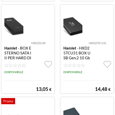
HXD25U30
HXD25TCU31
Hamlet
- BOX E
Hamlet
- HXD2
STERNO SATA I
5TCU31 BOX U
II PER HARD DI
SB Gen.2 10 Gb
SK E SSD DA 2.5
ps USB-C SATA I
II HD 2 5 TYPE
DISPONIBILE
C BOX PER HA
DISPONIBILE
RD DISK SATA 2
5 USB 3.1 TYPE
C
13,05
14,48
€
€