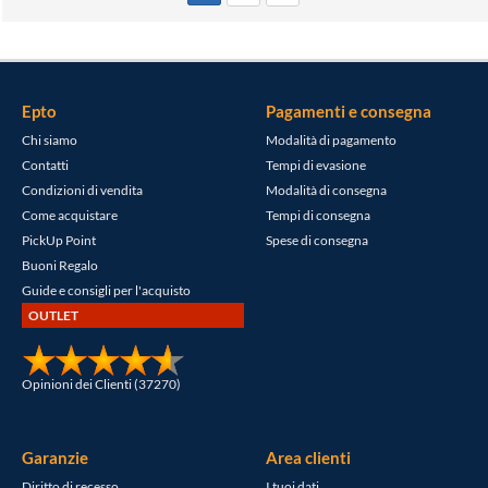
Epto
Pagamenti e consegna
Chi siamo
Modalità di pagamento
Contatti
Tempi di evasione
Condizioni di vendita
Modalità di consegna
Come acquistare
Tempi di consegna
PickUp Point
Spese di consegna
Buoni Regalo
Guide e consigli per l'acquisto
OUTLET
Opinioni dei Clienti (37270)
Garanzie
Area clienti
Diritto di recesso
I tuoi dati