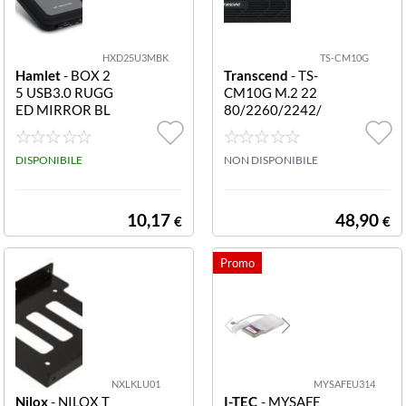
Transcend
Thunderbolt
(1)
Trust
USB
HXD25U3MBK
TS-CM10G
(2)
Hamlet
- BOX 2
Transcend
- TS-
Verbatim
5 USB3.0 RUGG
CM10G M.2 22
USB & SATA
(1)
ED MIRROR BL
80/2260/2242/
ACK **
2230 ENCLOSU
USB 3.0
(3)
RE M.2 2280/2
DISPONIBILE
260/2242/223
NON DISPONIBILE
0 PCIE/SATA SS
USB 3.1 Gen 2
(1)
D ENCLOSURE
KIT
10,17
48,90
€
€
NXLKLU01
MYSAFEU314
Nilox
- NILOX T
I-TEC
- MYSAFE