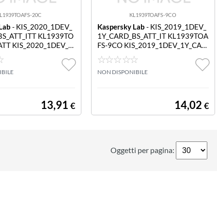
L1939TOAFS-20C
KL1939TOAFS-9CO
Lab
- KIS_2020_1DEV_
Kaspersky Lab
- KIS_2019_1DEV_
S_ATT_ITT KL1939TO
1Y_CARD_BS_ATT_IT KL1939TOA
TT KIS_2020_1DEV_1
FS-9CO KIS_2019_1DEV_1Y_CAR
_ATT_ITT
D_BS_ATT_IT
IBILE
NON DISPONIBILE
13,91
14,02
€
€
Oggetti per pagina: