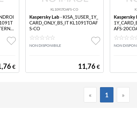
KL1091TOAFS-CO
K
ANDROI
Kaspersky Lab
- KISA_1USER_1Y_
Kaspersky 
1091T
CARD_ONLY_BS_IT KL1091TOAF
1Y_CARD_B
TERNE
S-CO
AFS-20COA
D 2020
Y_CARD_BS
NON DISPONIBILE
NON DISPON
1,76
11,76
€
€
«
1
»