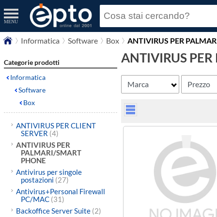
MENU
Informatica
Software
Box
ANTIVIRUS PER PALMA
ANTIVIRUS PER
Categorie prodotti
Informatica
Marca
Prezzo
Software
Box
ANTIVIRUS PER CLIENT
SERVER
(4)
ANTIVIRUS PER
PALMARI/SMART
PHONE
Antivirus per singole
postazioni
(27)
Antivirus+Personal Firewall
PC/MAC
(31)
Backoffice Server Suite
(2)