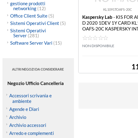
gestione prodotti
networking
(12)
KL1091TOAFS-20C
Office Client Suite
(5)
Kaspersky Lab
- KIS FOR 
D 2020 1DEV 1Y CARD KL
Sistemi Operativi Client
(5)
OAFS-20C KASPERSKY IN
Sistemi Operativi
T SECURITY FOR ANDROI
Server
(281)
1DEV 1Y CARD
Software Server Vari
(15)
NON DISPONIBILE
1
ALTRI NEGOZI DA CONSIDERARE
Negozio Ufficio Cancelleria
Accessori scrivania e
ambiente
Agende e Diari
Archivio
Archivio accessori
Arredo e complementi