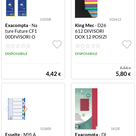
Plastidea
Neutro / colorato
(3)
Sei Rota
Rosa
13335B
D26612
(2)
Exacompta
- Na
King Mec
- D26
ture Future CF1
612 DIVISORI
Verde
(2)
00DIVISORI O
DOX 12 POSIZI
RIZZONTALI R
ONI DIVISORI
OSA 13335B C
DOX 12 POSIZI
F100DIVISORI
DISPONIBILE
ONI
DISPONIBILE
ORIZZONTALI
ROSA
6,66
€
4,42
5,80
€
€
152600
1412E
Esselte
- MYLA
Exacompta
- DI