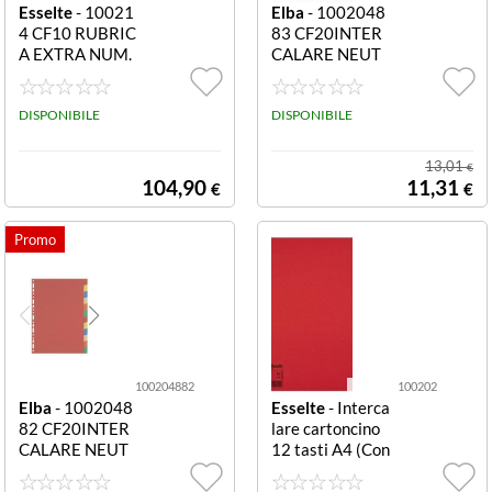
Esselte
- 10021
Elba
- 1002048
4 CF10 RUBRIC
83 CF20INTER
A EXTRA NUM.
CALARE NEUT
1-12 PPL A4 CF
RE 6 TACCHE A
10 RUBRICA PP
4 CF20INTERC
L EXTRA NUME
DISPONIBILE
ALARE NEUTR
DISPONIBILE
RICA 1-12 CON
E TACCHE A4 6
INDICE STAMP
TACCHE ASSO
13,01
€
ABILE A PC - F.T
RTITO
104,90
11,31
€
€
OA4 MAXI
100204882
100202
Elba
- 1002048
Esselte
- Interca
82 CF20INTER
lare cartoncino
CALARE NEUT
12 tasti A4 (Con
RE 12 TACCHE
f.10) CF10 ECO
A4 CF20INTER
NOMY COL. 10