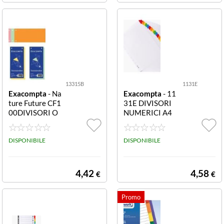
13315B
1131E
Exacompta
- Na
Exacompta
- 11
ture Future CF1
31E DIVISORI
00DIVISORI O
NUMERICI A4
RIZZONTALI BL
BIANCO DIVIS
U 13315B CF10
ORI NUMERICI
0DIVISORI ORI
DISPONIBILE
1-31 CON TAST
DISPONIBILE
ZZONTALI BLU
I RINFORZATI
A4 - CARTONCI
NO BIANCO 16
4,42
4,58
€
€
0G/MQ