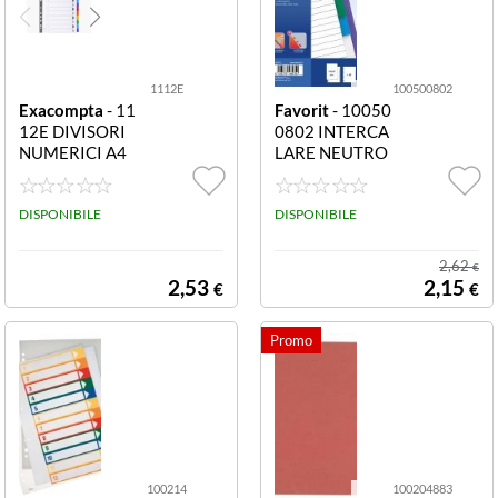
1112E
100500802
Exacompta
- 11
Favorit
- 10050
12E DIVISORI
0802 INTERCA
NUMERICI A4
LARE NEUTRO
BIANCO DIVIS
6 TACCHE A5 I
ORI NUMERICI
NTERCALARE
1-12 CON TAST
DISPONIBILE
NEUTRO 6 TAC
DISPONIBILE
I RINFORZATI
CHE A5
A4 CARTONCI
2,62
€
NO BIANCO 16
2,53
2,15
€
€
0 G/MQ
100214
100204883