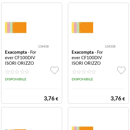
13445B
13435B
Exacompta
- For
Exacompta
- For
ever CF100DIV
ever CF100DIV
ISORI ORIZZO
ISORI ORIZZO
NTALI2F 13445
NTALI2F 13435
B Realizzate in c
B Realizzate in c
artoncino 200
DISPONIBILE
artoncino 200
DISPONIBILE
g/mq Formato 1
g/mq Formato 1
0 5x24cm
0 5x24cm
3,76
3,76
€
€