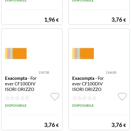
RealizzatI in car
DISPONIBILE
00DIVISORI O
DISPONIBILE
toncino lustré 2
RIZZONTALI2F
25 g/mq
FOREVER GRIG
IO
1,96
3,76
€
€
13475B
13465B
Exacompta
- For
Exacompta
- For
ever CF100DIV
ever CF100DIV
ISORI ORIZZO
ISORI ORIZZO
NTALI2F CAMO
NTALI2F 13465
SCI 13475B CF
B Realizzate in c
100DIVISORI O
DISPONIBILE
artoncino 200
DISPONIBILE
RIZZONTALI2F
g/mq Formato 1
FOREVER CAM
0 5x24cm
OSCIO
3,76
3,76
€
€