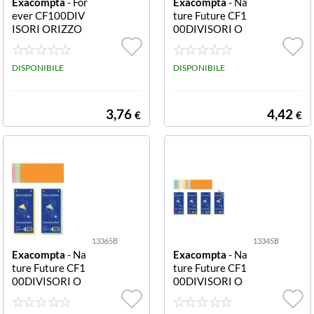
Exacompta
- For
Exacompta
- Na
ever CF100DIV
ture Future CF1
ISORI ORIZZO
00DIVISORI O
NTALI2F BIANC
RIZZONTALI G
O 13405B CF1
RIGI 13385B C
00DIVISORI O
DISPONIBILE
F100DIVISORI
DISPONIBILE
RIZZONTALI2F
ORIZZONTALI
FOREVER BIAN
GRIGI
CO
3,76
4,42
€
€
13365B
13345B
Exacompta
- Na
Exacompta
- Na
ture Future CF1
ture Future CF1
00DIVISORI O
00DIVISORI O
RIZZONTALI A
RIZZONTALI V
RANCIO 13365
ERDI 13345B C