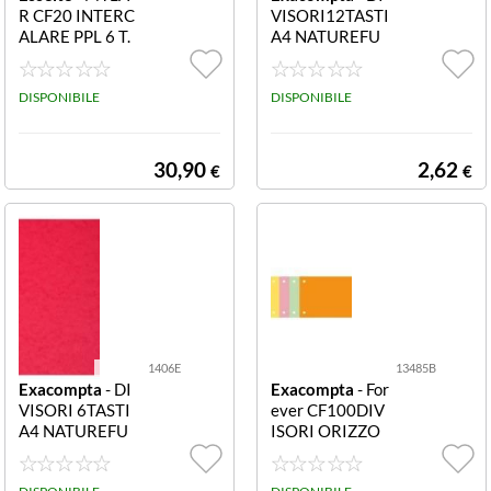
R CF20 INTERC
VISORI12TASTI
ALARE PPL 6 T.
A4 NATUREFU
COLORS A4 15
TURE 1412E Di
260 Intercalare
visori 12 tasti A
PPL 6 tasti color
DISPONIBILE
4 RealizzatI in c
DISPONIBILE
ati - f.to A4 CON
artoncino lustré
FEZIONE 20
225 g/mq
30,90
2,62
€
€
1406E
13485B
Exacompta
- DI
Exacompta
- For
VISORI 6TASTI
ever CF100DIV
A4 NATUREFU
ISORI ORIZZO
TURE 1406E Di
NTALI2F GRIGI
visori 6 tasti A4
O 13485B CF1