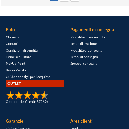
Epto
Pagamenti e consegna
Chi siamo
Modalità di pagamento
Contatti
Tempi di evasione
Condizioni di vendita
Modalità di consegna
Come acquistare
Tempi di consegna
PickUp Point
Spese di consegna
Buoni Regalo
Guide e consigli per l'acquisto
OUTLET
Opinioni dei Clienti (37269)
Garanzie
Area clienti
Diritto di recesso
I tuoi dati