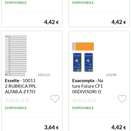
B CF100DIVIS
DISPONIBILE
F100DIVISORI
DISPONIBILE
ORI ORIZZONT
ORIZZONTALI
ALI ARANCIO
VERDI
4,42
4,42
€
€
100112S
13325B
Esselte
- 10011
Exacompta
- Na
2 RUBRICA PPL
ture Future CF1
ALFAB.A-Z F.TO
00DIVISORI O
A4 RUBRICA P
RIZZONTALI GI
PL ALFAB.A-Z F.
ALLI 13325B C
TO A4
DISPONIBILE
F100DIVISORI
DISPONIBILE
ORIZZONTALI
GIALLI
3,64
4,42
€
€