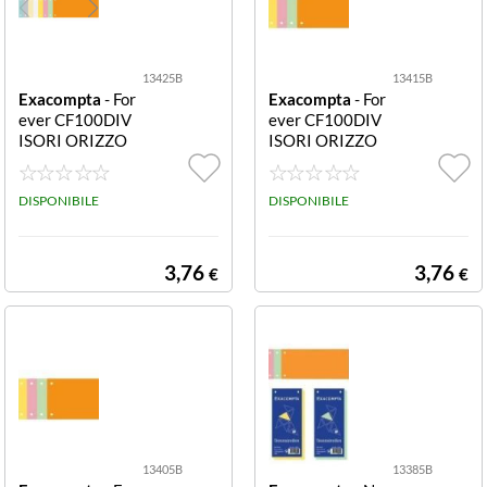
13425B
13415B
Exacompta
- For
Exacompta
- For
ever CF100DIV
ever CF100DIV
ISORI ORIZZO
ISORI ORIZZO
NTALI2F 13425
NTALI2F 13415
B Realizzate in c
B Realizzate in c
artoncino 200
DISPONIBILE
artoncino 200
DISPONIBILE
g/mq Formato 1
g/mq Formato 1
0 5x24cm
0 5x24cm
3,76
3,76
€
€
13405B
13385B